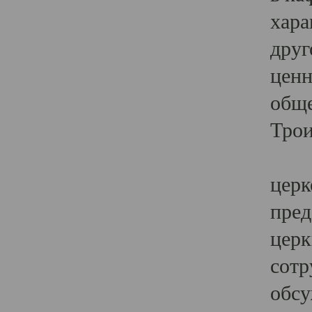
хара
друг
ценн
обще
Трои
Ярк
церк
пред
церк
сотр
обсу