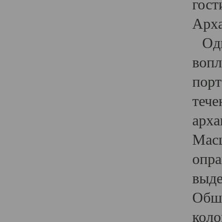
гост
Арха
Один
вопл
порт
тече
арха
Масш
опра
выде
Обши
коло