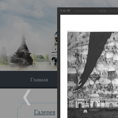
5
из
45
Главная
Экскурсия
Главная
Галерея