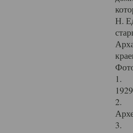
кото
Н. Е
стар
Арха
крае
Фот
1. С
1929 
2. Р
Архе
3. Ф