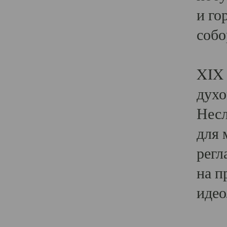
и го
собо
Явл
XIX 
духо
Несл
для 
регл
на п
идео
Поя