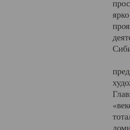
прос
ярко
проя
деят
Сиби
Одн
пред
худо
Глав
«век
тота
доми