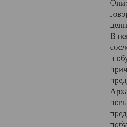
Опис
гово
ценн
В не
сосл
и об
прич
пред
Арха
повы
пред
побу