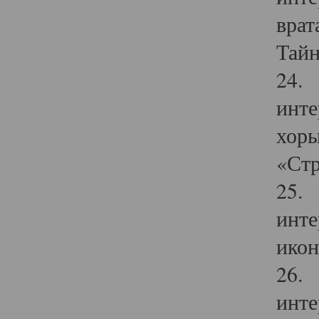
врат
Тайн
24. 
инте
хоры
«Стр
25. 
инте
икон
26. 
инте