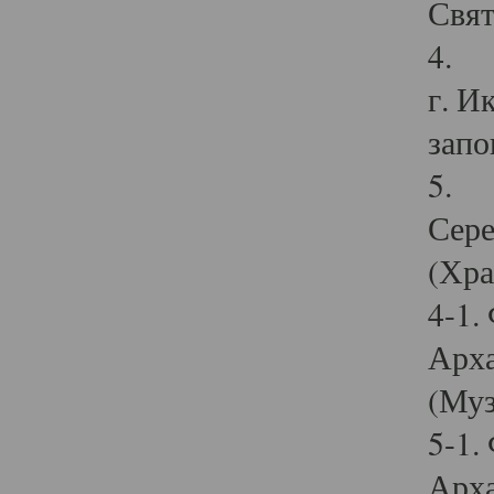
Свят
4. И
г. И
запо
5. И
Сере
(Хра
4-1.
Арха
(Муз
5-1.
Арха