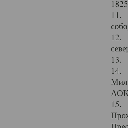
1825
11.
собо
12. 
севе
13.
14. 
Мило
АОК
15. 
Прох
Прео