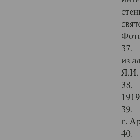
стен
свят
Фото
37. 
из а
Я.И. 
38. 
1919
39. 
г. А
40. 