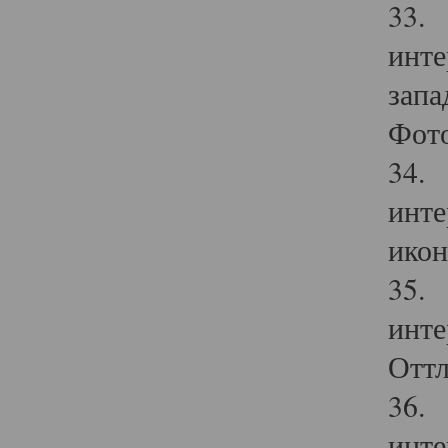
33. 
инте
запа
Фото
34. 
инте
икон
35. 
инте
Оттл
36. 
инте