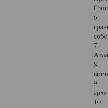
Григ
6. П
грав
собо
7. Г
Атла
8. С
вост
9. С
архи
10. 