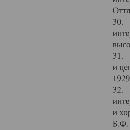
Оттл
30. 
инте
высо
31. 
и це
1929 
32. 
инте
и хо
Б.Ф. 