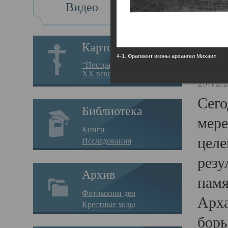
Видео
Св
Картотека
4-1. Фрагмент иконы архангел Михаил
Свя
“Пострадавшие за веру в
XX веке на Севере”
23.12.
Сего
Библиотека
мере
Книги
целе
Исследования
резу
Архив
памя
Фотокопии дел
Арха
Крестные ходы
борь