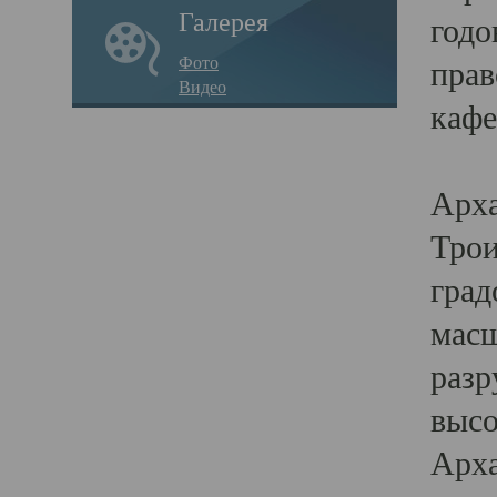
Галерея
годо
Фото
прав
Видео
кафе
Воз
Арха
Трои
град
масш
разр
высо
Арха