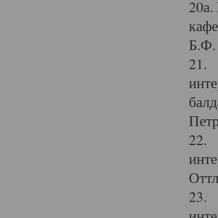
20а.
кафе
Б.Ф. 
21. 
инте
балд
Петр
22. 
инте
Оттл
23. 
инте