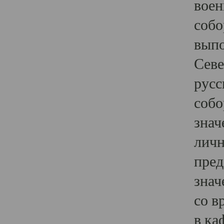
воен
собо
выпо
Севе
русс
собо
знач
личн
пред
знач
со в
в ка