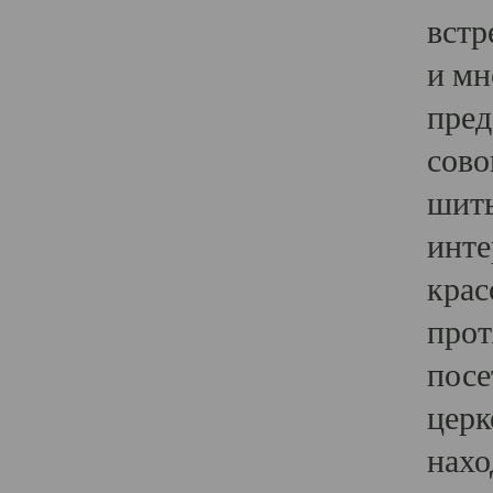
встр
и мн
пред
сово
шить
инте
крас
прот
посе
церк
нахо