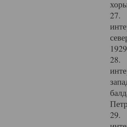
хоры
27. 
инте
севе
1929 
28. 
инте
запа
балд
Петр
29. 
инте