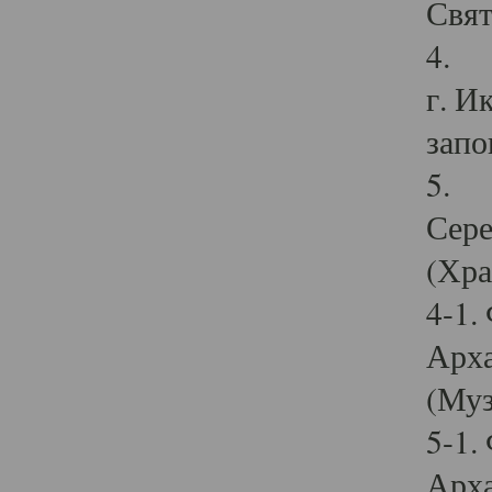
Свят
4. И
г. И
запо
5. И
Сере
(Хра
4-1.
Арха
(Муз
5-1.
Арха