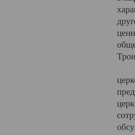
хара
друг
ценн
обще
Трои
Ярк
церк
пред
церк
сотр
обсу