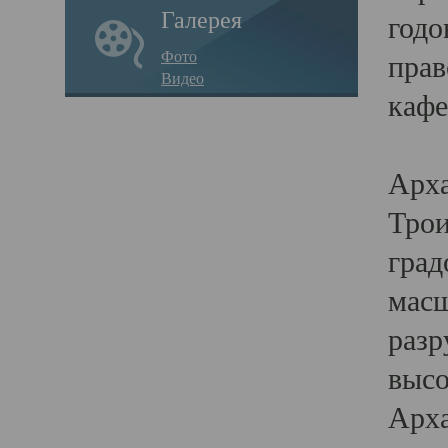
Галерея
годо
Фото
прав
Видео
кафе
Воз
Арха
Трои
град
масш
разр
высо
Арха