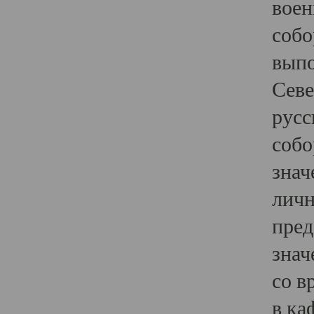
воен
собо
выпо
Севе
русс
собо
знач
личн
пред
знач
со в
в ка