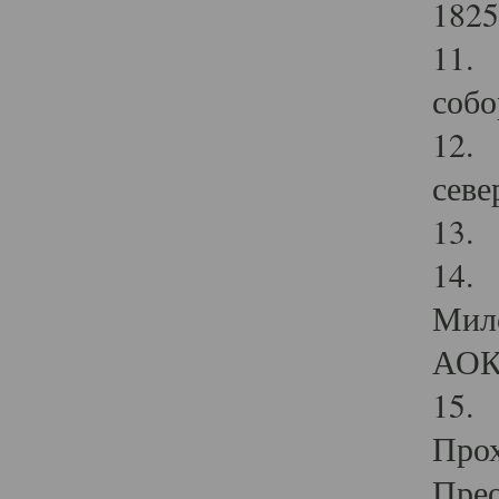
1825
11.
собо
12. 
севе
13.
14. 
Мило
АОК
15. 
Прох
Прео