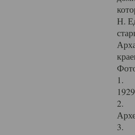
кото
Н. Е
стар
Арха
крае
Фот
1. С
1929 
2. Р
Архе
3. Ф