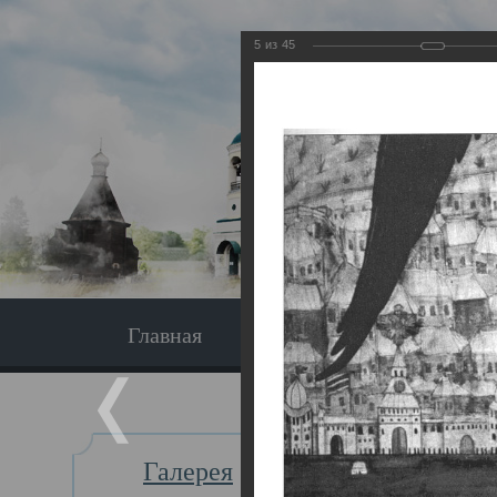
5
из
45
Главная
Экскурсия
Главная
Галерея