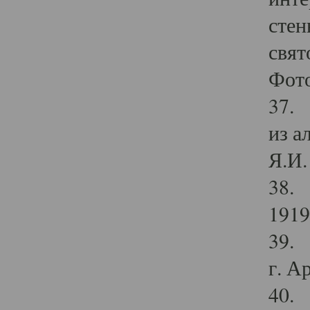
стен
свят
Фото
37. 
из а
Я.И. 
38. 
1919
39. 
г. А
40. 