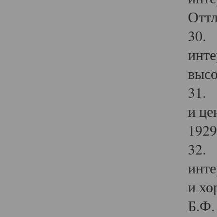
Оттл
30. 
инте
высо
31. 
и це
1929 
32. 
инте
и хо
Б.Ф. 