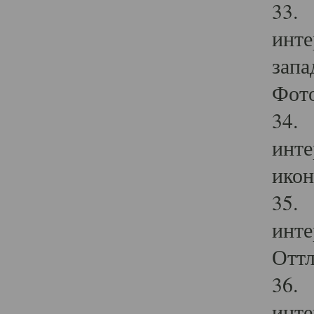
33. 
инте
запа
Фото
34. 
инте
икон
35. 
инте
Оттл
36. 
инте