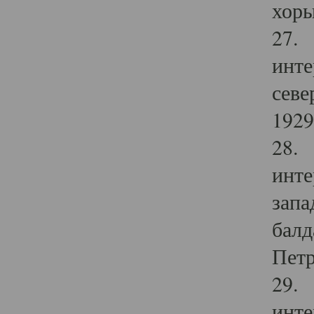
хоры
27. 
инте
севе
1929 
28. 
инте
запа
балд
Петр
29. 
инте