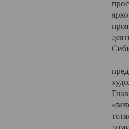
прос
ярко
проя
деят
Сиби
Одн
пред
худо
Глав
«век
тота
доми