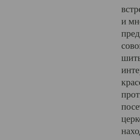
встр
и мн
пред
сово
шить
инте
крас
прот
посе
церк
нахо