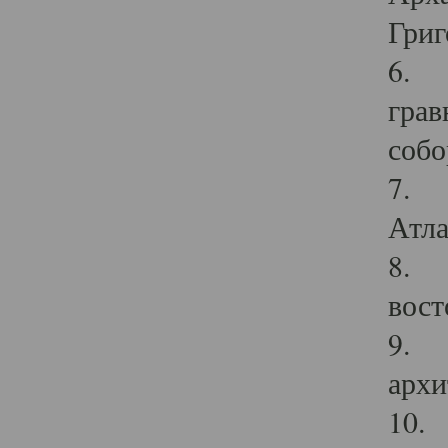
Григ
6. П
грав
собо
7. Г
Атла
8. С
вост
9. С
архи
10. 