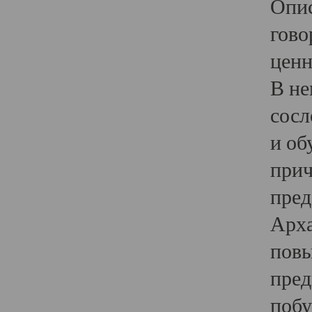
Опис
гово
ценн
В не
сосл
и об
прич
пред
Арха
повы
пред
побу