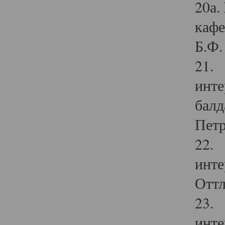
20а.
кафе
Б.Ф. 
21. 
инте
балд
Петр
22. 
инте
Оттл
23. 
инте