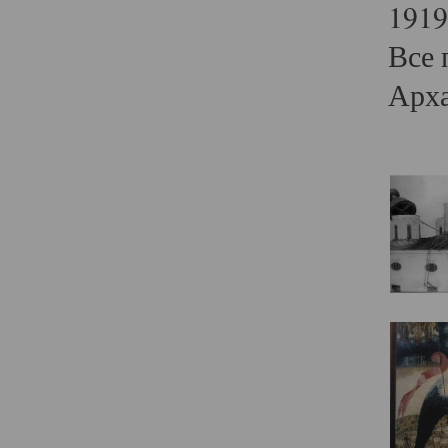
1919
Все 
Арха