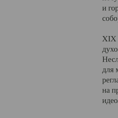
и го
собо
Явл
XIX 
духо
Несл
для 
регл
на п
идео
Поя