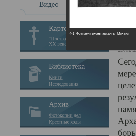
Видео
Св
Картотека
4-1. Фрагмент иконы архангел Михаил
Свя
“Пострадавшие за веру в
XX веке на Севере”
23.12.
Сего
Библиотека
мере
Книги
целе
Исследования
резу
Архив
памя
Фотокопии дел
Арха
Крестные ходы
борь