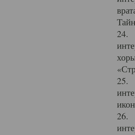
врат
Тайн
24. 
инте
хоры
«Стр
25. 
инте
икон
26. 
инте