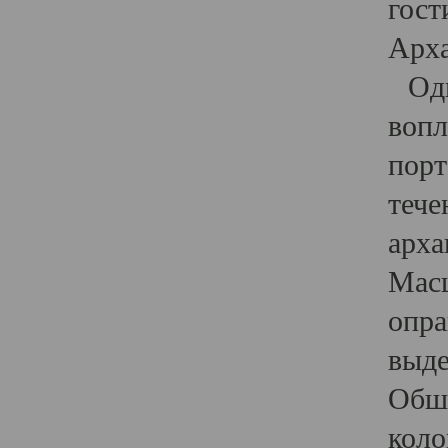
гост
Арха
Один
вопл
порт
тече
арха
Масш
опра
выде
Обши
коло