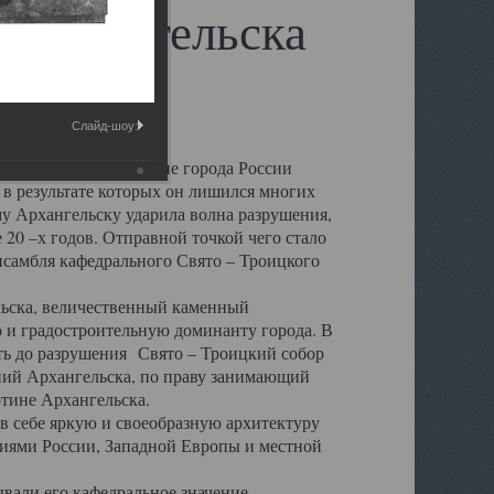
 Архангельска
Слайд-шоу:
 чем другие губернские города России
 в результате которых он лишился многих
у Архангельску ударила волна разрушения,
 20 –х годов. Отправной точкой чего стало
нсамбля кафедрального Свято – Троицкого
а, величественный каменный
ю и градостроительную доминанту города. В
оть до разрушения Свято – Троицкий собор
ний Архангельска, по праву занимающий
ртине Архангельска.
 себе яркую и своеобразную архитектуру
ниями России, Западной Европы и местной
вали его кафедральное значение,