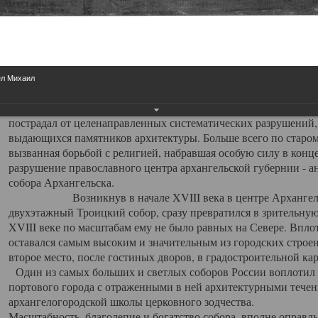
Свято-Троицкий собор
Свято-Троицкий собор Архангельска
ел Михаил
23.12.2015
Сегодня мы можем говорить, что Архангельск в большей мере,
пострадал от целенаправленных систематических разрушений,
выдающихся памятников архитектуры. Больше всего по старом
вызванная борьбой с религией, набравшая особую силу в конце
разрушение православного центра архангельской губернии - а
собора Архангельска.
Возникнув в начале XVIII века в центре Архангельск
двухэтажный Троицкий собор, сразу превратился в зрительну
XVIII веке по масштабам ему не было равных на Севере. Впл
оставался самым высоким и значительным из городских строе
второе место, после гостиных дворов, в градостроительной ка
Один из самых больших и светлых соборов России воплотил в
портового города с отраженными в ней архитектурными тече
архангелогородской школы церковного зодчества.
Масштабность, благолепие и богатство собора, вполне оправды