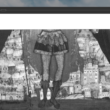
Виртуа
Новомученико
Земли А
Сайт создан по благосло
и Холмо
Наследники
Галерея
Главная
Галерея
Храмы-мученики Архангельска
Свято-Тро