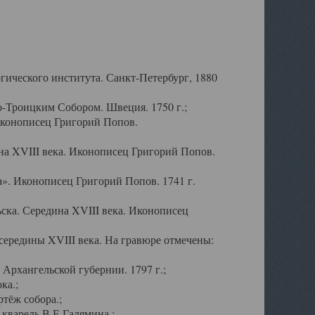
ического института. Санкт-Петербург, 1880
-Троицким Собором. Швеция. 1750 г.;
Иконописец Григорий Попов.
а XVIII века. Иконописец Григорий Попов.
». Иконописец Григорий Попов. 1741 г.
ска. Середина XVIII века. Иконописец
ередины XVIII века. На гравюре отмечены:
Архангельской губернии. 1797 г.;
ка.;
тёж собора.;
кварель В.Е.Галямина.;