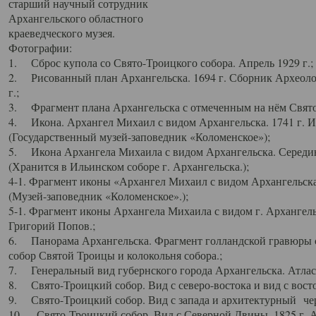
старший научный сотрудник
Архангельского областного
краеведческого музея.
Фотографии:
1. Сброс купола со Свято-Троицкого собора. Апрель 1929 г.;
2. Рисованный план Архангельска. 1694 г. Сборник Археолог
г.;
3. Фрагмент плана Архангельска с отмеченным на нём Свято
4. Икона. Архангел Михаил с видом Архангельска. 1741 г. 
(Государственный музей-заповедник «Коломенское»);
5. Икона Архангела Михаила с видом Архангельска. Середин
(Хранится в Ильинском соборе г. Архангельска.);
4-1. Фрагмент иконы «Архангел Михаил с видом Архангельска
(Музей-заповедник «Коломенское».);
5-1. Фрагмент иконы Архангела Михаила с видом г. Архангель
Григорий Попов.;
6. Панорама Архангельска. Фрагмент голландской гравюры с
собор Святой Троицы и колокольня собора.;
7. Генеральный вид губернского города Архангельска. Атлас 
8. Свято-Троицкий собор. Вид с северо-востока и вид с восто
9. Свято-Троицкий собор. Вид с запада и архитектурный чер
10. Свято-Троицкий собор. Вид с Северной Двины. 1825 г. А