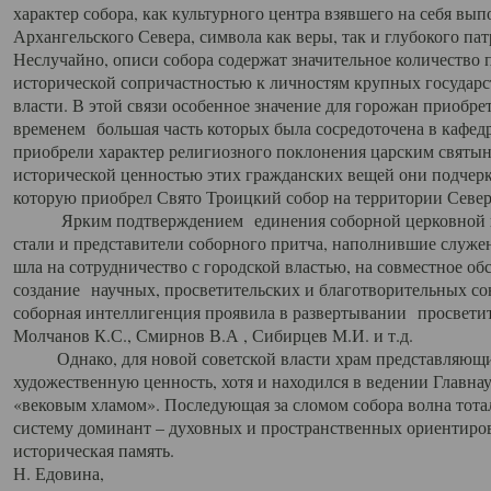
характер собора, как культурного центра взявшего на себя вы
Архангельского Севера, символа как веры, так и глубокого па
Неслучайно, описи собора содержат значительное количество п
исторической сопричастностью к личностям крупных государс
власти. В этой связи особенное значение для горожан приобре
временем большая часть которых была сосредоточена в кафедр
приобрели характер религиозного поклонения царским святыня
исторической ценностью этих гражданских вещей они подчер
которую приобрел Свято Троицкий собор на территории Север
Ярким подтверждением единения соборной церковной ис
стали и представители соборного притча, наполнившие служ
шла на сотрудничество с городской властью, на совместное о
создание научных, просветительских и благотворительных со
соборная интеллигенция проявила в развертывании просветит
Молчанов К.С., Смирнов В.А , Сибирцев М.И. и т.д.
Однако, для новой советской власти храм представляющи
художественную ценность, хотя и находился в ведении Главн
«вековым хламом». Последующая за сломом собора волна тотал
систему доминант – духовных и пространственных ориентиров,
историческая память.
Н. Едовина,