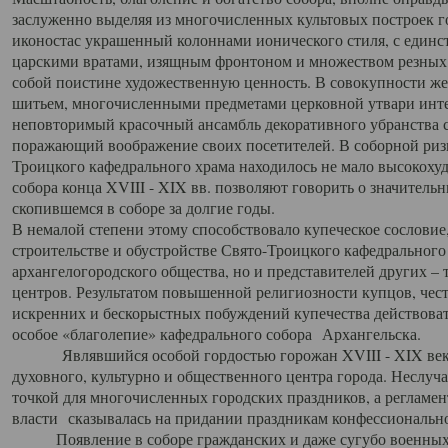
заслуженно выделяя из многочисленных культовых построек 
иконостас украшенный колоннами ионического стиля, с един
царскими вратами, изящным фронтоном и множеством резных,
собой поистине художественную ценность. В совокупности же
шитьем, многочисленными предметами церковной утвари интер
неповторимый красочный ансамбль декоративного убранства с
поражающий воображение своих посетителей. В соборной ризн
Троицкого кафедрального храма находилось не мало высокох
собора конца XVIII - XIX вв. позволяют говорить о значител
скопившемся в соборе за долгие годы.
В немалой степени этому способствовало купеческое сословие
строительстве и обустройстве Свято-Троицкого кафедрального 
архангелогородского общества, но и представителей других –
центров. Результатом повышенной религиозности купцов, чес
искренних и бескорыстных побуждений купечества действовать 
особое «благолепие» кафедрального собора Архангельска.
Являвшийся особой гордостью горожан XVIII - XIX века
духовного, культурно и общественного центра города. Неслуч
точкой для многочисленных городских праздников, а регламен
власти сказывалась на придании праздникам конфессионально
Появление в соборе гражданских и даже сугубо военных 