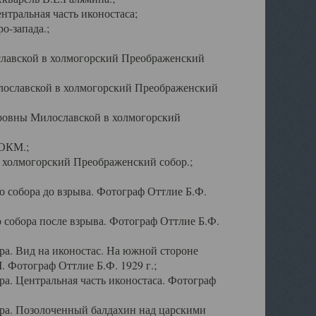
тральная часть иконостаса;
о-запада.;
славской в холмогорский Преображенский
лославской в холмогорский Преображенский
оровны Милославской в холмогорский
АОКМ.;
в холмогорский Преображенский собор.;
 собора до взрыва. Фотограф Оттлие Б.Ф.
 собора после взрыва. Фотограф Оттлие Б.Ф.
а. Вид на иконостас. На южной стороне
. Фотограф Оттлие Б.Ф. 1929 г.;
а. Центральная часть иконостаса. Фотограф
ра. Позолоченный балдахин над царскими