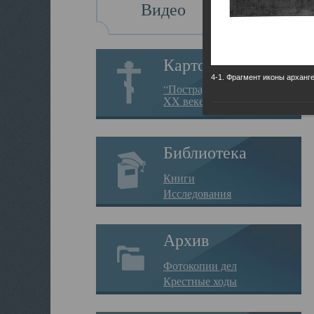
Видео
Картотека
4-1. Фрагмент иконы арханг
“Пострадавшие за веру в
XX веке на Севере”
Библиотека
Книги
Исследования
Архив
Фотокопии дел
Крестные ходы