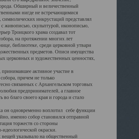
города. Обширный и величественный
ственными нигде не встречающимися
 символических инкрустаций представлял
 с живописью, скульптурой, иконописью,
ьер Троицкого храма создавал тот
обора, на протяжении многих лет
ице, библиотеке, среди церковной утвари
удожественных предметов. Описи имущества
ьных церковных и художественных ценностях,
, принимавшее активное участие в
собора, причем не только
 тесно связанных с Архангельском торговых
толюбия предпринимателей, а главное
во благо своего края и города и стало
 он одновременно воплотил себе функции
айно, именно собор становился отправной
тация торжеств со стороны
-идеологической окраски.
вещей указывало на общественный