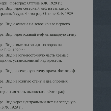
ери. Фотограф Оттлие Б.Ф. 1929 г.;
а. Вид через северный неф на западную
трашный суд». Фотограф Оттлие Б.Ф. 1929
. Вид с амвона на левое крыло первого
а. Вид через южный неф на западную стену
а. Вид с высоты западных хоров на
 Б.Ф. 1929 г.;
а. Вид на юго-восточную часть храма с
дахин, установленный над крестом,
а. Вид на северную стену храма. Фотограф
ра. Вид на южную стену и два опорных
;
тральная часть иконостаса. Фотограф
а. Вид через центральный неф на западную
Б.Ф. 1929 г.;