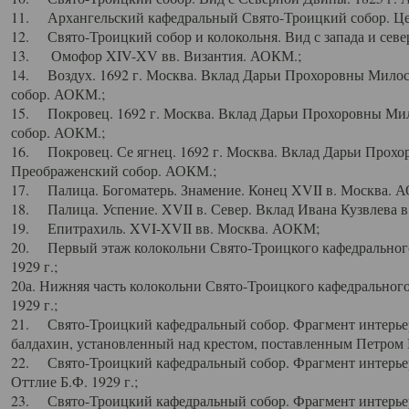
11. Архангельский кафедральный Свято-Троицкий собор. Цен
12. Свято-Троицкий собор и колокольня. Вид с запада и север
13. Омофор XIV-XV вв. Византия. АОКМ.;
14. Воздух. 1692 г. Москва. Вклад Дарьи Прохоровны Мило
собор. АОКМ.;
15. Покровец. 1692 г. Москва. Вклад Дарьи Прохоровны Ми
собор. АОКМ.;
16. Покровец. Се ягнец. 1692 г. Москва. Вклад Дарьи Прох
Преображенский собор. АОКМ.;
17. Палица. Богоматерь. Знамение. Конец XVII в. Москва. 
18. Палица. Успение. XVII в. Север. Вклад Ивана Кузвлева 
19. Епитрахиль. XVI-XVII вв. Москва. АОКМ;
20. Первый этаж колокольни Свято-Троицкого кафедрального
1929 г.;
20а. Нижняя часть колокольни Свято-Троицкого кафедрального
1929 г.;
21. Свято-Троицкий кафедральный собор. Фрагмент интерьер
балдахин, установленный над крестом, поставленным Петром I
22. Свято-Троицкий кафедральный собор. Фрагмент интерьер
Оттлие Б.Ф. 1929 г.;
23. Свято-Троицкий кафедральный собор. Фрагмент интерье