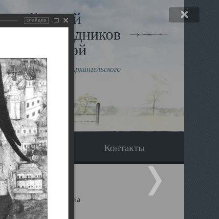
льный музей
слайдер
в и исповедников
рхангельской
влению митрополита Архангельского
горского Даниила
Вопрос-ответ
Контакты
ицкий собор Архангельска