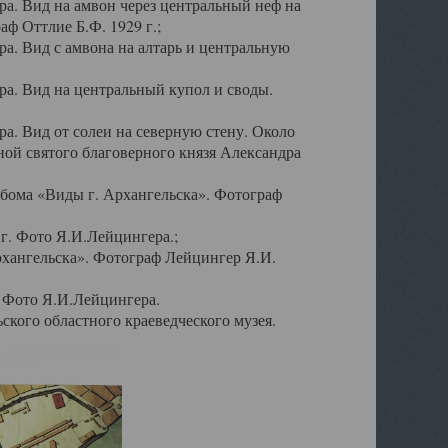
а. Вид на амвон через центральный неф на
аф Оттлие Б.Ф. 1929 г.;
. Вид с амвона на алтарь и центральную
а. Вид на центральный купол и своды.
. Вид от солеи на северную стену. Около
ой святого благоверного князя Александра
бома «Виды г. Архангельска». Фотограф
г. Фото Я.И.Лейцингера.;
рхангельска». Фотограф Лейцингер Я.И.
. Фото Я.И.Лейцингера.
кого областного краеведческого музея.