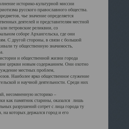
полнение историко-культурной миссии
триотизма русского православного общества.
редметов, чье значение определяется
твенных деятелей и представителям местной
тали петровские реликвии, со
альном соборе Архангельска, где они
м. С другой стороны, в связи с большой
кивали ту общественную значимость,
а.
тории и общественной жизни города
ение церкви новым содержанием. Они охотно
бсуждение местных проблем,
юзов. Наиболее ярко общественное служение
ельской и научной деятельности. Среди них
й, несомненную историко –
ауки как памятник старины, оказался лишь
ьных разрушений сотрет с лица города ту
 на которых держался город и его