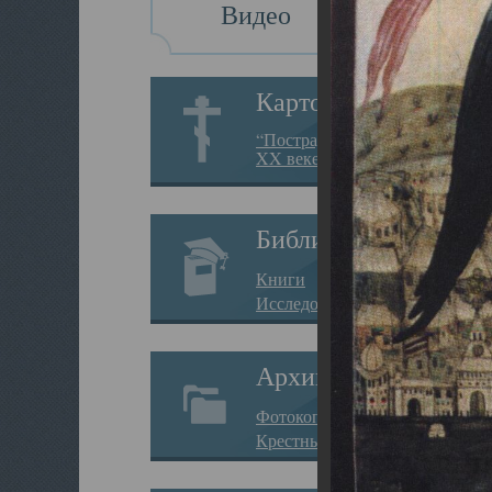
Видео
Картотека
“Пострадавшие за веру в
XX веке на Севере”
Библиотека
Книги
Исследования
Архив
Фотокопии дел
Крестные ходы