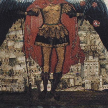
Свято-Троицкий собор
Свято-Троицкий собор Архангельска
23.12.2015
Сегодня мы можем говорить, что Архангельск в большей мере,
пострадал от целенаправленных систематических разрушений,
выдающихся памятников архитектуры. Больше всего по старом
вызванная борьбой с религией, набравшая особую силу в конце
разрушение православного центра архангельской губернии - а
собора Архангельска.
Возникнув в начале XVIII века в центре Архангельск
двухэтажный Троицкий собор, сразу превратился в зрительну
XVIII веке по масштабам ему не было равных на Севере. Впл
оставался самым высоким и значительным из городских строе
второе место, после гостиных дворов, в градостроительной ка
Один из самых больших и светлых соборов России воплотил в
портового города с отраженными в ней архитектурными тече
архангелогородской школы церковного зодчества.
Масштабность, благолепие и богатство собора, вполне оправды