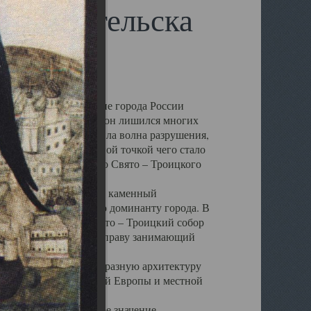
 Архангельска
 чем другие губернские города России
 в результате которых он лишился многих
у Архангельску ударила волна разрушения,
 20 –х годов. Отправной точкой чего стало
нсамбля кафедрального Свято – Троицкого
а, величественный каменный
ю и градостроительную доминанту города. В
оть до разрушения Свято – Троицкий собор
ний Архангельска, по праву занимающий
ртине Архангельска.
 себе яркую и своеобразную архитектуру
ниями России, Западной Европы и местной
вали его кафедральное значение,