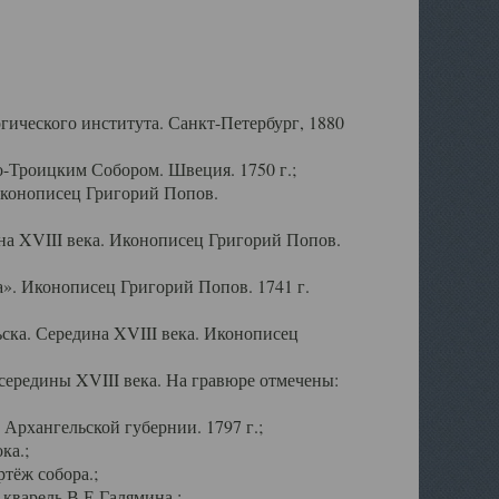
ического института. Санкт-Петербург, 1880
-Троицким Собором. Швеция. 1750 г.;
Иконописец Григорий Попов.
а XVIII века. Иконописец Григорий Попов.
». Иконописец Григорий Попов. 1741 г.
ска. Середина XVIII века. Иконописец
ередины XVIII века. На гравюре отмечены:
Архангельской губернии. 1797 г.;
ка.;
тёж собора.;
кварель В.Е.Галямина.;