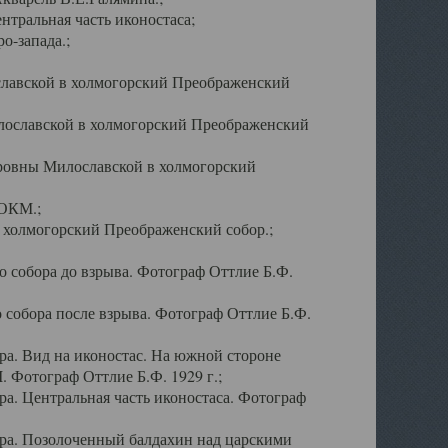
тральная часть иконостаса;
о-запада.;
славской в холмогорский Преображенский
лославской в холмогорский Преображенский
оровны Милославской в холмогорский
АОКМ.;
в холмогорский Преображенский собор.;
 собора до взрыва. Фотограф Оттлие Б.Ф.
 собора после взрыва. Фотограф Оттлие Б.Ф.
а. Вид на иконостас. На южной стороне
. Фотограф Оттлие Б.Ф. 1929 г.;
а. Центральная часть иконостаса. Фотограф
ра. Позолоченный балдахин над царскими