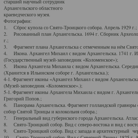
старший научный сотрудник
Архангельского областного
краеведческого музея.
Фотографии:
1. Сброс купола со Свято-Троицкого собора. Апрель 1929 г.;
2. Рисованный план Архангельска. 1694 г. Сборник Археолог
г.;
3. Фрагмент плана Архангельска с отмеченным на нём Свято
4. Икона. Архангел Михаил с видом Архангельска. 1741 г. 
(Государственный музей-заповедник «Коломенское»);
5. Икона Архангела Михаила с видом Архангельска. Середин
(Хранится в Ильинском соборе г. Архангельска.);
4-1. Фрагмент иконы «Архангел Михаил с видом Архангельска
(Музей-заповедник «Коломенское».);
5-1. Фрагмент иконы Архангела Михаила с видом г. Архангель
Григорий Попов.;
6. Панорама Архангельска. Фрагмент голландской гравюры с
собор Святой Троицы и колокольня собора.;
7. Генеральный вид губернского города Архангельска. Атлас 
8. Свято-Троицкий собор. Вид с северо-востока и вид с восто
9. Свято-Троицкий собор. Вид с запада и архитектурный чер
10. Свято-Троицкий собор. Вид с Северной Двины. 1825 г. А