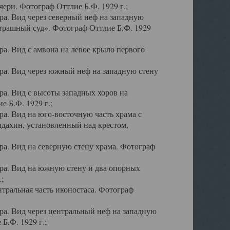
ери. Фотограф Оттлие Б.Ф. 1929 г.;
а. Вид через северный неф на западную
трашный суд». Фотограф Оттлие Б.Ф. 1929
. Вид с амвона на левое крыло первого
а. Вид через южный неф на западную стену
а. Вид с высоты западных хоров на
 Б.Ф. 1929 г.;
а. Вид на юго-восточную часть храма с
дахин, установленный над крестом,
а. Вид на северную стену храма. Фотограф
ра. Вид на южную стену и два опорных
;
тральная часть иконостаса. Фотограф
а. Вид через центральный неф на западную
Б.Ф. 1929 г.;