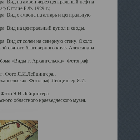
а. Вид на амвон через центральный неф на
аф Оттлие Б.Ф. 1929 г.;
. Вид с амвона на алтарь и центральную
а. Вид на центральный купол и своды.
. Вид от солеи на северную стену. Около
ой святого благоверного князя Александра
бома «Виды г. Архангельска». Фотограф
г. Фото Я.И.Лейцингера.;
рхангельска». Фотограф Лейцингер Я.И.
. Фото Я.И.Лейцингера.
кого областного краеведческого музея.