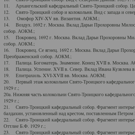
11. Архангельский кафедральный Свято-Троицкий собор. Цен
12. Свято-Троицкий собор и колокольня. Вид с запада и север
13. Омофор XIV-XV вв. Византия. АОКМ.;
14. Воздух. 1692 г. Москва. Вклад Дарьи Прохоровны Мило
собор. АОКМ.;
15. Покровец. 1692 г. Москва. Вклад Дарьи Прохоровны Ми
собор. АОКМ.;
16. Покровец. Се ягнец. 1692 г. Москва. Вклад Дарьи Прох
Преображенский собор. АОКМ.;
17. Палица. Богоматерь. Знамение. Конец XVII в. Москва. 
18. Палица. Успение. XVII в. Север. Вклад Ивана Кузвлева 
19. Епитрахиль. XVI-XVII вв. Москва. АОКМ;
20. Первый этаж колокольни Свято-Троицкого кафедрального
1929 г.;
20а. Нижняя часть колокольни Свято-Троицкого кафедрального
1929 г.;
21. Свято-Троицкий кафедральный собор. Фрагмент интерьер
балдахин, установленный над крестом, поставленным Петром I
22. Свято-Троицкий кафедральный собор. Фрагмент интерьер
Оттлие Б.Ф. 1929 г.;
23. Свято-Троицкий кафедральный собор. Фрагмент интерье