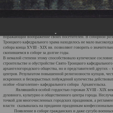
заслуженно выделяя из многочисленных культовых построек 
иконостас украшенный колоннами ионического стиля, с един
царскими вратами, изящным фронтоном и множеством резных,
собой поистине художественную ценность. В совокупности же
шитьем, многочисленными предметами церковной утвари интер
неповторимый красочный ансамбль декоративного убранства с
поражающий воображение своих посетителей. В соборной ризн
Троицкого кафедрального храма находилось не мало высокох
собора конца XVIII - XIX вв. позволяют говорить о значител
скопившемся в соборе за долгие годы.
В немалой степени этому способствовало купеческое сословие
строительстве и обустройстве Свято-Троицкого кафедрального 
архангелогородского общества, но и представителей других –
центров. Результатом повышенной религиозности купцов, чес
искренних и бескорыстных побуждений купечества действовать 
особое «благолепие» кафедрального собора Архангельска.
Являвшийся особой гордостью горожан XVIII - XIX века
духовного, культурно и общественного центра города. Неслуч
точкой для многочисленных городских праздников, а регламен
власти сказывалась на придании праздникам конфессионально
Появление в соборе гражданских и даже сугубо военных 