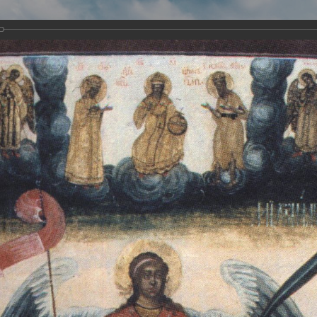
Виртуа
Новомученико
Земли А
Сайт создан по благосло
и Холмо
Наследники
Галерея
Главная
Галерея
Храмы-мученики Архангельска
Свято-Тро