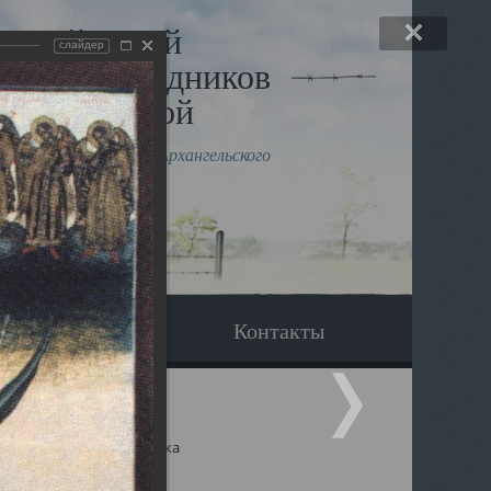
льный музей
слайдер
в и исповедников
рхангельской
влению митрополита Архангельского
горского Даниила
Вопрос-ответ
Контакты
ицкий собор Архангельска