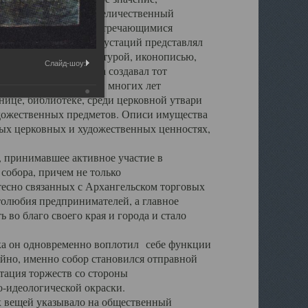
города. Обширный и величественный
ственными нигде не встречающимися
 символических инкрустаций представлял
 с живописью, скульптурой, иконописью,
Слайд-шоу:
ьер Троицкого храма создавал тот
обора, на протяжении многих лет
ице, библиотеке, среди церковной утвари
удожественных предметов. Описи имущества
ьных церковных и художественных ценностях,
, принимавшее активное участие в
собора, причем не только
 тесно связанных с Архангельском торговых
толюбия предпринимателей, а главное
во благо своего края и города и стало
 он одновременно воплотил себе функции
айно, именно собор становился отправной
тация торжеств со стороны
-идеологической окраски.
вещей указывало на общественный