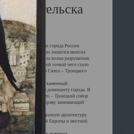
 Архангельска
 чем другие губернские города России
 в результате которых он лишился многих
у Архангельску ударила волна разрушения,
 20 –х годов. Отправной точкой чего стало
нсамбля кафедрального Свято – Троицкого
а, величественный каменный
ю и градостроительную доминанту города. В
оть до разрушения Свято – Троицкий собор
ний Архангельска, по праву занимающий
ртине Архангельска.
 себе яркую и своеобразную архитектуру
ниями России, Западной Европы и местной
вали его кафедральное значение,