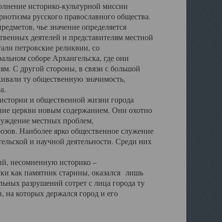
полнение историко-культурной миссии
триотизма русского православного общества.
редметов, чье значение определяется
твенных деятелей и представителям местной
тали петровские реликвии, со
альном соборе Архангельска, где они
м. С другой стороны, в связи с большой
кивали ту общественную значимость,
а.
тории и общественной жизни города
ение церкви новым содержанием. Они охотно
бсуждение местных проблем,
юзов. Наиболее ярко общественное служение
ельской и научной деятельности. Среди них
й, несомненную историко –
ауки как памятник старины, оказался лишь
ьных разрушений сотрет с лица города ту
 на которых держался город и его