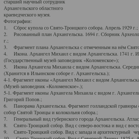
старший научный сотрудник
Архангельского областного
краеведческого музея.
Фотографии:
1. Сброс купола со Свято-Троицкого собора. Апрель 1929 г.;
2. Рисованный план Архангельска. 1694 г. Сборник Археолог
г.;
3. Фрагмент плана Архангельска с отмеченным на нём Свято
4. Икона. Архангел Михаил с видом Архангельска. 1741 г. 
(Государственный музей-заповедник «Коломенское»);
5. Икона Архангела Михаила с видом Архангельска. Середин
(Хранится в Ильинском соборе г. Архангельска.);
4-1. Фрагмент иконы «Архангел Михаил с видом Архангельска
(Музей-заповедник «Коломенское».);
5-1. Фрагмент иконы Архангела Михаила с видом г. Архангель
Григорий Попов.;
6. Панорама Архангельска. Фрагмент голландской гравюры с
собор Святой Троицы и колокольня собора.;
7. Генеральный вид губернского города Архангельска. Атлас 
8. Свято-Троицкий собор. Вид с северо-востока и вид с восто
9. Свято-Троицкий собор. Вид с запада и архитектурный чер
10. Свято-Троицкий собор. Вид с Северной Двины. 1825 г. А