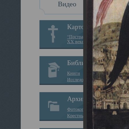
Видео
Картотека
“Пострадавшие за веру в
XX веке на Севере”
Библиотека
Книги
Исследования
Архив
Фотокопии дел
Крестные ходы