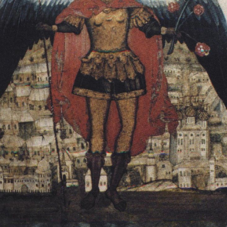
Свято-Троицкий собор
Свято-Троицкий собор Архангельска
23.12.2015
Сегодня мы можем говорить, что Архангельск в большей мере,
пострадал от целенаправленных систематических разрушений,
выдающихся памятников архитектуры. Больше всего по старом
вызванная борьбой с религией, набравшая особую силу в конце
разрушение православного центра архангельской губернии - а
собора Архангельска.
Возникнув в начале XVIII века в центре Архангельск
двухэтажный Троицкий собор, сразу превратился в зрительну
XVIII веке по масштабам ему не было равных на Севере. Впл
оставался самым высоким и значительным из городских строе
второе место, после гостиных дворов, в градостроительной ка
Один из самых больших и светлых соборов России воплотил в
портового города с отраженными в ней архитектурными тече
архангелогородской школы церковного зодчества.
Масштабность, благолепие и богатство собора, вполне оправды