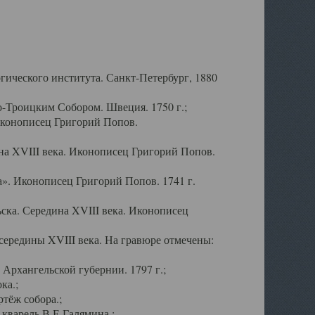
ического института. Санкт-Петербург, 1880
-Троицким Собором. Швеция. 1750 г.;
Иконописец Григорий Попов.
а XVIII века. Иконописец Григорий Попов.
». Иконописец Григорий Попов. 1741 г.
ска. Середина XVIII века. Иконописец
ередины XVIII века. На гравюре отмечены:
Архангельской губернии. 1797 г.;
ка.;
тёж собора.;
кварель В.Е.Галямина.;