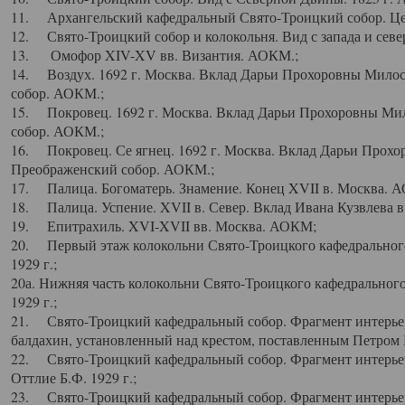
11. Архангельский кафедральный Свято-Троицкий собор. Цен
12. Свято-Троицкий собор и колокольня. Вид с запада и север
13. Омофор XIV-XV вв. Византия. АОКМ.;
14. Воздух. 1692 г. Москва. Вклад Дарьи Прохоровны Мило
собор. АОКМ.;
15. Покровец. 1692 г. Москва. Вклад Дарьи Прохоровны Ми
собор. АОКМ.;
16. Покровец. Се ягнец. 1692 г. Москва. Вклад Дарьи Прох
Преображенский собор. АОКМ.;
17. Палица. Богоматерь. Знамение. Конец XVII в. Москва. 
18. Палица. Успение. XVII в. Север. Вклад Ивана Кузвлева 
19. Епитрахиль. XVI-XVII вв. Москва. АОКМ;
20. Первый этаж колокольни Свято-Троицкого кафедрального
1929 г.;
20а. Нижняя часть колокольни Свято-Троицкого кафедрального
1929 г.;
21. Свято-Троицкий кафедральный собор. Фрагмент интерьер
балдахин, установленный над крестом, поставленным Петром I
22. Свято-Троицкий кафедральный собор. Фрагмент интерьер
Оттлие Б.Ф. 1929 г.;
23. Свято-Троицкий кафедральный собор. Фрагмент интерье