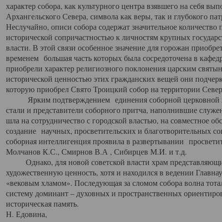
характер собора, как культурного центра взявшего на себя вы
Архангельского Севера, символа как веры, так и глубокого па
Неслучайно, описи собора содержат значительное количество п
исторической сопричастностью к личностям крупных государс
власти. В этой связи особенное значение для горожан приобре
временем большая часть которых была сосредоточена в кафедр
приобрели характер религиозного поклонения царским святыня
исторической ценностью этих гражданских вещей они подчер
которую приобрел Свято Троицкий собор на территории Север
Ярким подтверждением единения соборной церковной ис
стали и представители соборного притча, наполнившие служ
шла на сотрудничество с городской властью, на совместное о
создание научных, просветительских и благотворительных со
соборная интеллигенция проявила в развертывании просветит
Молчанов К.С., Смирнов В.А , Сибирцев М.И. и т.д.
Однако, для новой советской власти храм представляющи
художественную ценность, хотя и находился в ведении Главн
«вековым хламом». Последующая за сломом собора волна тотал
систему доминант – духовных и пространственных ориентиров,
историческая память.
Н. Едовина,