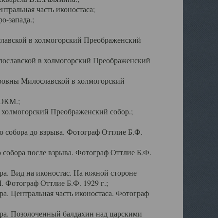
тральная часть иконостаса;
о-запада.;
славской в холмогорский Преображенский
лославской в холмогорский Преображенский
оровны Милославской в холмогорский
АОКМ.;
в холмогорский Преображенский собор.;
 собора до взрыва. Фотограф Оттлие Б.Ф.
 собора после взрыва. Фотограф Оттлие Б.Ф.
а. Вид на иконостас. На южной стороне
. Фотограф Оттлие Б.Ф. 1929 г.;
а. Центральная часть иконостаса. Фотограф
ра. Позолоченный балдахин над царскими