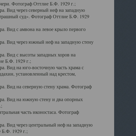
ери. Фотограф Оттлие Б.Ф. 1929 г.;
а. Вид через северный неф на западную
трашный суд». Фотограф Оттлие Б.Ф. 1929
. Вид с амвона на левое крыло первого
а. Вид через южный неф на западную стену
а. Вид с высоты западных хоров на
 Б.Ф. 1929 г.;
а. Вид на юго-восточную часть храма с
дахин, установленный над крестом,
а. Вид на северную стену храма. Фотограф
ра. Вид на южную стену и два опорных
;
тральная часть иконостаса. Фотограф
а. Вид через центральный неф на западную
Б.Ф. 1929 г.;