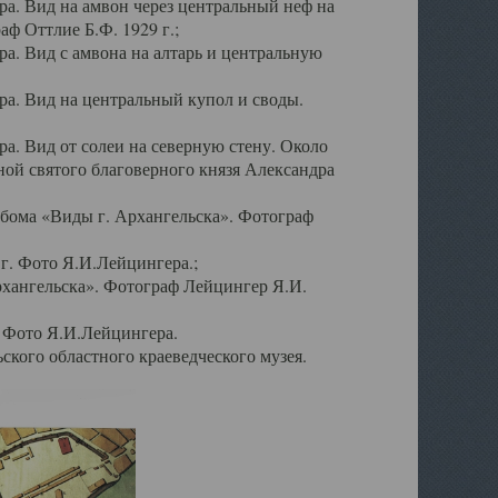
а. Вид на амвон через центральный неф на
аф Оттлие Б.Ф. 1929 г.;
. Вид с амвона на алтарь и центральную
а. Вид на центральный купол и своды.
. Вид от солеи на северную стену. Около
ой святого благоверного князя Александра
бома «Виды г. Архангельска». Фотограф
г. Фото Я.И.Лейцингера.;
рхангельска». Фотограф Лейцингер Я.И.
. Фото Я.И.Лейцингера.
кого областного краеведческого музея.