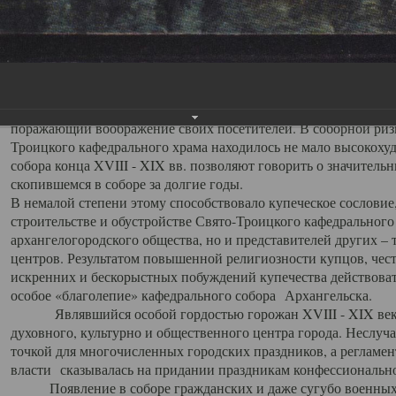
заслуженно выделяя из многочисленных культовых построек 
иконостас украшенный колоннами ионического стиля, с един
царскими вратами, изящным фронтоном и множеством резных,
собой поистине художественную ценность. В совокупности же
шитьем, многочисленными предметами церковной утвари интер
неповторимый красочный ансамбль декоративного убранства с
поражающий воображение своих посетителей. В соборной ризн
Троицкого кафедрального храма находилось не мало высокох
собора конца XVIII - XIX вв. позволяют говорить о значител
скопившемся в соборе за долгие годы.
В немалой степени этому способствовало купеческое сословие
строительстве и обустройстве Свято-Троицкого кафедрального 
архангелогородского общества, но и представителей других –
центров. Результатом повышенной религиозности купцов, чес
искренних и бескорыстных побуждений купечества действовать 
особое «благолепие» кафедрального собора Архангельска.
Являвшийся особой гордостью горожан XVIII - XIX века
духовного, культурно и общественного центра города. Неслуч
точкой для многочисленных городских праздников, а регламен
власти сказывалась на придании праздникам конфессионально
Появление в соборе гражданских и даже сугубо военных 