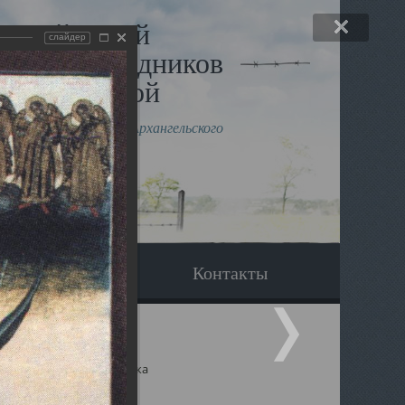
льный музей
слайдер
в и исповедников
рхангельской
влению митрополита Архангельского
горского Даниила
Вопрос-ответ
Контакты
ицкий собор Архангельска