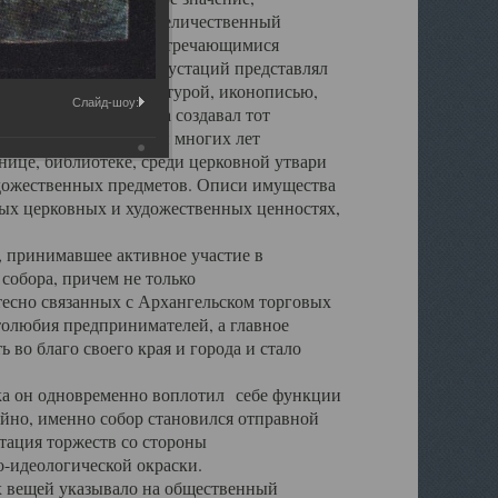
города. Обширный и величественный
ственными нигде не встречающимися
 символических инкрустаций представлял
 с живописью, скульптурой, иконописью,
Слайд-шоу:
ьер Троицкого храма создавал тот
обора, на протяжении многих лет
ице, библиотеке, среди церковной утвари
удожественных предметов. Описи имущества
ьных церковных и художественных ценностях,
, принимавшее активное участие в
собора, причем не только
 тесно связанных с Архангельском торговых
толюбия предпринимателей, а главное
во благо своего края и города и стало
 он одновременно воплотил себе функции
айно, именно собор становился отправной
тация торжеств со стороны
-идеологической окраски.
вещей указывало на общественный