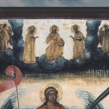
Виртуа
Новомученико
Земли А
Сайт создан по благосло
и Холмо
Наследники
Галерея
Главная
Галерея
Храмы-мученики Архангельска
Свято-Тро