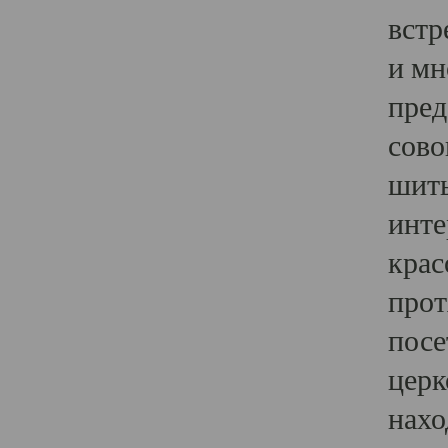
встр
и мн
пред
сово
шить
инте
крас
прот
посе
церк
нахо