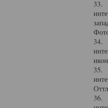
33. 
инте
запа
Фото
34. 
инте
икон
35. 
инте
Оттл
36. 
инте