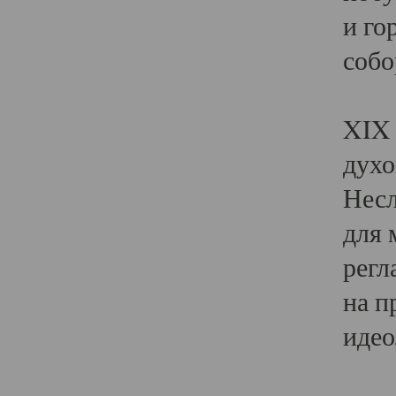
и го
собо
Явл
XIX 
духо
Несл
для 
регл
на п
идео
Поя