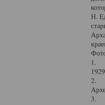
кото
Н. Е
стар
Арха
крае
Фот
1. С
1929 
2. Р
Архе
3. Ф