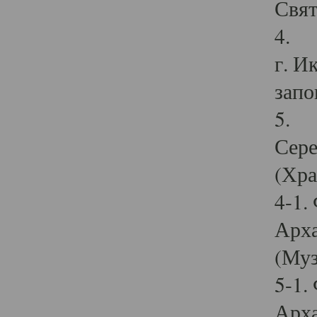
Свят
4. И
г. И
запо
5. И
Сере
(Хра
4-1.
Арха
(Муз
5-1.
Арха