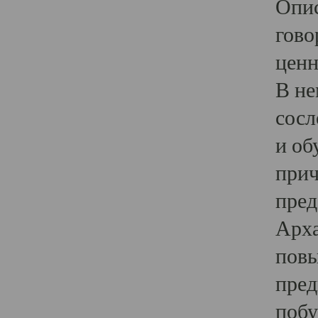
Опис
гово
ценн
В не
сосл
и об
прич
пред
Арха
повы
пред
побу