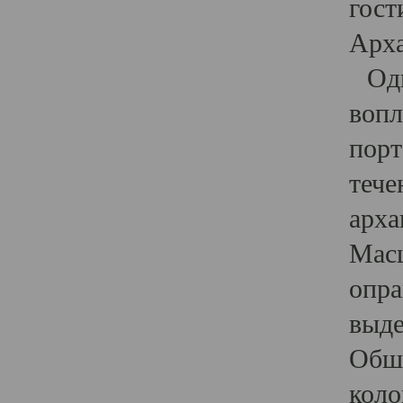
гост
Арха
Один
вопл
порт
тече
арха
Масш
опра
выде
Обши
коло