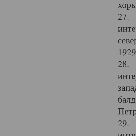
хоры
27. 
инте
севе
1929 
28. 
инте
запа
балд
Петр
29. 
инте