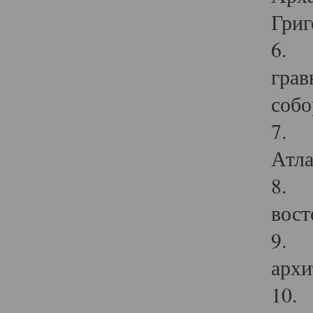
Григ
6. П
грав
собо
7. Г
Атла
8. С
вост
9. С
архи
10. 