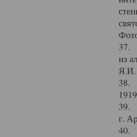
стен
свят
Фото
37. 
из а
Я.И. 
38. 
1919
39. 
г. А
40. 