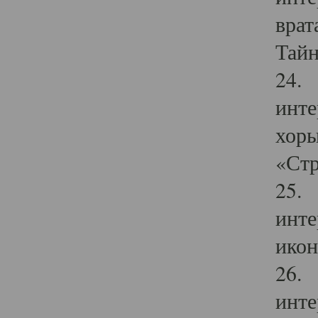
врат
Тайн
24. 
инте
хоры
«Стр
25. 
инте
икон
26. 
инте