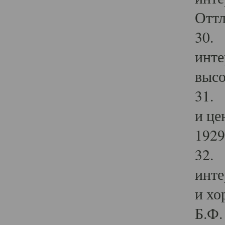
Оттл
30. 
инте
высо
31. 
и це
1929 
32. 
инте
и хо
Б.Ф. 