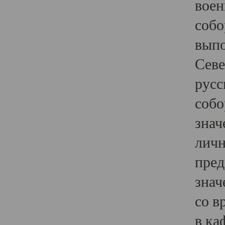
воен
собо
выпо
Севе
русс
собо
знач
личн
пред
знач
со в
в ка