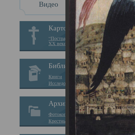
Видео
Св
Картотека
Свя
“Пострадавшие за веру в
XX веке на Севере”
23.12.
Сего
Библиотека
мере
Книги
целе
Исследования
резу
Архив
памя
Фотокопии дел
Арха
Крестные ходы
борь