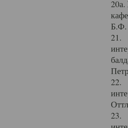
20а.
кафе
Б.Ф. 
21. 
инте
балд
Петр
22. 
инте
Оттл
23. 
инте