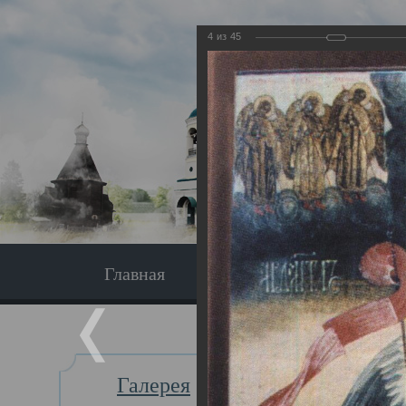
4
из
45
Главная
Экскурсия
Главная
Галерея