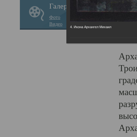
Галерея
годо
Фото
прав
Видео
4. Икона Архангел Михаил
кафе
Воз
Арха
Трои
град
масш
разр
высо
Арха