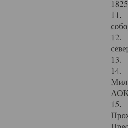
1825
11.
собо
12. 
севе
13.
14. 
Мило
АОК
15. 
Прох
Прео