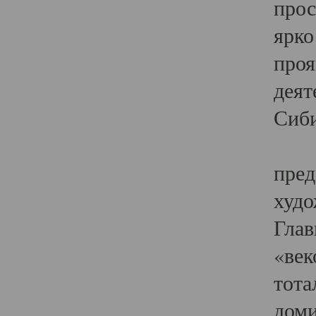
прос
ярко
проя
деят
Сиби
Одн
пред
худо
Глав
«век
тота
доми