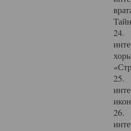
врат
Тайн
24. 
инте
хоры
«Стр
25. 
инте
икон
26. 
инте