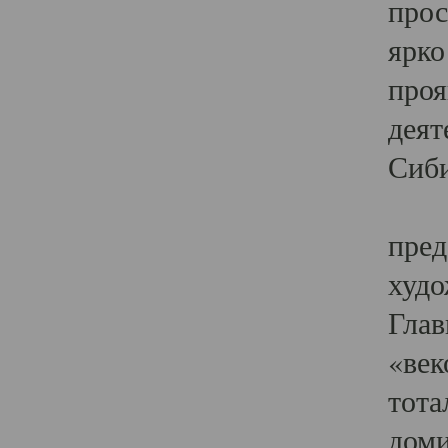
прос
ярко
проя
деят
Сиби
Одн
пред
худо
Глав
«век
тота
доми