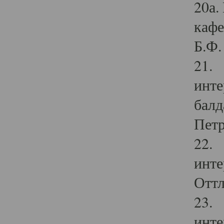
20а.
кафе
Б.Ф. 
21. 
инте
балд
Петр
22. 
инте
Оттл
23. 
инте