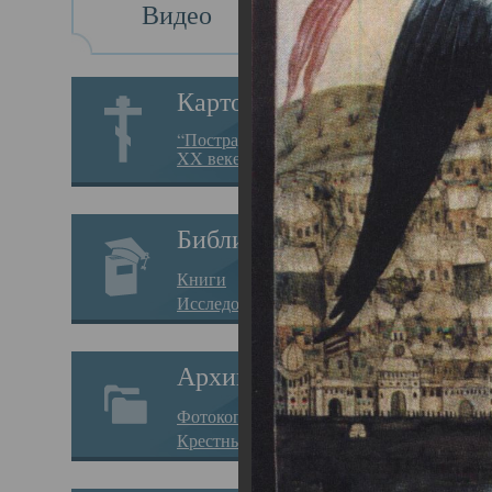
Видео
Св
Картотека
Свя
“Пострадавшие за веру в
XX веке на Севере”
23.12.
Сего
Библиотека
мере
Книги
целе
Исследования
резу
Архив
памя
Фотокопии дел
Арха
Крестные ходы
борь