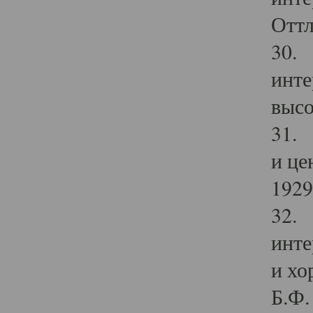
Оттл
30. 
инте
высо
31. 
и це
1929 
32. 
инте
и хо
Б.Ф. 