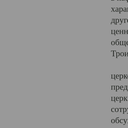
хара
друг
ценн
обще
Трои
Ярк
церк
пред
церк
сотр
обсу