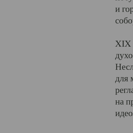
и го
собо
Явл
XIX 
духо
Несл
для 
регл
на п
идео
Поя