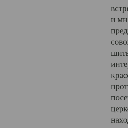
встр
и мн
пред
сово
шить
инте
крас
прот
посе
церк
нахо