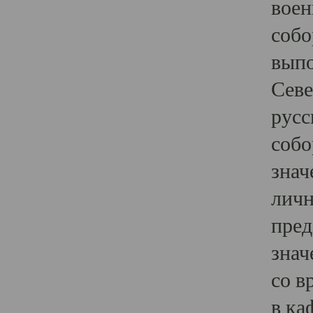
воен
собо
выпо
Севе
русс
собо
знач
личн
пред
знач
со в
в ка