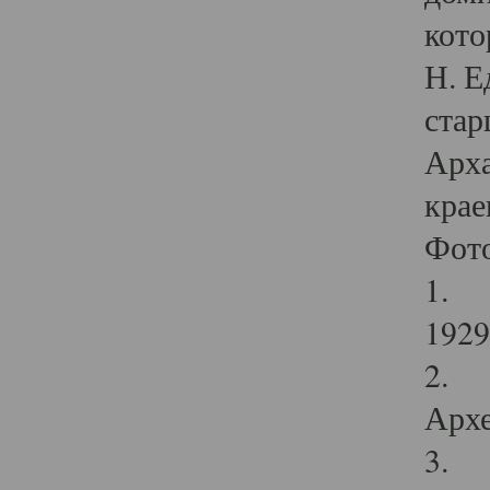
кото
Н. Е
стар
Арха
крае
Фот
1. С
1929 
2. Р
Архе
3. Ф