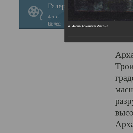
Галерея
годо
Фото
прав
Видео
4. Икона Архангел Михаил
кафе
Воз
Арха
Трои
град
масш
разр
высо
Арха