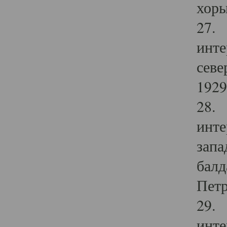
хоры
27. 
инте
севе
1929 
28. 
инте
запа
балд
Петр
29. 
инте