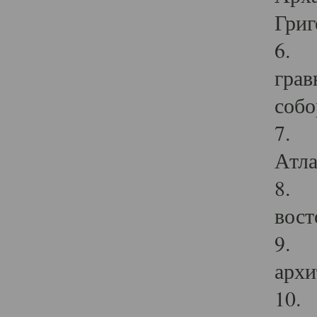
Григ
6. П
грав
собо
7. Г
Атла
8. С
вост
9. С
архи
10. 