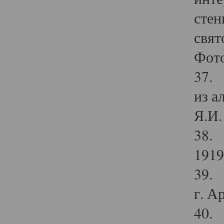
стен
свят
Фото
37. 
из а
Я.И. 
38. 
1919
39. 
г. А
40. 