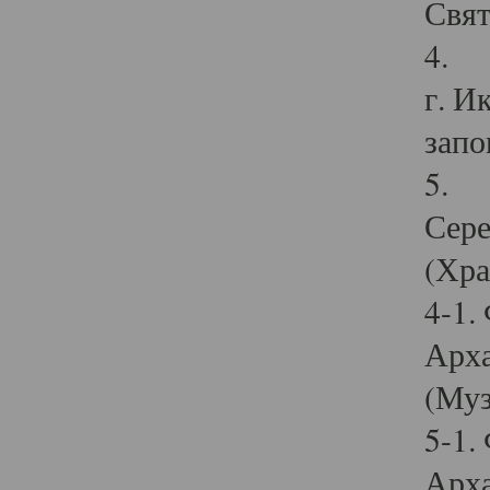
Свят
4. И
г. И
запо
5. И
Сере
(Хра
4-1.
Арха
(Муз
5-1.
Арха