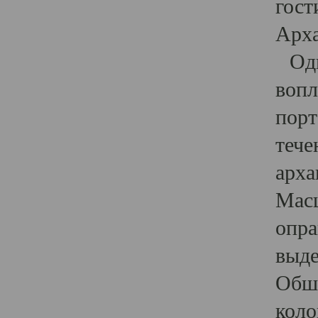
гост
Арха
Один
вопл
порт
тече
арха
Масш
опра
выде
Обши
коло