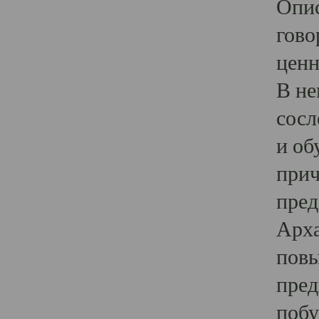
Опис
гово
ценн
В не
сосл
и об
прич
пред
Арха
повы
пред
побу