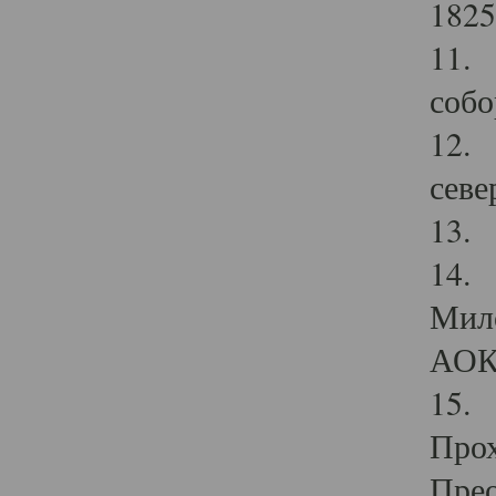
1825
11.
собо
12. 
севе
13.
14. 
Мило
АОК
15. 
Прох
Прео