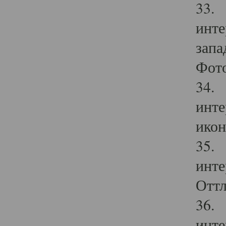
33. 
инте
запа
Фото
34. 
инте
икон
35. 
инте
Оттл
36. 
инте