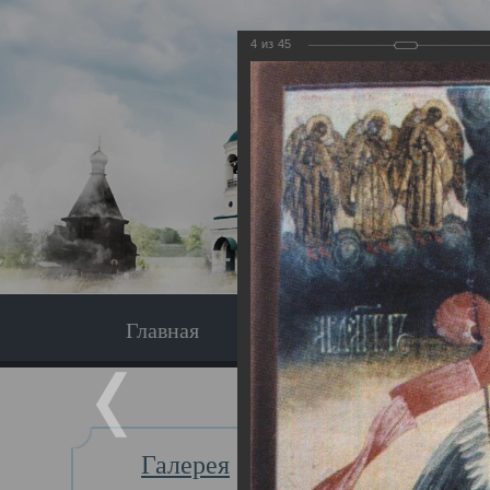
4
из
45
Главная
Экскурсия
Главная
Галерея