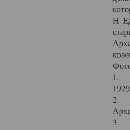
кото
Н. Е
стар
Арха
крае
Фот
1. С
1929 
2. Р
Архе
3. Ф