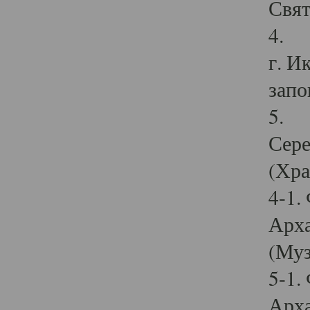
Свят
4. И
г. И
запо
5. И
Сере
(Хра
4-1.
Арха
(Муз
5-1.
Арха