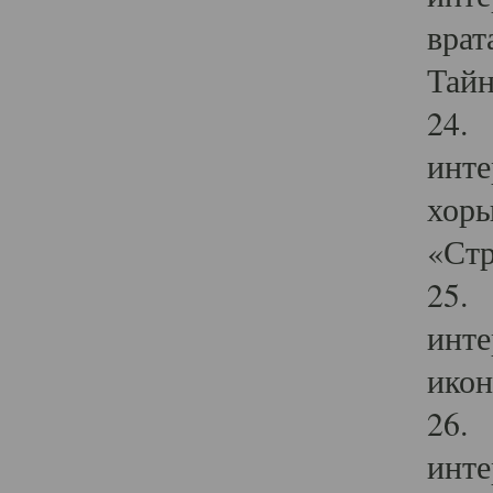
врат
Тайн
24. 
инте
хоры
«Стр
25. 
инте
икон
26. 
инте