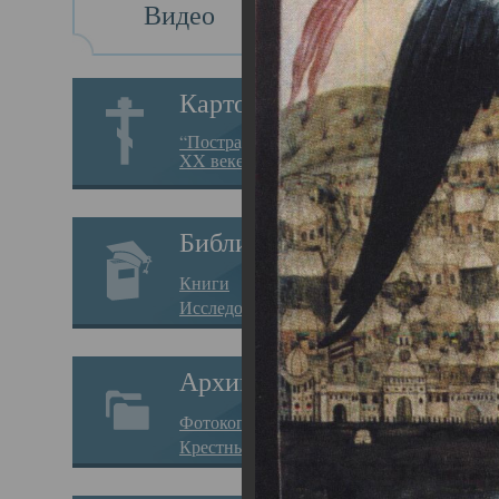
Видео
Св
Картотека
Свя
“Пострадавшие за веру в
XX веке на Севере”
23.12.
Сего
Библиотека
мере
Книги
целе
Исследования
резу
Архив
памя
Фотокопии дел
Арха
Крестные ходы
борь