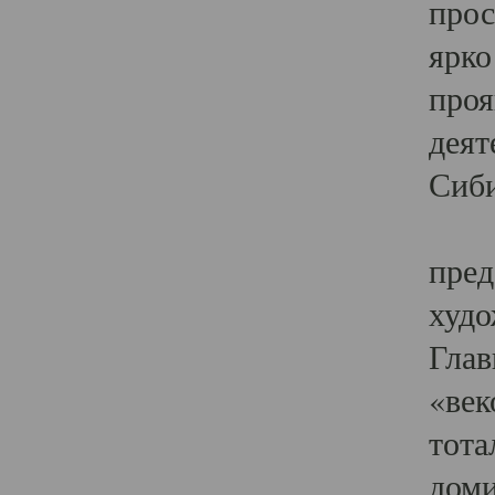
прос
ярко
проя
деят
Сиби
Одн
пред
худо
Глав
«век
тота
доми