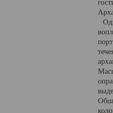
гост
Арха
Один
вопл
порт
тече
арха
Масш
опра
выде
Обши
коло