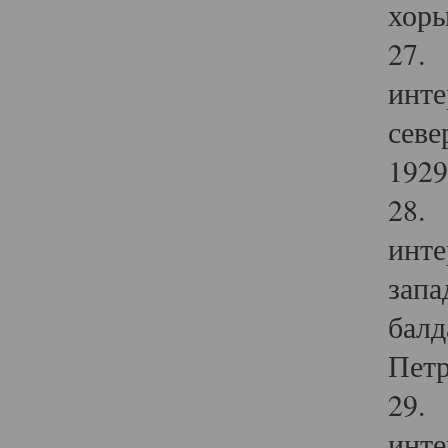
хоры
27. 
инте
севе
1929 
28. 
инте
запа
балд
Петр
29. 
инте