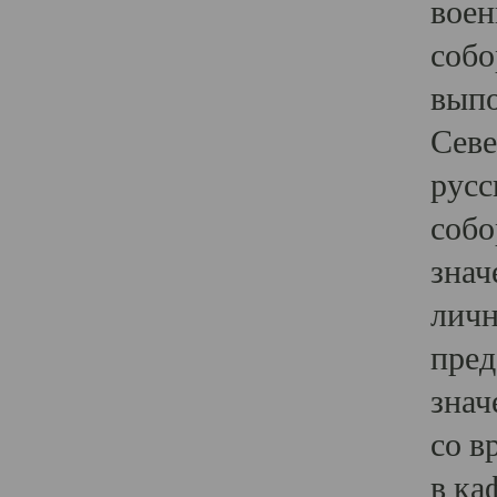
воен
собо
выпо
Севе
русс
собо
знач
личн
пред
знач
со в
в ка