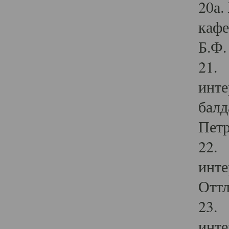
20а.
кафе
Б.Ф. 
21. 
инте
балд
Петр
22. 
инте
Оттл
23. 
инте