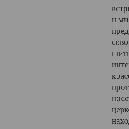
встр
и мн
пред
сово
шить
инте
крас
прот
посе
церк
нахо