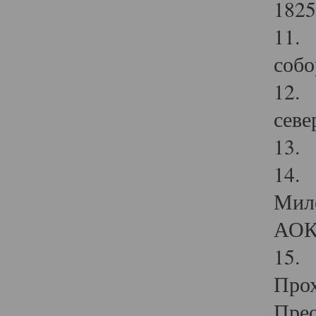
1825
11.
собо
12. 
севе
13.
14. 
Мило
АОК
15. 
Прох
Прео