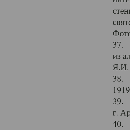
стен
свят
Фото
37. 
из а
Я.И. 
38. 
1919
39. 
г. А
40. 