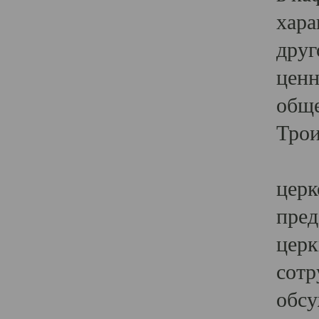
хара
друг
ценн
обще
Трои
Ярк
церк
пред
церк
сотр
обсу