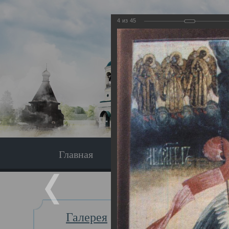
4
из
45
Главная
Экскурсия
Главная
Галерея