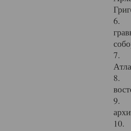
Григ
6. П
грав
собо
7. Г
Атла
8. С
вост
9. С
архи
10. 