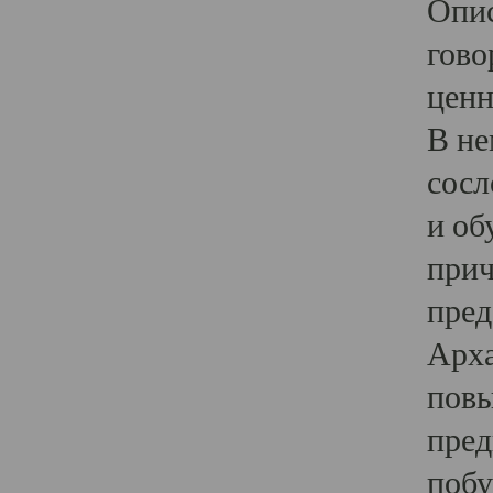
Опис
гово
ценн
В не
сосл
и об
прич
пред
Арха
повы
пред
побу