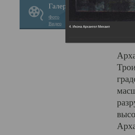
Галерея
годо
Фото
прав
Видео
4. Икона Архангел Михаил
кафе
Воз
Арха
Трои
град
масш
разр
высо
Арха