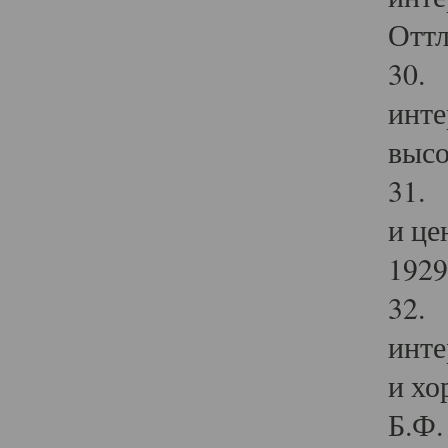
Оттл
30. 
инте
высо
31. 
и це
1929 
32. 
инте
и хо
Б.Ф. 