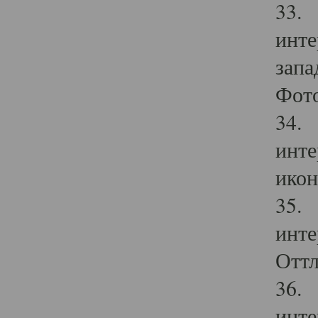
33. 
инте
запа
Фото
34. 
инте
икон
35. 
инте
Оттл
36. 
инте