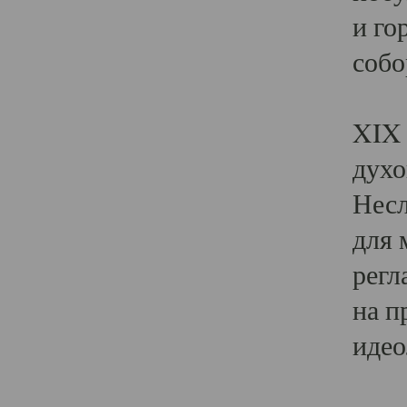
и го
собо
Явл
XIX 
духо
Несл
для 
регл
на п
идео
Поя