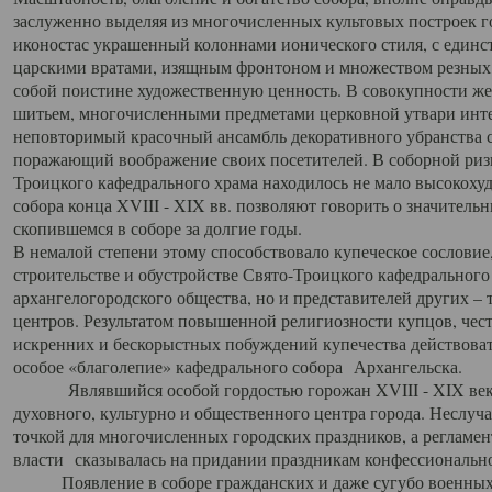
заслуженно выделяя из многочисленных культовых построек 
иконостас украшенный колоннами ионического стиля, с един
царскими вратами, изящным фронтоном и множеством резных,
собой поистине художественную ценность. В совокупности же
шитьем, многочисленными предметами церковной утвари интер
неповторимый красочный ансамбль декоративного убранства с
поражающий воображение своих посетителей. В соборной ризн
Троицкого кафедрального храма находилось не мало высокох
собора конца XVIII - XIX вв. позволяют говорить о значител
скопившемся в соборе за долгие годы.
В немалой степени этому способствовало купеческое сословие
строительстве и обустройстве Свято-Троицкого кафедрального 
архангелогородского общества, но и представителей других –
центров. Результатом повышенной религиозности купцов, чес
искренних и бескорыстных побуждений купечества действовать 
особое «благолепие» кафедрального собора Архангельска.
Являвшийся особой гордостью горожан XVIII - XIX века
духовного, культурно и общественного центра города. Неслуч
точкой для многочисленных городских праздников, а регламен
власти сказывалась на придании праздникам конфессионально
Появление в соборе гражданских и даже сугубо военных 