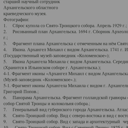
старший научный сотрудник
Архангельского областного
краеведческого музея.
Фотографии:
1. Сброс купола со Свято-Троицкого собора. Апрель 1929 г.;
2. Рисованный план Архангельска. 1694 г. Сборник Археолог
г.;
3. Фрагмент плана Архангельска с отмеченным на нём Свято
4. Икона. Архангел Михаил с видом Архангельска. 1741 г. 
(Государственный музей-заповедник «Коломенское»);
5. Икона Архангела Михаила с видом Архангельска. Середин
(Хранится в Ильинском соборе г. Архангельска.);
4-1. Фрагмент иконы «Архангел Михаил с видом Архангельска
(Музей-заповедник «Коломенское».);
5-1. Фрагмент иконы Архангела Михаила с видом г. Архангель
Григорий Попов.;
6. Панорама Архангельска. Фрагмент голландской гравюры с
собор Святой Троицы и колокольня собора.;
7. Генеральный вид губернского города Архангельска. Атлас 
8. Свято-Троицкий собор. Вид с северо-востока и вид с восто
9. Свято-Троицкий собор. Вид с запада и архитектурный чер
10. Свято-Троицкий собор. Вид с Северной Двины. 1825 г. А