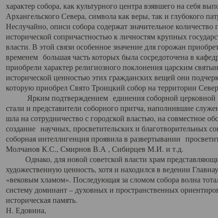
характер собора, как культурного центра взявшего на себя вы
Архангельского Севера, символа как веры, так и глубокого па
Неслучайно, описи собора содержат значительное количество п
исторической сопричастностью к личностям крупных государс
власти. В этой связи особенное значение для горожан приобре
временем большая часть которых была сосредоточена в кафедр
приобрели характер религиозного поклонения царским святыня
исторической ценностью этих гражданских вещей они подчер
которую приобрел Свято Троицкий собор на территории Север
Ярким подтверждением единения соборной церковной ис
стали и представители соборного притча, наполнившие служ
шла на сотрудничество с городской властью, на совместное о
создание научных, просветительских и благотворительных со
соборная интеллигенция проявила в развертывании просветит
Молчанов К.С., Смирнов В.А , Сибирцев М.И. и т.д.
Однако, для новой советской власти храм представляющи
художественную ценность, хотя и находился в ведении Главн
«вековым хламом». Последующая за сломом собора волна тотал
систему доминант – духовных и пространственных ориентиров,
историческая память.
Н. Едовина,