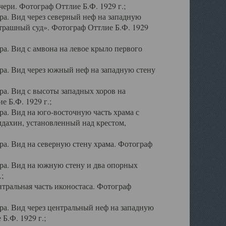
ери. Фотограф Оттлие Б.Ф. 1929 г.;
а. Вид через северный неф на западную
трашный суд». Фотограф Оттлие Б.Ф. 1929
. Вид с амвона на левое крыло первого
а. Вид через южный неф на западную стену
а. Вид с высоты западных хоров на
 Б.Ф. 1929 г.;
а. Вид на юго-восточную часть храма с
дахин, установленный над крестом,
а. Вид на северную стену храма. Фотограф
ра. Вид на южную стену и два опорных
;
тральная часть иконостаса. Фотограф
а. Вид через центральный неф на западную
Б.Ф. 1929 г.;