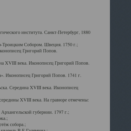
ического института. Санкт-Петербург, 1880
-Троицким Собором. Швеция. 1750 г.;
Иконописец Григорий Попов.
а XVIII века. Иконописец Григорий Попов.
». Иконописец Григорий Попов. 1741 г.
ска. Середина XVIII века. Иконописец
ередины XVIII века. На гравюре отмечены:
Архангельской губернии. 1797 г.;
ка.;
тёж собора.;
кварель В.Е.Галямина.;