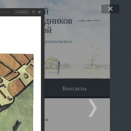
льный музей
слайдер
в и исповедников
рхангельской
влению митрополита Архангельского
горского Даниила
Вопрос-ответ
Контакты
ицкий собор Архангельска