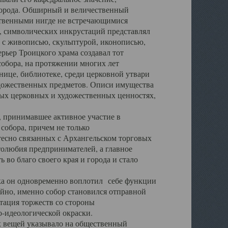
города. Обширный и величественный
ственными нигде не встречающимися
 символических инкрустаций представлял
 с живописью, скульптурой, иконописью,
ьер Троицкого храма создавал тот
обора, на протяжении многих лет
ице, библиотеке, среди церковной утвари
удожественных предметов. Описи имущества
ьных церковных и художественных ценностях,
, принимавшее активное участие в
собора, причем не только
 тесно связанных с Архангельском торговых
толюбия предпринимателей, а главное
во благо своего края и города и стало
 он одновременно воплотил себе функции
айно, именно собор становился отправной
тация торжеств со стороны
-идеологической окраски.
вещей указывало на общественный