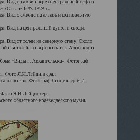
а. Вид на амвон через центральный неф на
аф Оттлие Б.Ф. 1929 г.;
. Вид с амвона на алтарь и центральную
а. Вид на центральный купол и своды.
. Вид от солеи на северную стену. Около
ой святого благоверного князя Александра
бома «Виды г. Архангельска». Фотограф
г. Фото Я.И.Лейцингера.;
рхангельска». Фотограф Лейцингер Я.И.
. Фото Я.И.Лейцингера.
кого областного краеведческого музея.