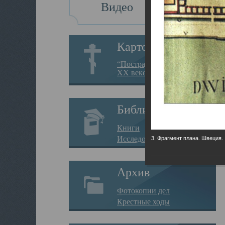
Видео
Картотека
“Пострадавшие за веру в
XX веке на Севере”
Библиотека
Книги
Исследования
3. Фрагмент плана. Швеция.
Архив
Фотокопии дел
Крестные ходы