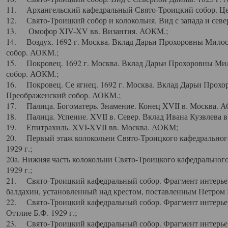
11. Архангельский кафедральный Свято-Троицкий собор. Цен
12. Свято-Троицкий собор и колокольня. Вид с запада и север
13. Омофор XIV-XV вв. Византия. АОКМ.;
14. Воздух. 1692 г. Москва. Вклад Дарьи Прохоровны Мило
собор. АОКМ.;
15. Покровец. 1692 г. Москва. Вклад Дарьи Прохоровны Ми
собор. АОКМ.;
16. Покровец. Се ягнец. 1692 г. Москва. Вклад Дарьи Прох
Преображенский собор. АОКМ.;
17. Палица. Богоматерь. Знамение. Конец XVII в. Москва. 
18. Палица. Успение. XVII в. Север. Вклад Ивана Кузвлева 
19. Епитрахиль. XVI-XVII вв. Москва. АОКМ;
20. Первый этаж колокольни Свято-Троицкого кафедрального
1929 г.;
20а. Нижняя часть колокольни Свято-Троицкого кафедрального
1929 г.;
21. Свято-Троицкий кафедральный собор. Фрагмент интерьер
балдахин, установленный над крестом, поставленным Петром I
22. Свято-Троицкий кафедральный собор. Фрагмент интерьер
Оттлие Б.Ф. 1929 г.;
23. Свято-Троицкий кафедральный собор. Фрагмент интерье