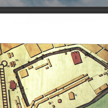
Виртуа
Новомученико
Земли А
Сайт создан по благосло
и Холмо
Наследники
Галерея
Главная
Галерея
Храмы-мученики Архангельска
Свято-Тро