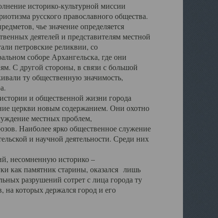
полнение историко-культурной миссии
триотизма русского православного общества.
редметов, чье значение определяется
твенных деятелей и представителям местной
тали петровские реликвии, со
альном соборе Архангельска, где они
м. С другой стороны, в связи с большой
кивали ту общественную значимость,
а.
тории и общественной жизни города
ение церкви новым содержанием. Они охотно
бсуждение местных проблем,
юзов. Наиболее ярко общественное служение
ельской и научной деятельности. Среди них
й, несомненную историко –
ауки как памятник старины, оказался лишь
ьных разрушений сотрет с лица города ту
 на которых держался город и его