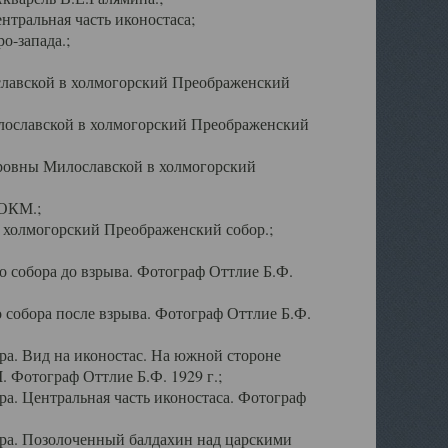
тральная часть иконостаса;
о-запада.;
славской в холмогорский Преображенский
лославской в холмогорский Преображенский
оровны Милославской в холмогорский
АОКМ.;
в холмогорский Преображенский собор.;
 собора до взрыва. Фотограф Оттлие Б.Ф.
 собора после взрыва. Фотограф Оттлие Б.Ф.
а. Вид на иконостас. На южной стороне
. Фотограф Оттлие Б.Ф. 1929 г.;
а. Центральная часть иконостаса. Фотограф
ра. Позолоченный балдахин над царскими