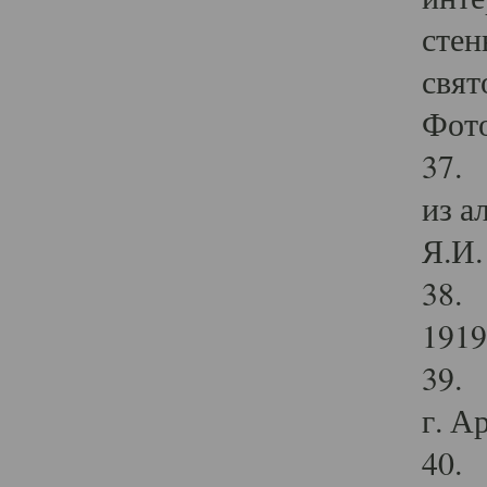
стен
свят
Фото
37. 
из а
Я.И. 
38. 
1919
39. 
г. А
40. 