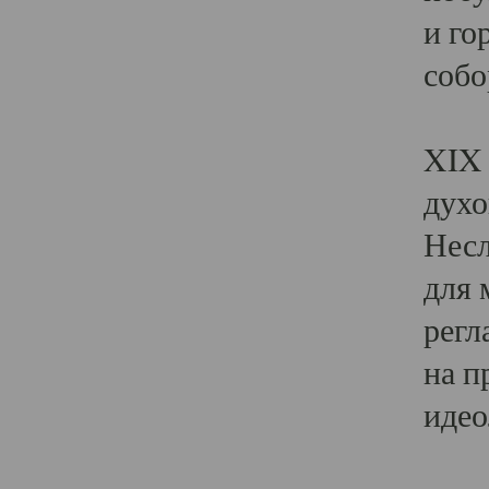
и го
собо
Явл
XIX 
духо
Несл
для 
регл
на п
идео
Поя