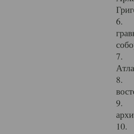
Григ
6. П
грав
собо
7. Г
Атла
8. С
вост
9. С
архи
10. 