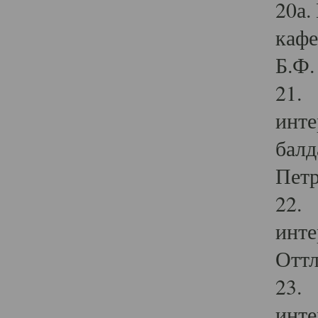
20а.
кафе
Б.Ф. 
21. 
инте
балд
Петр
22. 
инте
Оттл
23. 
инте