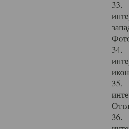
33. 
инте
запа
Фото
34. 
инте
икон
35. 
инте
Оттл
36. 
инте