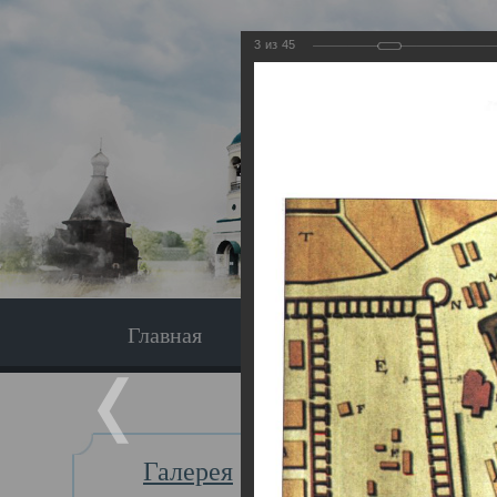
3
из
45
Главная
Экскурсия
Главная
Галерея