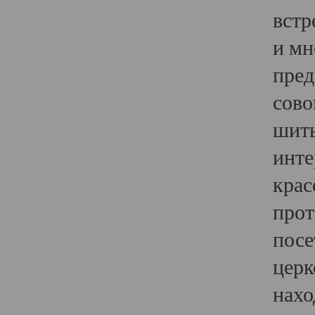
встр
и мн
пред
сово
шить
инте
крас
прот
посе
церк
нахо