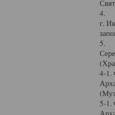
Свят
4. И
г. И
запо
5. И
Сере
(Хра
4-1.
Арха
(Муз
5-1.
Арха