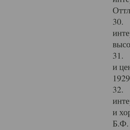
Оттл
30. 
инте
высо
31. 
и це
1929 
32. 
инте
и хо
Б.Ф. 