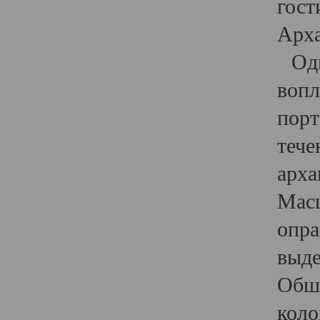
гост
Арха
Один
вопл
порт
тече
арха
Масш
опра
выде
Обши
коло