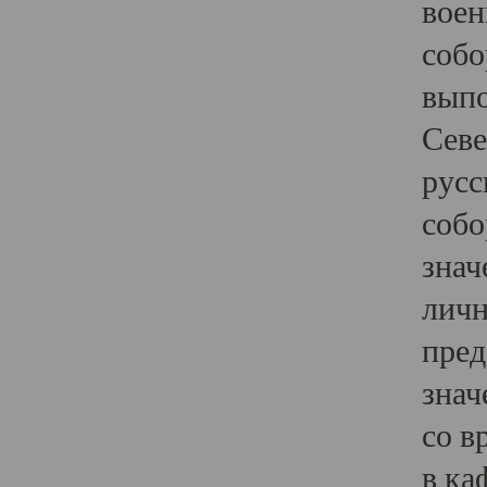
воен
собо
выпо
Севе
русс
собо
знач
личн
пред
знач
со в
в ка