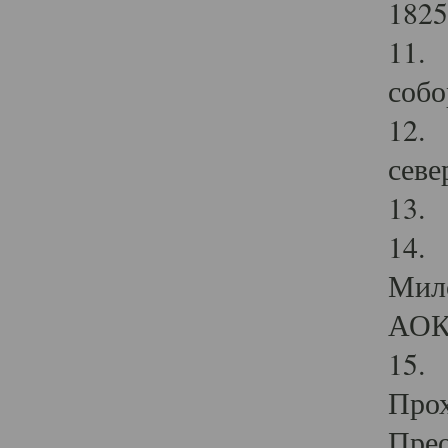
1825
11.
собо
12. 
севе
13.
14. 
Мило
АОК
15. 
Прох
Прео