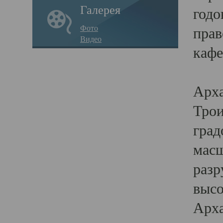
Галерея
годо
Фото
прав
Видео
кафе
Воз
Арха
Трои
град
масш
разр
высо
Арха