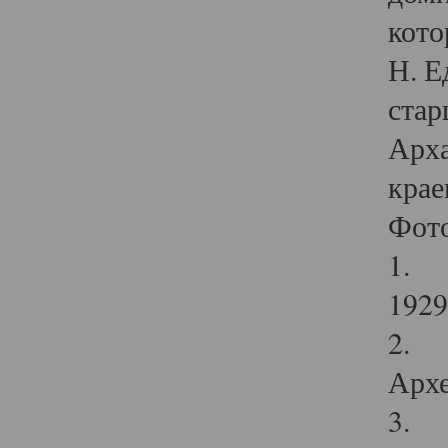
кото
Н. Е
стар
Арха
крае
Фот
1. С
1929 
2. Р
Архе
3. Ф