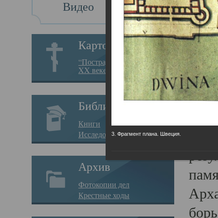
Видео
Св
Картотека
Свя
“Пострадавшие за веру в
XX веке на Севере”
23.12.
Сего
Библиотека
мере
Книги
целе
Исследования
3. Фрагмент плана. Швеция.
резу
Архив
памя
Фотокопии дел
Арха
Крестные ходы
борь