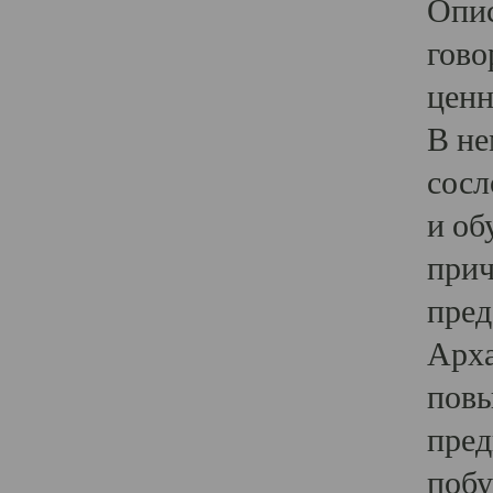
Опис
гово
ценн
В не
сосл
и об
прич
пред
Арха
повы
пред
побу