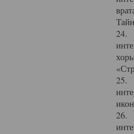
врат
Тайн
24. 
инте
хоры
«Стр
25. 
инте
икон
26. 
инте