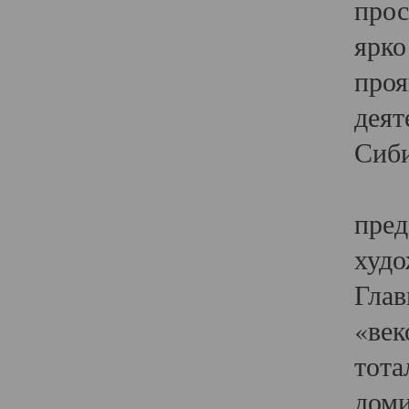
прос
ярко
проя
деят
Сиби
Одн
пред
худо
Глав
«век
тота
доми