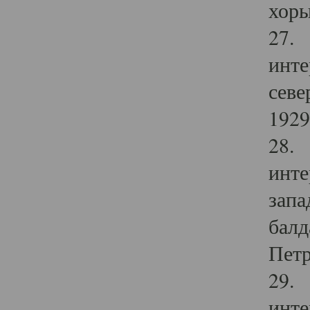
хоры
27. 
инте
севе
1929 
28. 
инте
запа
балд
Петр
29. 
инте