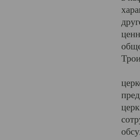
хара
друг
ценн
обще
Трои
Ярк
церк
пред
церк
сотр
обсу