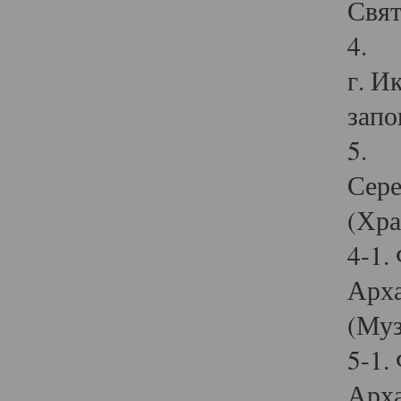
Свят
4. И
г. И
запо
5. И
Сере
(Хра
4-1.
Арха
(Муз
5-1.
Арха