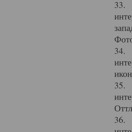
33. 
инте
запа
Фото
34. 
инте
икон
35. 
инте
Оттл
36. 
инте