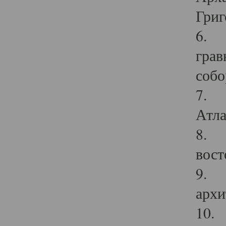
Григ
6. П
грав
собо
7. Г
Атла
8. С
вост
9. С
архи
10. 