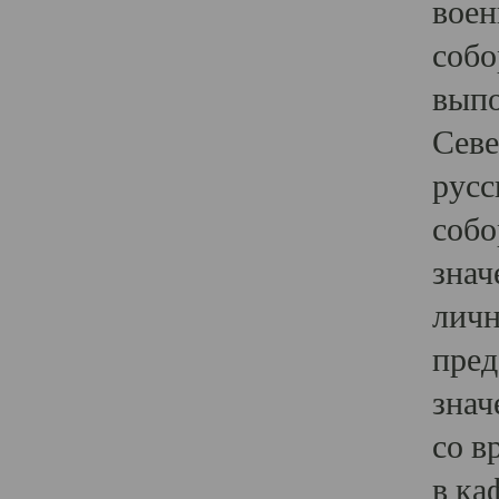
воен
собо
выпо
Севе
русс
собо
знач
личн
пред
знач
со в
в ка