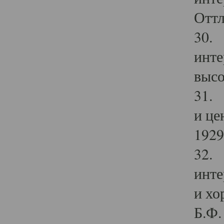
Оттл
30. 
инте
высо
31. 
и це
1929 
32. 
инте
и хо
Б.Ф. 