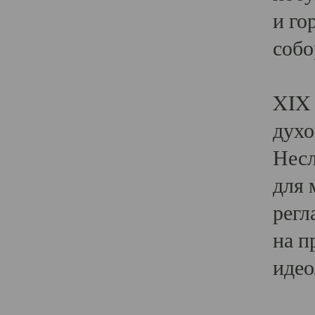
и го
собо
Явл
XIX 
духо
Несл
для 
регл
на п
идео
Поя