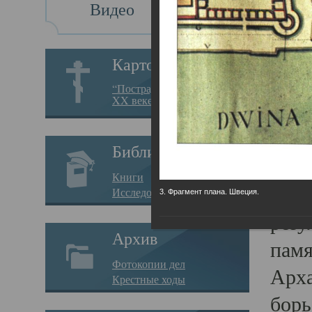
Видео
Св
Картотека
Свя
“Пострадавшие за веру в
XX веке на Севере”
23.12.
Сего
Библиотека
мере
Книги
целе
Исследования
3. Фрагмент плана. Швеция.
резу
Архив
памя
Фотокопии дел
Арха
Крестные ходы
борь