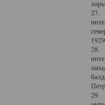
хоры
27. 
инте
севе
1929 
28. 
инте
запа
балд
Петр
29. 
инте