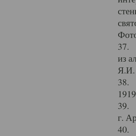
стен
свят
Фото
37. 
из а
Я.И. 
38. 
1919
39. 
г. А
40. 