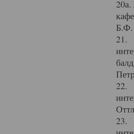
20а.
кафе
Б.Ф. 
21. 
инте
балд
Петр
22. 
инте
Оттл
23. 
инте