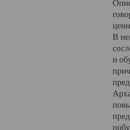
Опис
гово
ценн
В не
сосл
и об
прич
пред
Арха
повы
пред
побу