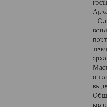
гост
Арха
Один
вопл
порт
тече
арха
Масш
опра
выде
Обши
коло