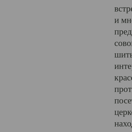
встр
и мн
пред
сово
шить
инте
крас
прот
посе
церк
нахо