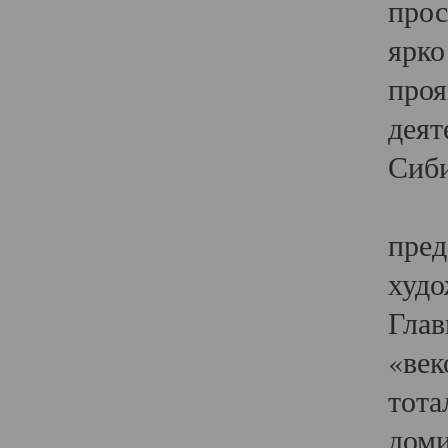
прос
ярко
проя
деят
Сиби
Одн
пред
худо
Глав
«век
тота
доми