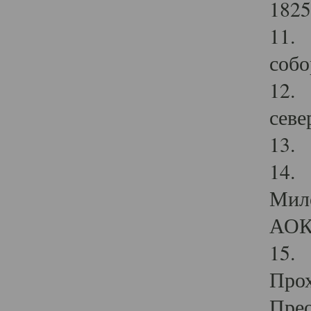
1825
11.
собо
12. 
севе
13.
14. 
Мило
АОК
15. 
Прох
Прео