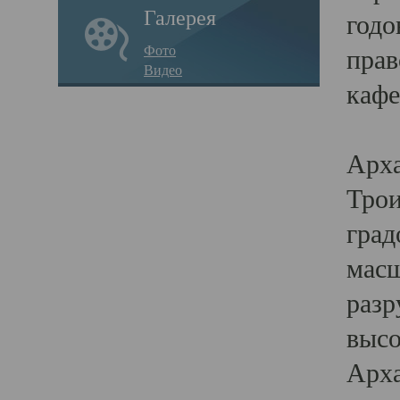
Галерея
годо
Фото
прав
Видео
кафе
Воз
Арха
Трои
град
масш
разр
высо
Арха