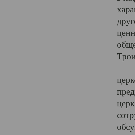
хара
друг
ценн
обще
Трои
Ярк
церк
пред
церк
сотр
обсу