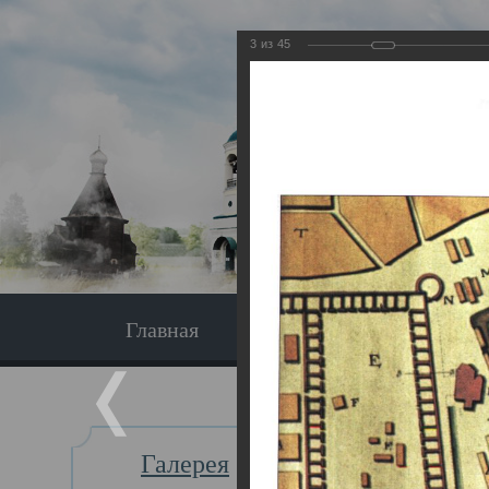
3
из
45
Главная
Экскурсия
Главная
Галерея