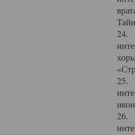
врат
Тайн
24. 
инте
хоры
«Стр
25. 
инте
икон
26. 
инте