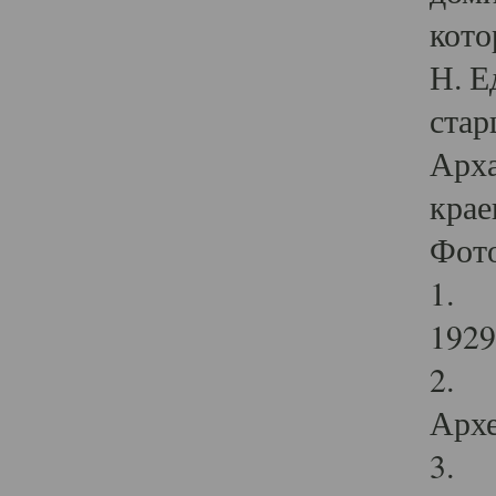
кото
Н. Е
стар
Арха
крае
Фот
1. С
1929 
2. Р
Архе
3. Ф