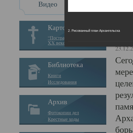
Видео
Св
Картотека
2. Рисованный план Архангельска
Свя
“Пострадавшие за веру в
XX веке на Севере”
23.12.
Сего
Библиотека
мере
Книги
целе
Исследования
резу
Архив
памя
Фотокопии дел
Арха
Крестные ходы
борь