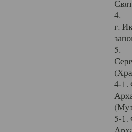
Свят
4. И
г. И
запо
5. И
Сере
(Хра
4-1.
Арха
(Муз
5-1.
Арха