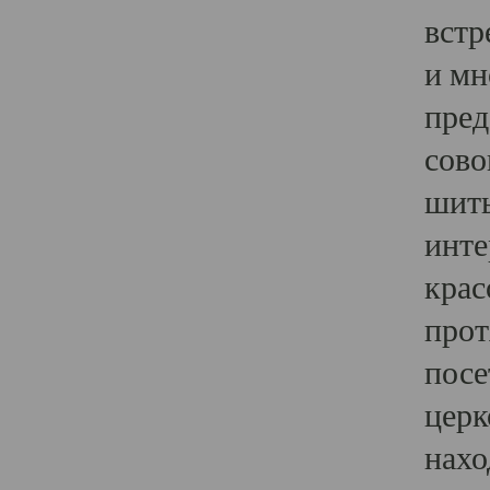
встр
и мн
пред
сово
шить
инте
крас
прот
посе
церк
нахо