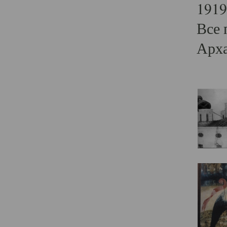
1919
Все 
Арха