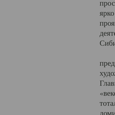
прос
ярко
проя
деят
Сиби
Одн
пред
худо
Глав
«век
тота
доми