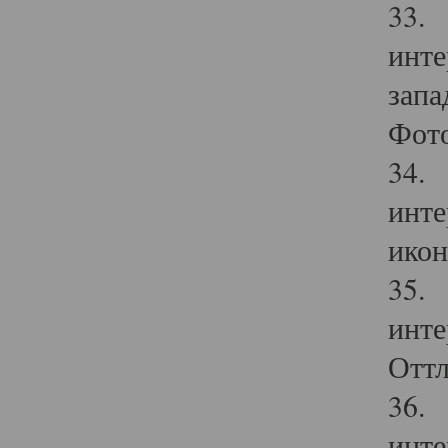
33. 
инте
запа
Фото
34. 
инте
икон
35. 
инте
Оттл
36. 
инте