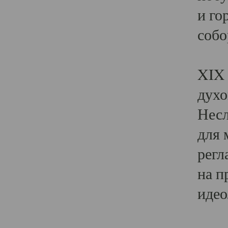
и го
собо
Явл
XIX 
духо
Несл
для 
регл
на п
идео
Поя