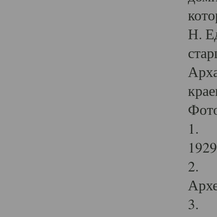
кото
Н. Е
стар
Арха
крае
Фот
1. С
1929 
2. Р
Архе
3. Ф