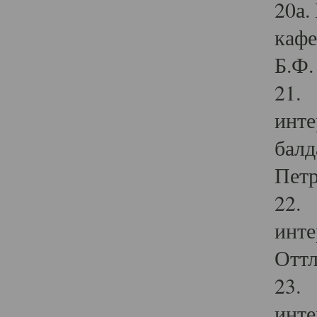
20а.
кафе
Б.Ф. 
21. 
инте
балд
Петр
22. 
инте
Оттл
23. 
инте