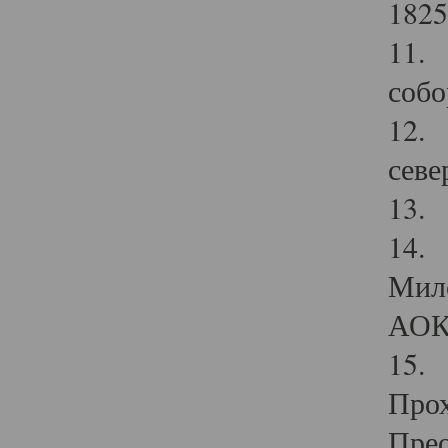
1825
11.
собо
12. 
севе
13.
14. 
Мило
АОК
15. 
Прох
Прео