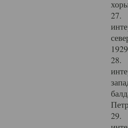
хоры
27. 
инте
севе
1929 
28. 
инте
запа
балд
Петр
29. 
инте