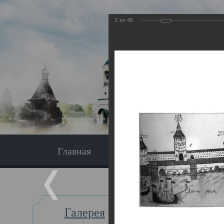
2
из
45
Главная
Экскурсия
Главная
Галерея