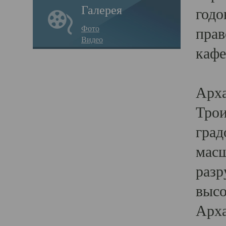
Галерея
годо
Фото
прав
Видео
кафе
Воз
Арха
Трои
град
масш
разр
высо
Арха