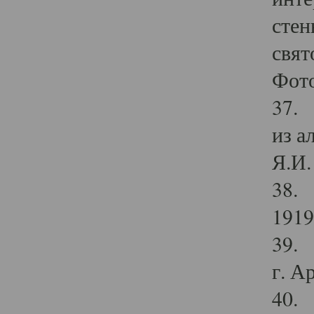
стен
свят
Фото
37. 
из а
Я.И. 
38. 
1919
39. 
г. А
40. 