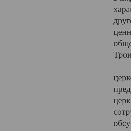
хара
друг
ценн
обще
Трои
Ярк
церк
пред
церк
сотр
обсу