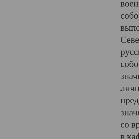
воен
собо
выпо
Севе
русс
собо
знач
личн
пред
знач
со в
в ка