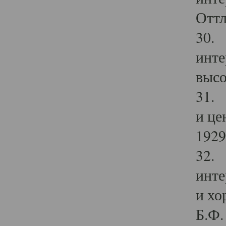
Оттл
30. 
инте
высо
31. 
и це
1929 
32. 
инте
и хо
Б.Ф. 