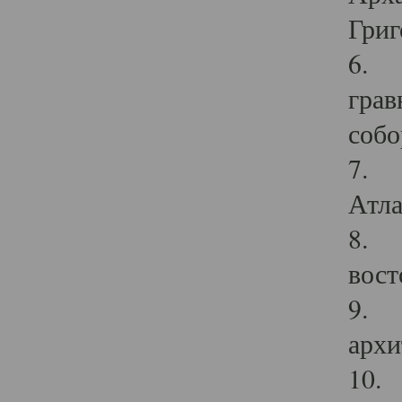
Григ
6. П
грав
собо
7. Г
Атла
8. С
вост
9. С
архи
10. 