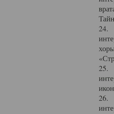
врат
Тайн
24. 
инте
хоры
«Стр
25. 
инте
икон
26. 
инте