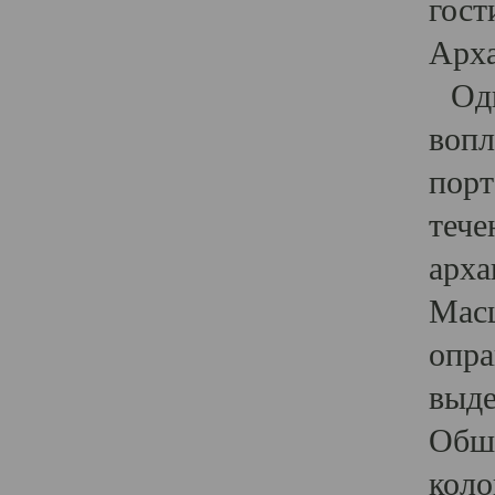
гост
Арха
Один
вопл
порт
тече
арха
Масш
опра
выде
Обши
коло