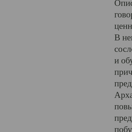
Опис
гово
ценн
В не
сосл
и об
прич
пред
Арха
повы
пред
побу