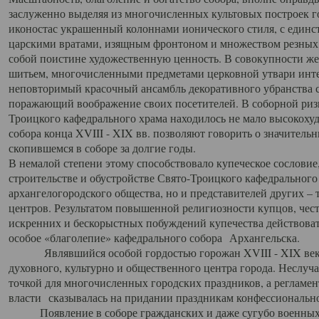
заслуженно выделяя из многочисленных культовых построек 
иконостас украшенный колоннами ионического стиля, с един
царскими вратами, изящным фронтоном и множеством резных,
собой поистине художественную ценность. В совокупности же
шитьем, многочисленными предметами церковной утвари интер
неповторимый красочный ансамбль декоративного убранства с
поражающий воображение своих посетителей. В соборной ризн
Троицкого кафедрального храма находилось не мало высокох
собора конца XVIII - XIX вв. позволяют говорить о значител
скопившемся в соборе за долгие годы.
В немалой степени этому способствовало купеческое сословие
строительстве и обустройстве Свято-Троицкого кафедрального 
архангелогородского общества, но и представителей других –
центров. Результатом повышенной религиозности купцов, чес
искренних и бескорыстных побуждений купечества действовать 
особое «благолепие» кафедрального собора Архангельска.
Являвшийся особой гордостью горожан XVIII - XIX века
духовного, культурно и общественного центра города. Неслуч
точкой для многочисленных городских праздников, а регламен
власти сказывалась на придании праздникам конфессионально
Появление в соборе гражданских и даже сугубо военных 