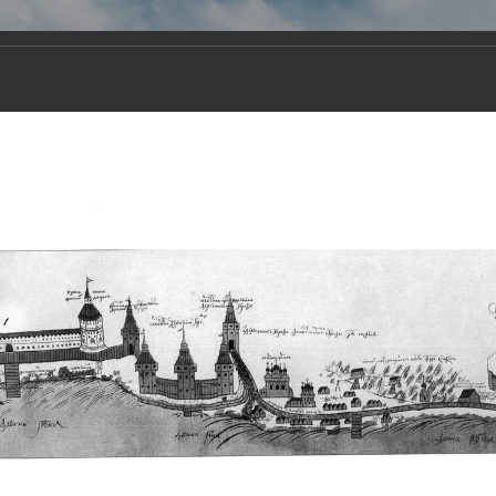
Виртуа
Новомученико
Земли А
Сайт создан по благосло
и Холмо
Наследники
Галерея
Главная
Галерея
Храмы-мученики Архангельска
Свято-Тро