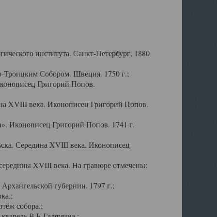
ического института. Санкт-Петербург, 1880
-Троицким Собором. Швеция. 1750 г.;
Иконописец Григорий Попов.
а XVIII века. Иконописец Григорий Попов.
». Иконописец Григорий Попов. 1741 г.
ска. Середина XVIII века. Иконописец
ередины XVIII века. На гравюре отмечены:
Архангельской губернии. 1797 г.;
ка.;
тёж собора.;
кварель В.Е.Галямина.;