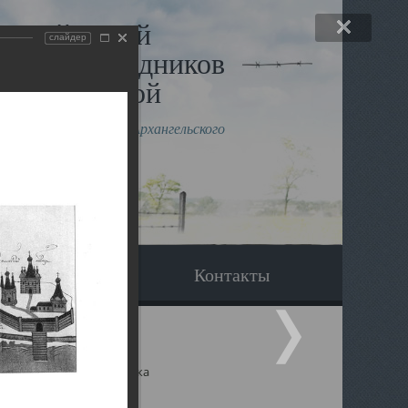
льный музей
слайдер
в и исповедников
рхангельской
влению митрополита Архангельского
горского Даниила
Вопрос-ответ
Контакты
ицкий собор Архангельска