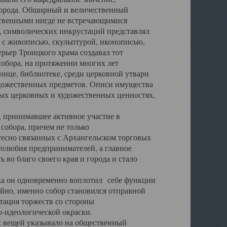
города. Обширный и величественный
ственными нигде не встречающимися
 символических инкрустаций представлял
 с живописью, скульптурой, иконописью,
ьер Троицкого храма создавал тот
обора, на протяжении многих лет
ице, библиотеке, среди церковной утвари
удожественных предметов. Описи имущества
ьных церковных и художественных ценностях,
, принимавшее активное участие в
собора, причем не только
 тесно связанных с Архангельском торговых
толюбия предпринимателей, а главное
во благо своего края и города и стало
 он одновременно воплотил себе функции
айно, именно собор становился отправной
тация торжеств со стороны
-идеологической окраски.
вещей указывало на общественный