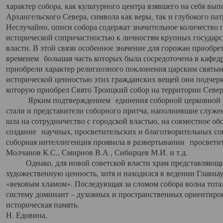
характер собора, как культурного центра взявшего на себя вы
Архангельского Севера, символа как веры, так и глубокого па
Неслучайно, описи собора содержат значительное количество п
исторической сопричастностью к личностям крупных государс
власти. В этой связи особенное значение для горожан приобре
временем большая часть которых была сосредоточена в кафедр
приобрели характер религиозного поклонения царским святыня
исторической ценностью этих гражданских вещей они подчер
которую приобрел Свято Троицкий собор на территории Север
Ярким подтверждением единения соборной церковной ис
стали и представители соборного притча, наполнившие служ
шла на сотрудничество с городской властью, на совместное о
создание научных, просветительских и благотворительных со
соборная интеллигенция проявила в развертывании просветит
Молчанов К.С., Смирнов В.А , Сибирцев М.И. и т.д.
Однако, для новой советской власти храм представляющи
художественную ценность, хотя и находился в ведении Главн
«вековым хламом». Последующая за сломом собора волна тотал
систему доминант – духовных и пространственных ориентиров,
историческая память.
Н. Едовина,