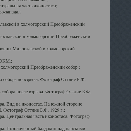
тральная часть иконостаса;
о-запада.;
славской в холмогорский Преображенский
лославской в холмогорский Преображенский
оровны Милославской в холмогорский
АОКМ.;
в холмогорский Преображенский собор.;
 собора до взрыва. Фотограф Оттлие Б.Ф.
 собора после взрыва. Фотограф Оттлие Б.Ф.
а. Вид на иконостас. На южной стороне
. Фотограф Оттлие Б.Ф. 1929 г.;
а. Центральная часть иконостаса. Фотограф
ра. Позолоченный балдахин над царскими