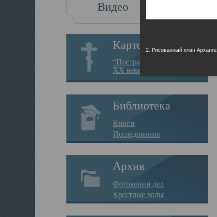
Видео
Картотека
2. Рисованный план Арханге
“Пострадавшие за веру в
XX веке на Севере”
Библиотека
Книги
Исследования
Архив
Фотокопии дел
Крестные ходы