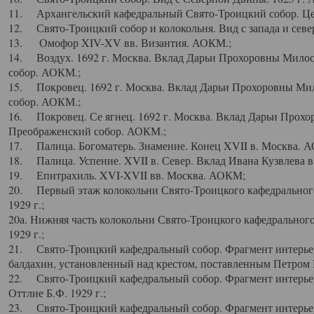
11. Архангельский кафедральный Свято-Троицкий собор. Цен
12. Свято-Троицкий собор и колокольня. Вид с запада и север
13. Омофор XIV-XV вв. Византия. АОКМ.;
14. Воздух. 1692 г. Москва. Вклад Дарьи Прохоровны Мило
собор. АОКМ.;
15. Покровец. 1692 г. Москва. Вклад Дарьи Прохоровны Ми
собор. АОКМ.;
16. Покровец. Се ягнец. 1692 г. Москва. Вклад Дарьи Прох
Преображенский собор. АОКМ.;
17. Палица. Богоматерь. Знамение. Конец XVII в. Москва. 
18. Палица. Успение. XVII в. Север. Вклад Ивана Кузвлева 
19. Епитрахиль. XVI-XVII вв. Москва. АОКМ;
20. Первый этаж колокольни Свято-Троицкого кафедрального
1929 г.;
20а. Нижняя часть колокольни Свято-Троицкого кафедрального
1929 г.;
21. Свято-Троицкий кафедральный собор. Фрагмент интерьер
балдахин, установленный над крестом, поставленным Петром I
22. Свято-Троицкий кафедральный собор. Фрагмент интерьер
Оттлие Б.Ф. 1929 г.;
23. Свято-Троицкий кафедральный собор. Фрагмент интерье