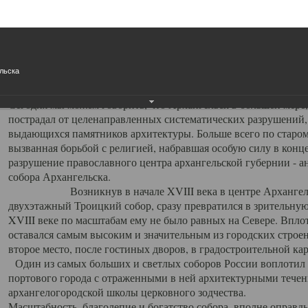
Свято-Троицкий собор
Свято-Троицкий собор Архангельска
льска
23.12.2015
Сегодня мы можем говорить, что Архангельск в большей мере,
пострадал от целенаправленных систематических разрушений,
выдающихся памятников архитектуры. Больше всего по старом
вызванная борьбой с религией, набравшая особую силу в конце
разрушение православного центра архангельской губернии - а
собора Архангельска.
Возникнув в начале XVIII века в центре Архангельск
двухэтажный Троицкий собор, сразу превратился в зрительну
XVIII веке по масштабам ему не было равных на Севере. Впл
оставался самым высоким и значительным из городских строе
второе место, после гостиных дворов, в градостроительной ка
Один из самых больших и светлых соборов России воплотил в
портового города с отраженными в ней архитектурными тече
архангелогородской школы церковного зодчества.
Масштабность, благолепие и богатство собора, вполне оправды