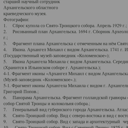
старший научный сотрудник
Архангельского областного
краеведческого музея.
Фотографии:
1. Сброс купола со Свято-Троицкого собора. Апрель 1929 г.;
2. Рисованный план Архангельска. 1694 г. Сборник Археолог
г.;
3. Фрагмент плана Архангельска с отмеченным на нём Свято
4. Икона. Архангел Михаил с видом Архангельска. 1741 г. 
(Государственный музей-заповедник «Коломенское»);
5. Икона Архангела Михаила с видом Архангельска. Середин
(Хранится в Ильинском соборе г. Архангельска.);
4-1. Фрагмент иконы «Архангел Михаил с видом Архангельска
(Музей-заповедник «Коломенское».);
5-1. Фрагмент иконы Архангела Михаила с видом г. Архангель
Григорий Попов.;
6. Панорама Архангельска. Фрагмент голландской гравюры с
собор Святой Троицы и колокольня собора.;
7. Генеральный вид губернского города Архангельска. Атлас 
8. Свято-Троицкий собор. Вид с северо-востока и вид с восто
9. Свято-Троицкий собор. Вид с запада и архитектурный чер
10. Свято-Троицкий собор. Вид с Северной Двины. 1825 г. А