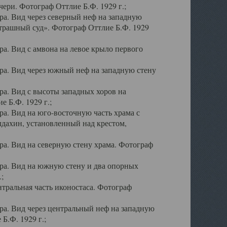
ери. Фотограф Оттлие Б.Ф. 1929 г.;
а. Вид через северный неф на западную
трашный суд». Фотограф Оттлие Б.Ф. 1929
. Вид с амвона на левое крыло первого
а. Вид через южный неф на западную стену
а. Вид с высоты западных хоров на
 Б.Ф. 1929 г.;
а. Вид на юго-восточную часть храма с
дахин, установленный над крестом,
а. Вид на северную стену храма. Фотограф
ра. Вид на южную стену и два опорных
;
тральная часть иконостаса. Фотограф
а. Вид через центральный неф на западную
Б.Ф. 1929 г.;