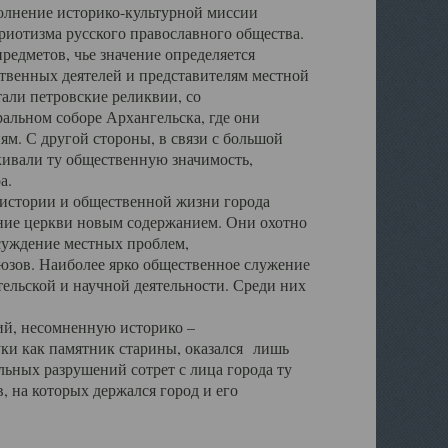
полнение историко-культурной миссии
триотизма русского православного общества.
редметов, чье значение определяется
твенных деятелей и представителям местной
тали петровские реликвии, со
альном соборе Архангельска, где они
м. С другой стороны, в связи с большой
кивали ту общественную значимость,
а.
тории и общественной жизни города
ение церкви новым содержанием. Они охотно
бсуждение местных проблем,
юзов. Наиболее ярко общественное служение
ельской и научной деятельности. Среди них
й, несомненную историко –
ауки как памятник старины, оказался лишь
ьных разрушений сотрет с лица города ту
 на которых держался город и его