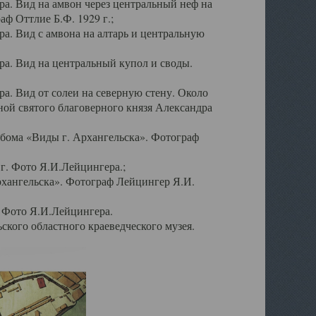
а. Вид на амвон через центральный неф на
аф Оттлие Б.Ф. 1929 г.;
. Вид с амвона на алтарь и центральную
а. Вид на центральный купол и своды.
. Вид от солеи на северную стену. Около
ой святого благоверного князя Александра
бома «Виды г. Архангельска». Фотограф
г. Фото Я.И.Лейцингера.;
рхангельска». Фотограф Лейцингер Я.И.
. Фото Я.И.Лейцингера.
кого областного краеведческого музея.