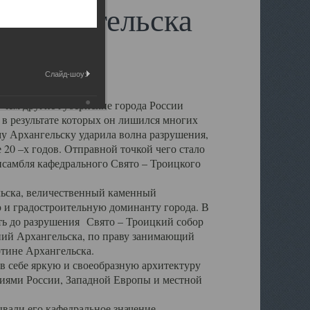
 Архангельска
Слайд-шоу:
 чем другие губернские города России
 в результате которых он лишился многих
у Архангельску ударила волна разрушения,
 20 –х годов. Отправной точкой чего стало
нсамбля кафедрального Свято – Троицкого
а, величественный каменный
ю и градостроительную доминанту города. В
оть до разрушения Свято – Троицкий собор
ний Архангельска, по праву занимающий
ртине Архангельска.
 себе яркую и своеобразную архитектуру
ниями России, Западной Европы и местной
вали его кафедральное значение,