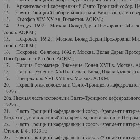
11. Архангельский кафедральный Свято-Троицкий собор. Цен
12. Свято-Троицкий собор и колокольня. Вид с запада и север
13. Омофор XIV-XV вв. Византия. АОКМ.;
14. Воздух. 1692 г. Москва. Вклад Дарьи Прохоровны Мило
собор. АОКМ.;
15. Покровец. 1692 г. Москва. Вклад Дарьи Прохоровны Ми
собор. АОКМ.;
16. Покровец. Се ягнец. 1692 г. Москва. Вклад Дарьи Прох
Преображенский собор. АОКМ.;
17. Палица. Богоматерь. Знамение. Конец XVII в. Москва. 
18. Палица. Успение. XVII в. Север. Вклад Ивана Кузвлева 
19. Епитрахиль. XVI-XVII вв. Москва. АОКМ;
20. Первый этаж колокольни Свято-Троицкого кафедрального
1929 г.;
20а. Нижняя часть колокольни Свято-Троицкого кафедрального
1929 г.;
21. Свято-Троицкий кафедральный собор. Фрагмент интерьер
балдахин, установленный над крестом, поставленным Петром I
22. Свято-Троицкий кафедральный собор. Фрагмент интерьер
Оттлие Б.Ф. 1929 г.;
23. Свято-Троицкий кафедральный собор. Фрагмент интерье