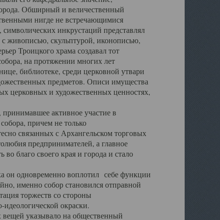
города. Обширный и величественный
ственными нигде не встречающимися
 символических инкрустаций представлял
 с живописью, скульптурой, иконописью,
ьер Троицкого храма создавал тот
обора, на протяжении многих лет
ице, библиотеке, среди церковной утвари
удожественных предметов. Описи имущества
ьных церковных и художественных ценностях,
, принимавшее активное участие в
собора, причем не только
 тесно связанных с Архангельском торговых
толюбия предпринимателей, а главное
во благо своего края и города и стало
 он одновременно воплотил себе функции
айно, именно собор становился отправной
тация торжеств со стороны
-идеологической окраски.
вещей указывало на общественный