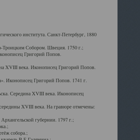
ического института. Санкт-Петербург, 1880
-Троицким Собором. Швеция. 1750 г.;
Иконописец Григорий Попов.
а XVIII века. Иконописец Григорий Попов.
». Иконописец Григорий Попов. 1741 г.
ска. Середина XVIII века. Иконописец
ередины XVIII века. На гравюре отмечены:
Архангельской губернии. 1797 г.;
ка.;
тёж собора.;
кварель В.Е.Галямина.;