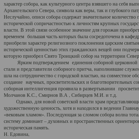
характер собора, как культурного центра взявшего на себя вы
Архангельского Севера, символа как веры, так и глубокого па
Неслучайно, описи собора содержат значительное количество п
исторической сопричастностью к личностям крупных государс
власти. В этой связи особенное значение для горожан приобре
временем большая часть которых была сосредоточена в кафедр
приобрели характер религиозного поклонения царским святыня
исторической ценностью этих гражданских вещей они подчер
которую приобрел Свято Троицкий собор на территории Север
Ярким подтверждением единения соборной церковной ис
стали и представители соборного притча, наполнившие служ
шла на сотрудничество с городской властью, на совместное о
создание научных, просветительских и благотворительных со
соборная интеллигенция проявила в развертывании просветит
Молчанов К.С., Смирнов В.А , Сибирцев М.И. и т.д.
Однако, для новой советской власти храм представляющи
художественную ценность, хотя и находился в ведении Главн
«вековым хламом». Последующая за сломом собора волна тотал
систему доминант – духовных и пространственных ориентиров,
историческая память.
Н. Едовина,