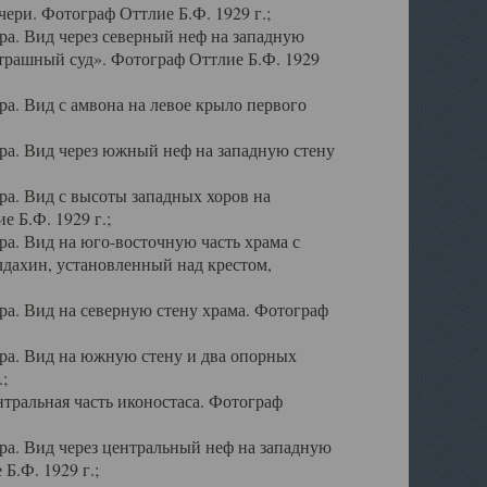
ери. Фотограф Оттлие Б.Ф. 1929 г.;
а. Вид через северный неф на западную
трашный суд». Фотограф Оттлие Б.Ф. 1929
. Вид с амвона на левое крыло первого
а. Вид через южный неф на западную стену
а. Вид с высоты западных хоров на
 Б.Ф. 1929 г.;
а. Вид на юго-восточную часть храма с
дахин, установленный над крестом,
а. Вид на северную стену храма. Фотограф
ра. Вид на южную стену и два опорных
;
тральная часть иконостаса. Фотограф
а. Вид через центральный неф на западную
Б.Ф. 1929 г.;