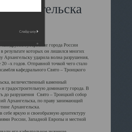
 Архангельска
Слайд-шоу:
 чем другие губернские города России
 в результате которых он лишился многих
у Архангельску ударила волна разрушения,
 20 –х годов. Отправной точкой чего стало
нсамбля кафедрального Свято – Троицкого
а, величественный каменный
ю и градостроительную доминанту города. В
оть до разрушения Свято – Троицкий собор
ний Архангельска, по праву занимающий
ртине Архангельска.
 себе яркую и своеобразную архитектуру
ниями России, Западной Европы и местной
вали его кафедральное значение,