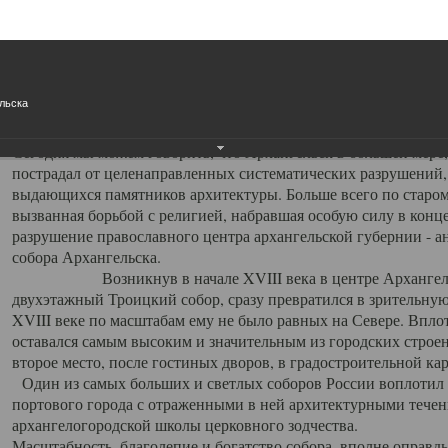
Свято-Троицкий собор
Свято-Троицкий собор Архангельска
льска
23.12.2015
Сегодня мы можем говорить, что Архангельск в большей мере,
пострадал от целенаправленных систематических разрушений,
выдающихся памятников архитектуры. Больше всего по старом
вызванная борьбой с религией, набравшая особую силу в конце
разрушение православного центра архангельской губернии - а
собора Архангельска.
Возникнув в начале XVIII века в центре Архангельск
двухэтажный Троицкий собор, сразу превратился в зрительну
XVIII веке по масштабам ему не было равных на Севере. Впл
оставался самым высоким и значительным из городских строе
второе место, после гостиных дворов, в градостроительной ка
Один из самых больших и светлых соборов России воплотил в
портового города с отраженными в ней архитектурными тече
архангелогородской школы церковного зодчества.
Масштабность, благолепие и богатство собора, вполне оправды