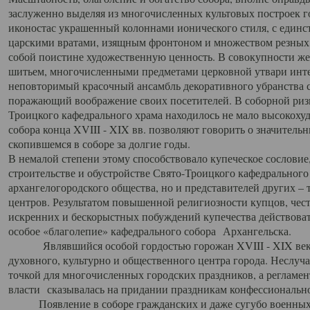
заслуженно выделяя из многочисленных культовых построек 
иконостас украшенный колоннами ионического стиля, с един
царскими вратами, изящным фронтоном и множеством резных,
собой поистине художественную ценность. В совокупности же
шитьем, многочисленными предметами церковной утвари интер
неповторимый красочный ансамбль декоративного убранства с
поражающий воображение своих посетителей. В соборной ризн
Троицкого кафедрального храма находилось не мало высокох
собора конца XVIII - XIX вв. позволяют говорить о значител
скопившемся в соборе за долгие годы.
В немалой степени этому способствовало купеческое сословие
строительстве и обустройстве Свято-Троицкого кафедрального 
архангелогородского общества, но и представителей других –
центров. Результатом повышенной религиозности купцов, чес
искренних и бескорыстных побуждений купечества действовать 
особое «благолепие» кафедрального собора Архангельска.
Являвшийся особой гордостью горожан XVIII - XIX века
духовного, культурно и общественного центра города. Неслуч
точкой для многочисленных городских праздников, а регламен
власти сказывалась на придании праздникам конфессионально
Появление в соборе гражданских и даже сугубо военных 