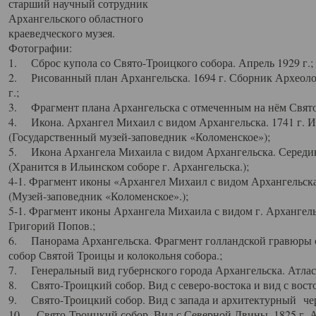
старший научный сотрудник
Архангельского областного
краеведческого музея.
Фотографии:
1. Сброс купола со Свято-Троицкого собора. Апрель 1929 г.;
2. Рисованный план Архангельска. 1694 г. Сборник Археолог
г.;
3. Фрагмент плана Архангельска с отмеченным на нём Свято
4. Икона. Архангел Михаил с видом Архангельска. 1741 г. 
(Государственный музей-заповедник «Коломенское»);
5. Икона Архангела Михаила с видом Архангельска. Середин
(Хранится в Ильинском соборе г. Архангельска.);
4-1. Фрагмент иконы «Архангел Михаил с видом Архангельска
(Музей-заповедник «Коломенское».);
5-1. Фрагмент иконы Архангела Михаила с видом г. Архангель
Григорий Попов.;
6. Панорама Архангельска. Фрагмент голландской гравюры с
собор Святой Троицы и колокольня собора.;
7. Генеральный вид губернского города Архангельска. Атлас 
8. Свято-Троицкий собор. Вид с северо-востока и вид с восто
9. Свято-Троицкий собор. Вид с запада и архитектурный чер
10. Свято-Троицкий собор. Вид с Северной Двины. 1825 г. А