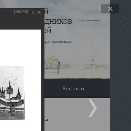
льный музей
слайдер
в и исповедников
рхангельской
влению митрополита Архангельского
горского Даниила
Вопрос-ответ
Контакты
ицкий собор Архангельска