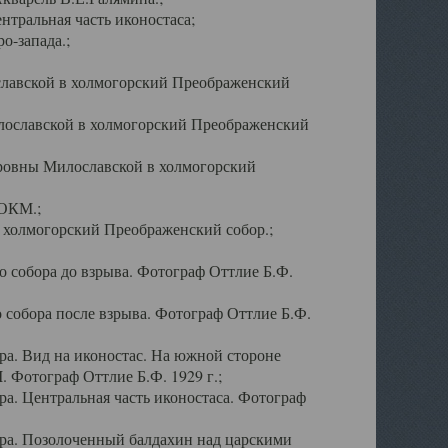
тральная часть иконостаса;
о-запада.;
славской в холмогорский Преображенский
лославской в холмогорский Преображенский
оровны Милославской в холмогорский
АОКМ.;
в холмогорский Преображенский собор.;
 собора до взрыва. Фотограф Оттлие Б.Ф.
 собора после взрыва. Фотограф Оттлие Б.Ф.
а. Вид на иконостас. На южной стороне
. Фотограф Оттлие Б.Ф. 1929 г.;
а. Центральная часть иконостаса. Фотограф
ра. Позолоченный балдахин над царскими