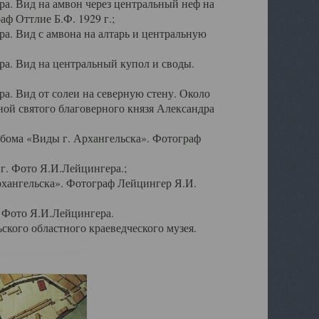
а. Вид на амвон через центральный неф на
аф Оттлие Б.Ф. 1929 г.;
. Вид с амвона на алтарь и центральную
а. Вид на центральный купол и своды.
. Вид от солеи на северную стену. Около
ой святого благоверного князя Александра
бома «Виды г. Архангельска». Фотограф
г. Фото Я.И.Лейцингера.;
рхангельска». Фотограф Лейцингер Я.И.
. Фото Я.И.Лейцингера.
кого областного краеведческого музея.