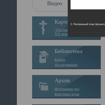
Видео
Картотека
2. Рисованный план Арханге
“Пострадавшие за веру в
XX веке на Севере”
Библиотека
Книги
Исследования
Архив
Фотокопии дел
Крестные ходы