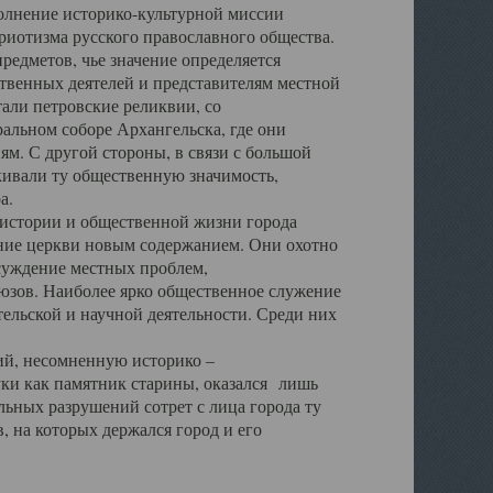
полнение историко-культурной миссии
триотизма русского православного общества.
редметов, чье значение определяется
твенных деятелей и представителям местной
тали петровские реликвии, со
альном соборе Архангельска, где они
м. С другой стороны, в связи с большой
кивали ту общественную значимость,
а.
тории и общественной жизни города
ение церкви новым содержанием. Они охотно
бсуждение местных проблем,
юзов. Наиболее ярко общественное служение
ельской и научной деятельности. Среди них
й, несомненную историко –
ауки как памятник старины, оказался лишь
ьных разрушений сотрет с лица города ту
 на которых держался город и его