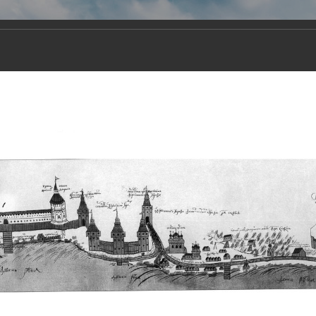
Виртуа
Новомученико
Земли А
Сайт создан по благосло
и Холмо
Наследники
Галерея
Главная
Галерея
Храмы-мученики Архангельска
Свято-Тро