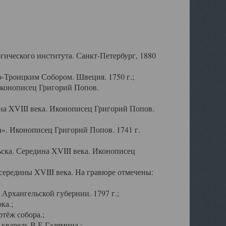
ического института. Санкт-Петербург, 1880
-Троицким Собором. Швеция. 1750 г.;
Иконописец Григорий Попов.
а XVIII века. Иконописец Григорий Попов.
». Иконописец Григорий Попов. 1741 г.
ска. Середина XVIII века. Иконописец
ередины XVIII века. На гравюре отмечены:
Архангельской губернии. 1797 г.;
ка.;
тёж собора.;
кварель В.Е.Галямина.;