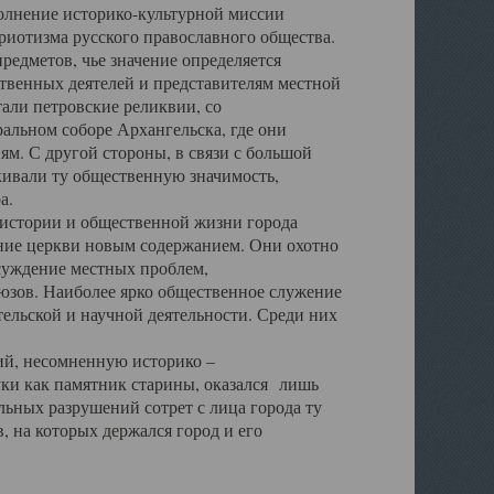
полнение историко-культурной миссии
триотизма русского православного общества.
редметов, чье значение определяется
твенных деятелей и представителям местной
тали петровские реликвии, со
альном соборе Архангельска, где они
м. С другой стороны, в связи с большой
кивали ту общественную значимость,
а.
тории и общественной жизни города
ение церкви новым содержанием. Они охотно
бсуждение местных проблем,
юзов. Наиболее ярко общественное служение
ельской и научной деятельности. Среди них
й, несомненную историко –
ауки как памятник старины, оказался лишь
ьных разрушений сотрет с лица города ту
 на которых держался город и его