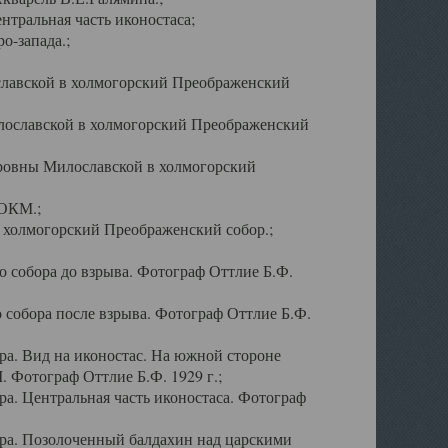
тральная часть иконостаса;
о-запада.;
славской в холмогорский Преображенский
лославской в холмогорский Преображенский
оровны Милославской в холмогорский
АОКМ.;
в холмогорский Преображенский собор.;
 собора до взрыва. Фотограф Оттлие Б.Ф.
 собора после взрыва. Фотограф Оттлие Б.Ф.
а. Вид на иконостас. На южной стороне
. Фотограф Оттлие Б.Ф. 1929 г.;
а. Центральная часть иконостаса. Фотограф
ра. Позолоченный балдахин над царскими