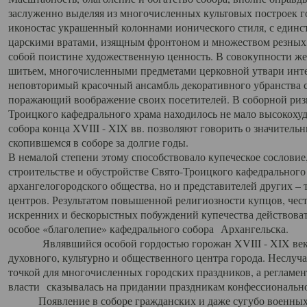
заслуженно выделяя из многочисленных культовых построек 
иконостас украшенный колоннами ионического стиля, с един
царскими вратами, изящным фронтоном и множеством резных,
собой поистине художественную ценность. В совокупности же
шитьем, многочисленными предметами церковной утвари интер
неповторимый красочный ансамбль декоративного убранства с
поражающий воображение своих посетителей. В соборной ризн
Троицкого кафедрального храма находилось не мало высокох
собора конца XVIII - XIX вв. позволяют говорить о значител
скопившемся в соборе за долгие годы.
В немалой степени этому способствовало купеческое сословие
строительстве и обустройстве Свято-Троицкого кафедрального 
архангелогородского общества, но и представителей других –
центров. Результатом повышенной религиозности купцов, чес
искренних и бескорыстных побуждений купечества действовать 
особое «благолепие» кафедрального собора Архангельска.
Являвшийся особой гордостью горожан XVIII - XIX века
духовного, культурно и общественного центра города. Неслуч
точкой для многочисленных городских праздников, а регламен
власти сказывалась на придании праздникам конфессионально
Появление в соборе гражданских и даже сугубо военных 