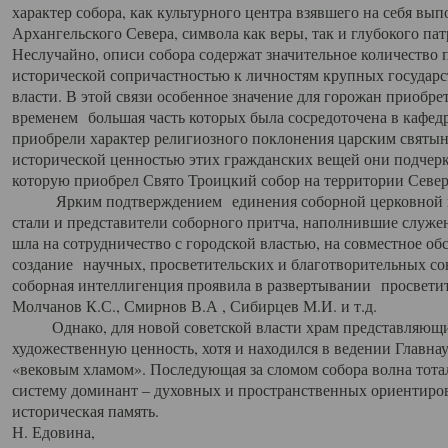
характер собора, как культурного центра взявшего на себя вы
Архангельского Севера, символа как веры, так и глубокого па
Неслучайно, описи собора содержат значительное количество п
исторической сопричастностью к личностям крупных государс
власти. В этой связи особенное значение для горожан приобре
временем большая часть которых была сосредоточена в кафедр
приобрели характер религиозного поклонения царским святыня
исторической ценностью этих гражданских вещей они подчер
которую приобрел Свято Троицкий собор на территории Север
Ярким подтверждением единения соборной церковной ис
стали и представители соборного притча, наполнившие служ
шла на сотрудничество с городской властью, на совместное о
создание научных, просветительских и благотворительных со
соборная интеллигенция проявила в развертывании просветит
Молчанов К.С., Смирнов В.А , Сибирцев М.И. и т.д.
Однако, для новой советской власти храм представляющи
художественную ценность, хотя и находился в ведении Главн
«вековым хламом». Последующая за сломом собора волна тотал
систему доминант – духовных и пространственных ориентиров,
историческая память.
Н. Едовина,