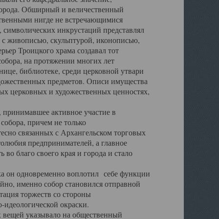
города. Обширный и величественный
ственными нигде не встречающимися
 символических инкрустаций представлял
 с живописью, скульптурой, иконописью,
ьер Троицкого храма создавал тот
обора, на протяжении многих лет
ице, библиотеке, среди церковной утвари
удожественных предметов. Описи имущества
ьных церковных и художественных ценностях,
, принимавшее активное участие в
собора, причем не только
 тесно связанных с Архангельском торговых
толюбия предпринимателей, а главное
во благо своего края и города и стало
 он одновременно воплотил себе функции
айно, именно собор становился отправной
тация торжеств со стороны
-идеологической окраски.
вещей указывало на общественный