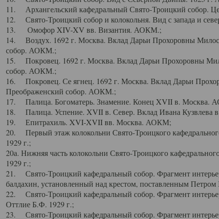
11. Архангельский кафедральный Свято-Троицкий собор. Цен
12. Свято-Троицкий собор и колокольня. Вид с запада и север
13. Омофор XIV-XV вв. Византия. АОКМ.;
14. Воздух. 1692 г. Москва. Вклад Дарьи Прохоровны Мило
собор. АОКМ.;
15. Покровец. 1692 г. Москва. Вклад Дарьи Прохоровны Ми
собор. АОКМ.;
16. Покровец. Се ягнец. 1692 г. Москва. Вклад Дарьи Прох
Преображенский собор. АОКМ.;
17. Палица. Богоматерь. Знамение. Конец XVII в. Москва. 
18. Палица. Успение. XVII в. Север. Вклад Ивана Кузвлева 
19. Епитрахиль. XVI-XVII вв. Москва. АОКМ;
20. Первый этаж колокольни Свято-Троицкого кафедрального
1929 г.;
20а. Нижняя часть колокольни Свято-Троицкого кафедрального
1929 г.;
21. Свято-Троицкий кафедральный собор. Фрагмент интерьер
балдахин, установленный над крестом, поставленным Петром I
22. Свято-Троицкий кафедральный собор. Фрагмент интерьер
Оттлие Б.Ф. 1929 г.;
23. Свято-Троицкий кафедральный собор. Фрагмент интерье