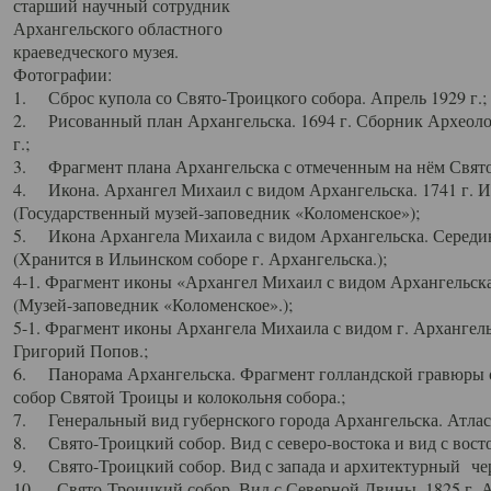
старший научный сотрудник
Архангельского областного
краеведческого музея.
Фотографии:
1. Сброс купола со Свято-Троицкого собора. Апрель 1929 г.;
2. Рисованный план Архангельска. 1694 г. Сборник Археолог
г.;
3. Фрагмент плана Архангельска с отмеченным на нём Свято
4. Икона. Архангел Михаил с видом Архангельска. 1741 г. 
(Государственный музей-заповедник «Коломенское»);
5. Икона Архангела Михаила с видом Архангельска. Середин
(Хранится в Ильинском соборе г. Архангельска.);
4-1. Фрагмент иконы «Архангел Михаил с видом Архангельска
(Музей-заповедник «Коломенское».);
5-1. Фрагмент иконы Архангела Михаила с видом г. Архангель
Григорий Попов.;
6. Панорама Архангельска. Фрагмент голландской гравюры с
собор Святой Троицы и колокольня собора.;
7. Генеральный вид губернского города Архангельска. Атлас 
8. Свято-Троицкий собор. Вид с северо-востока и вид с восто
9. Свято-Троицкий собор. Вид с запада и архитектурный чер
10. Свято-Троицкий собор. Вид с Северной Двины. 1825 г. А