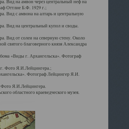
а. Вид на амвон через центральный неф на
аф Оттлие Б.Ф. 1929 г.;
. Вид с амвона на алтарь и центральную
а. Вид на центральный купол и своды.
. Вид от солеи на северную стену. Около
ой святого благоверного князя Александра
бома «Виды г. Архангельска». Фотограф
г. Фото Я.И.Лейцингера.;
рхангельска». Фотограф Лейцингер Я.И.
. Фото Я.И.Лейцингера.
кого областного краеведческого музея.