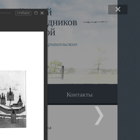
льный музей
слайдер
в и исповедников
рхангельской
влению митрополита Архангельского
горского Даниила
Вопрос-ответ
Контакты
ицкий собор Архангельска