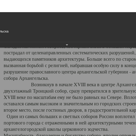
Свято-Троицкий собор
Свято-Троицкий собор Архангельска
льска
23.12.2015
Сегодня мы можем говорить, что Архангельск в большей мере,
пострадал от целенаправленных систематических разрушений,
выдающихся памятников архитектуры. Больше всего по старом
вызванная борьбой с религией, набравшая особую силу в конце
разрушение православного центра архангельской губернии - а
собора Архангельска.
Возникнув в начале XVIII века в центре Архангельск
двухэтажный Троицкий собор, сразу превратился в зрительну
XVIII веке по масштабам ему не было равных на Севере. Впл
оставался самым высоким и значительным из городских строе
второе место, после гостиных дворов, в градостроительной ка
Один из самых больших и светлых соборов России воплотил в
портового города с отраженными в ней архитектурными тече
архангелогородской школы церковного зодчества.
Масштабность, благолепие и богатство собора, вполне оправды