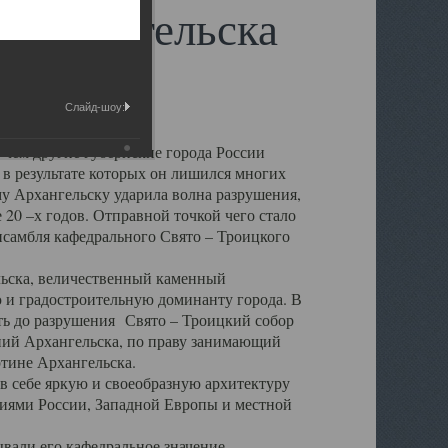
 Архангельска
Слайд-шоу:
 чем другие губернские города России
 в результате которых он лишился многих
у Архангельску ударила волна разрушения,
 20 –х годов. Отправной точкой чего стало
нсамбля кафедрального Свято – Троицкого
а, величественный каменный
ю и градостроительную доминанту города. В
оть до разрушения Свято – Троицкий собор
ний Архангельска, по праву занимающий
ртине Архангельска.
 себе яркую и своеобразную архитектуру
ниями России, Западной Европы и местной
вали его кафедральное значение,