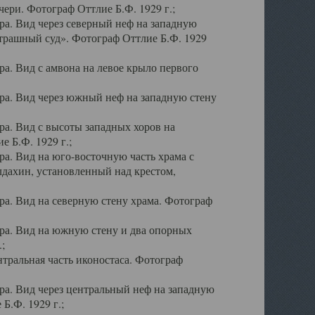
ери. Фотограф Оттлие Б.Ф. 1929 г.;
а. Вид через северный неф на западную
трашный суд». Фотограф Оттлие Б.Ф. 1929
. Вид с амвона на левое крыло первого
а. Вид через южный неф на западную стену
а. Вид с высоты западных хоров на
 Б.Ф. 1929 г.;
а. Вид на юго-восточную часть храма с
дахин, установленный над крестом,
а. Вид на северную стену храма. Фотограф
ра. Вид на южную стену и два опорных
;
тральная часть иконостаса. Фотограф
а. Вид через центральный неф на западную
Б.Ф. 1929 г.;