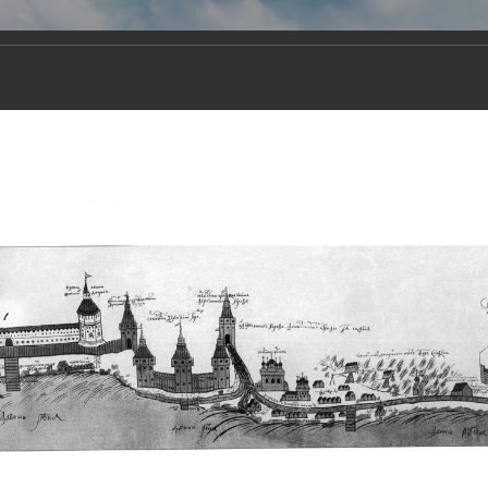
Виртуа
Новомученико
Земли А
Сайт создан по благосло
и Холмо
Наследники
Галерея
Главная
Галерея
Храмы-мученики Архангельска
Свято-Тро