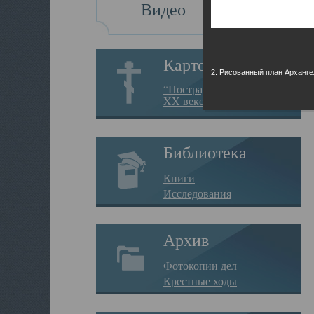
Видео
Картотека
2. Рисованный план Арханге
“Пострадавшие за веру в
XX веке на Севере”
Библиотека
Книги
Исследования
Архив
Фотокопии дел
Крестные ходы