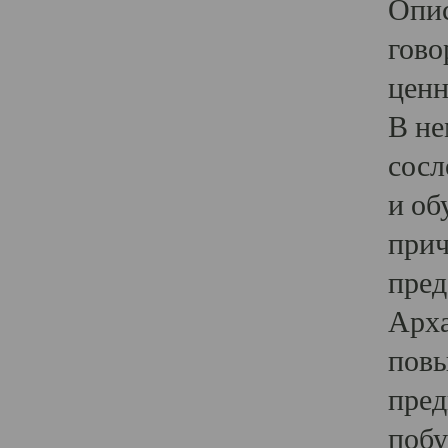
Опис
гово
ценн
В не
сосл
и об
прич
пред
Арха
повы
пред
побу