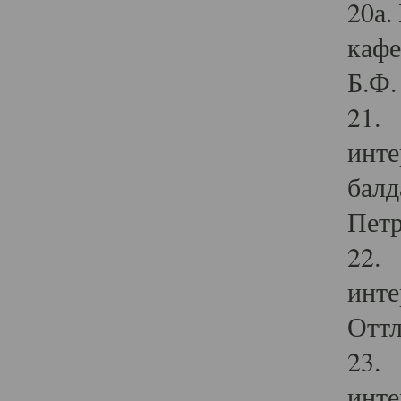
20а.
кафе
Б.Ф. 
21. 
инте
балд
Петр
22. 
инте
Оттл
23. 
инте