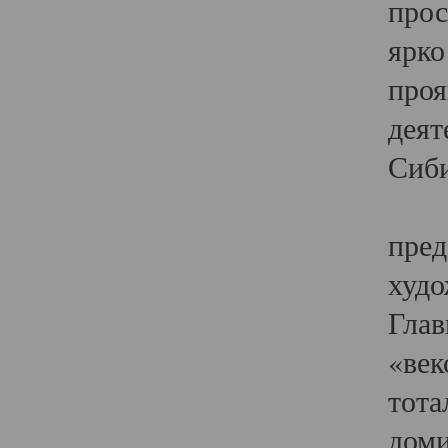
прос
ярко
проя
деят
Сиби
Одн
пред
худо
Глав
«век
тота
доми