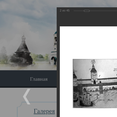
2
из
45
Главная
Экскурсия
Главная
Галерея