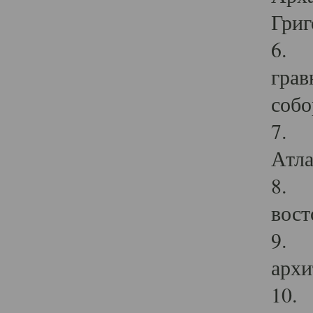
Григ
6. П
грав
собо
7. Г
Атла
8. С
вост
9. С
архи
10. 