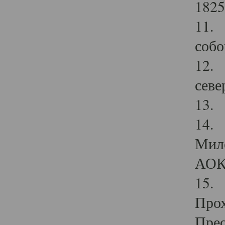
1825
11.
собо
12. 
севе
13.
14. 
Мило
АОК
15. 
Прох
Прео