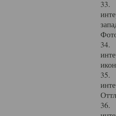
33. 
инте
запа
Фото
34. 
инте
икон
35. 
инте
Оттл
36. 
инте