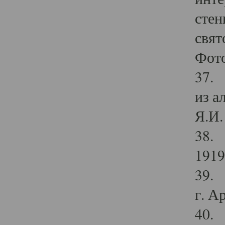
стен
свят
Фото
37. 
из а
Я.И. 
38. 
1919
39. 
г. А
40. 