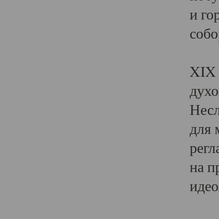
и го
собо
Явл
XIX 
духо
Несл
для 
регл
на п
идео
Поя