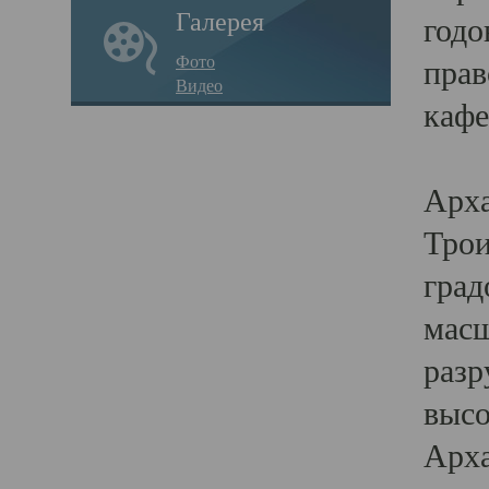
Галерея
годо
Фото
прав
Видео
кафе
Воз
Арха
Трои
град
масш
разр
высо
Арха