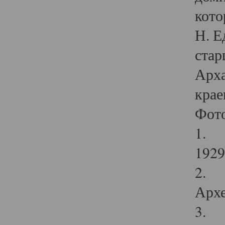
кото
Н. Е
стар
Арха
крае
Фот
1. С
1929 
2. Р
Архе
3. Ф