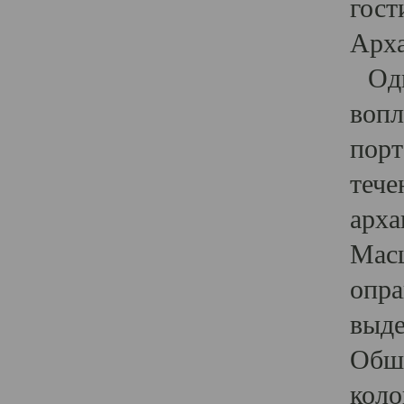
гост
Арха
Один
вопл
порт
тече
арха
Масш
опра
выде
Обши
коло