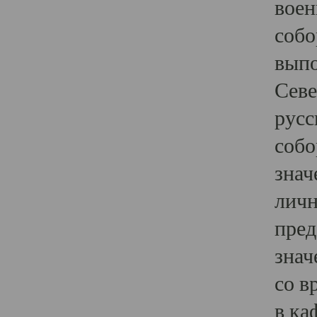
воен
собо
выпо
Севе
русс
собо
знач
личн
пред
знач
со в
в ка