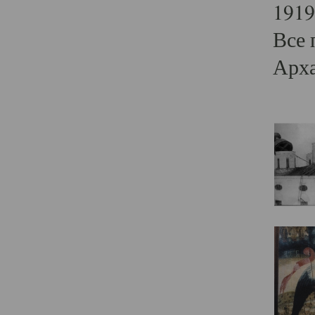
1919
Все 
Арха