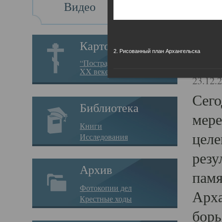
Видео
Св
Картотека
2. Рисованный план Архангельска
Свя
“Пострадавшие за веру в
XX веке на Севере”
23.12.
Сего
Библиотека
мере
Книги
целе
Исследования
резу
Архив
памя
Фотокопии дел
Арха
Крестные ходы
борь