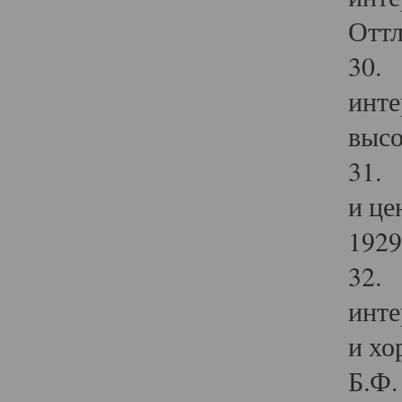
Оттл
30. 
инте
высо
31. 
и це
1929 
32. 
инте
и хо
Б.Ф. 