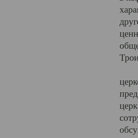
хара
друг
ценн
обще
Трои
Ярк
церк
пред
церк
сотр
обсу