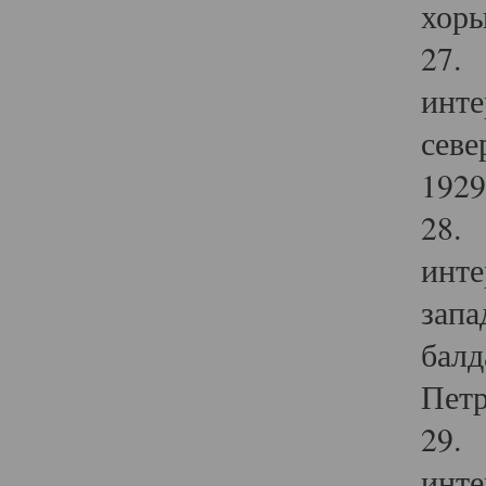
хоры
27. 
инте
севе
1929 
28. 
инте
запа
балд
Петр
29. 
инте