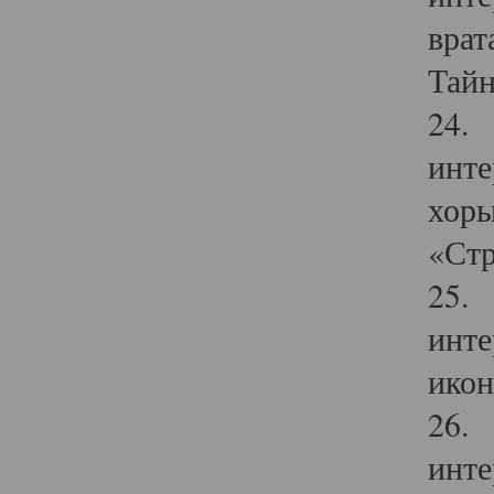
врат
Тайн
24. 
инте
хоры
«Стр
25. 
инте
икон
26. 
инте