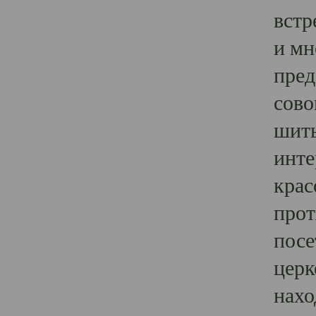
встр
и мн
пред
сово
шить
инте
крас
прот
посе
церк
нахо