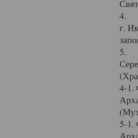
Свят
4. И
г. И
запо
5. И
Сере
(Хра
4-1.
Арха
(Муз
5-1.
Арха