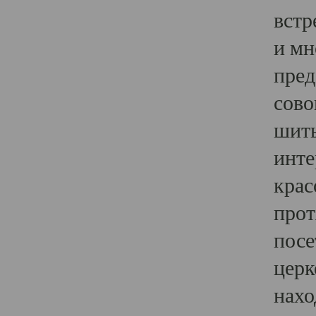
встр
и мн
пред
сово
шить
инте
крас
прот
посе
церк
нахо