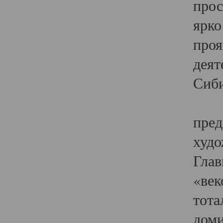
прос
ярко
проя
деят
Сиби
Одн
пред
худо
Глав
«век
тота
доми