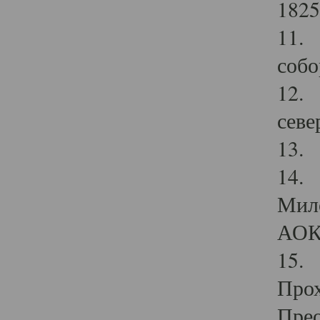
1825
11.
собо
12. 
севе
13.
14. 
Мило
АОК
15. 
Прох
Прео