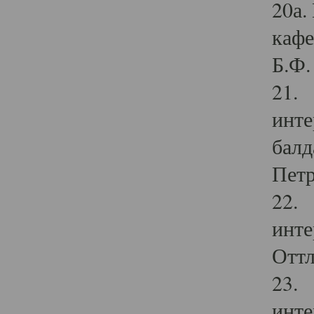
20а.
кафе
Б.Ф. 
21. 
инте
балд
Петр
22. 
инте
Оттл
23. 
инте