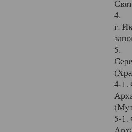
Свят
4. И
г. И
запо
5. И
Сере
(Хра
4-1.
Арха
(Муз
5-1.
Арха