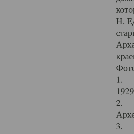
кото
Н. Е
стар
Арха
крае
Фот
1. С
1929 
2. Р
Архе
3. Ф