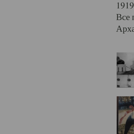
1919
Все 
Арха