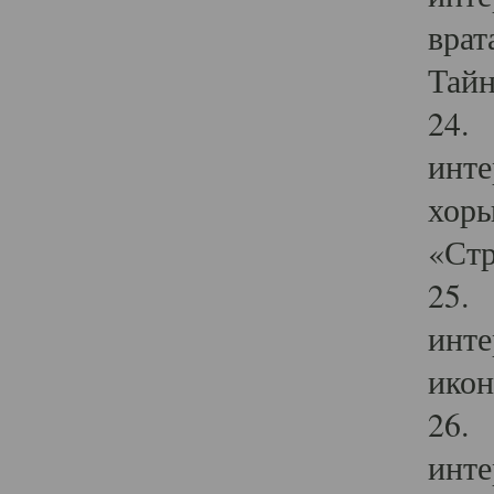
врат
Тайн
24. 
инте
хоры
«Стр
25. 
инте
икон
26. 
инте