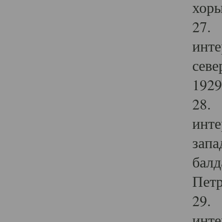
хоры
27. 
инте
севе
1929 
28. 
инте
запа
балд
Петр
29. 
инте