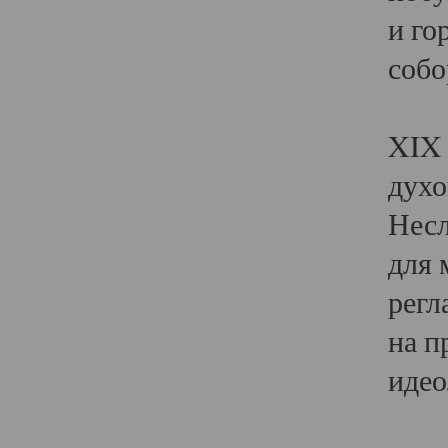
и го
собо
Явл
XIX 
духо
Несл
для 
регл
на п
идео
Поя