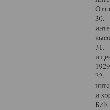
Оттл
30. 
инте
высо
31. 
и це
1929 
32. 
инте
и хо
Б.Ф. 