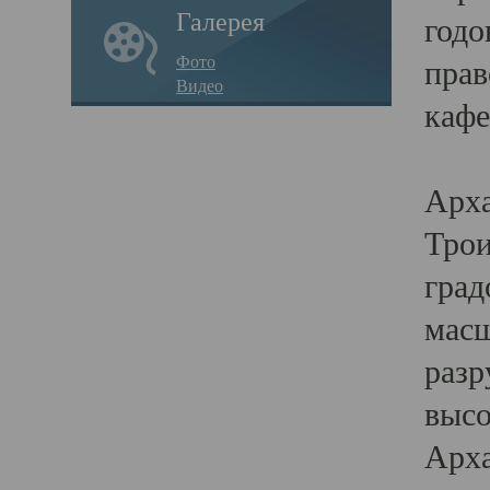
Галерея
годо
Фото
прав
Видео
кафе
Воз
Арха
Трои
град
масш
разр
высо
Арха