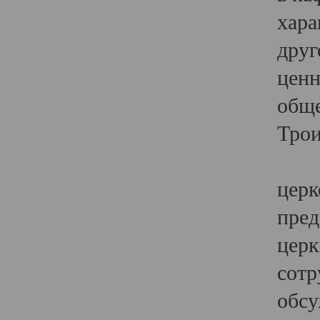
хара
друг
ценн
обще
Трои
Ярк
церк
пред
церк
сотр
обсу