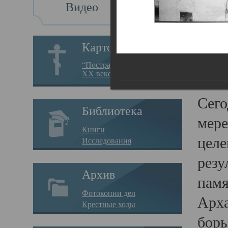
Видео
Св
Картотека
Свя
“Пострадавшие за веру в
XX веке на Севере”
23.12.
Сего
Библиотека
мере
Книги
целе
Исследования
резу
Архив
памя
Фотокопии дел
Арха
Крестные ходы
борь