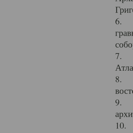
Григ
6. П
грав
собо
7. Г
Атла
8. С
вост
9. С
архи
10. 