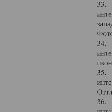
33. 
инте
запа
Фото
34. 
инте
икон
35. 
инте
Оттл
36. 
инте