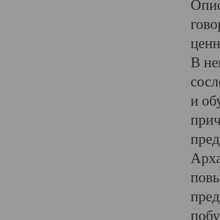
Опис
гово
ценн
В не
сосл
и об
прич
пред
Арха
повы
пред
побу