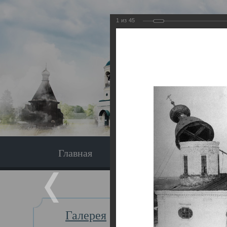
1
из
45
Главная
Экскурсия
Главная
Галерея