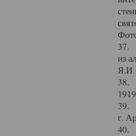
стен
свят
Фото
37. 
из а
Я.И. 
38. 
1919
39. 
г. А
40. 