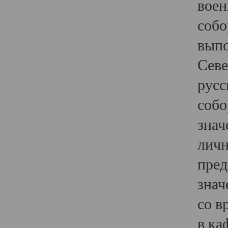
воен
собо
выпо
Севе
русс
собо
знач
личн
пред
знач
со в
в ка