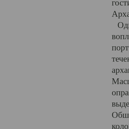
гост
Арха
Один
вопл
порт
тече
арха
Масш
опра
выде
Обши
коло