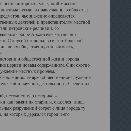
полнение историко-культурной миссии
триотизма русского православного общества.
редметов, чье значение определяется
твенных деятелей и представителям местной
тали петровские реликвии, со
альном соборе Архангельска, где они
м. С другой стороны, в связи с большой
кивали ту общественную значимость,
а.
тории и общественной жизни города
ение церкви новым содержанием. Они охотно
бсуждение местных проблем,
юзов. Наиболее ярко общественное служение
ельской и научной деятельности. Среди них
й, несомненную историко –
ауки как памятник старины, оказался лишь
ьных разрушений сотрет с лица города ту
 на которых держался город и его