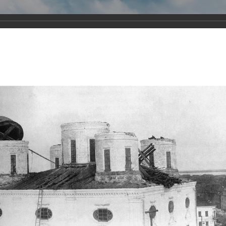
Виртуа
Новомученико
Земли А
Сайт создан по благосло
и Холмо
Наследники
Галерея
Главная
Галерея
Храмы-мученики Архангельска
Свято-Тро