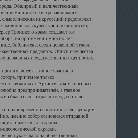
города. Обширный и величественный
ственными нигде не встречающимися
 символических инкрустаций представлял
 с живописью, скульптурой, иконописью,
ьер Троицкого храма создавал тот
обора, на протяжении многих лет
ице, библиотеке, среди церковной утвари
удожественных предметов. Описи имущества
ьных церковных и художественных ценностях,
, принимавшее активное участие в
собора, причем не только
 тесно связанных с Архангельском торговых
толюбия предпринимателей, а главное
во благо своего края и города и стало
 он одновременно воплотил себе функции
айно, именно собор становился отправной
тация торжеств со стороны
-идеологической окраски.
вещей указывало на общественный