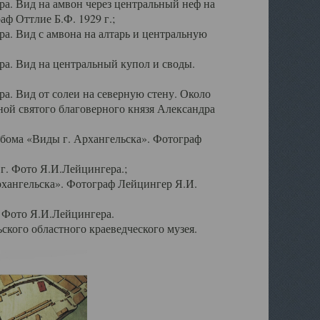
а. Вид на амвон через центральный неф на
аф Оттлие Б.Ф. 1929 г.;
. Вид с амвона на алтарь и центральную
а. Вид на центральный купол и своды.
. Вид от солеи на северную стену. Около
ой святого благоверного князя Александра
бома «Виды г. Архангельска». Фотограф
г. Фото Я.И.Лейцингера.;
рхангельска». Фотограф Лейцингер Я.И.
. Фото Я.И.Лейцингера.
кого областного краеведческого музея.