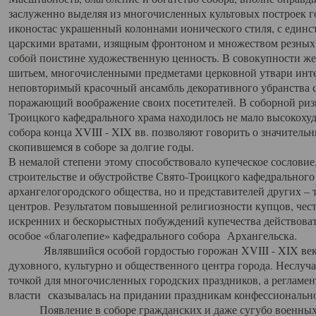
заслуженно выделяя из многочисленных культовых построек 
иконостас украшенный колоннами ионического стиля, с един
царскими вратами, изящным фронтоном и множеством резных,
собой поистине художественную ценность. В совокупности же
шитьем, многочисленными предметами церковной утвари интер
неповторимый красочный ансамбль декоративного убранства с
поражающий воображение своих посетителей. В соборной ризн
Троицкого кафедрального храма находилось не мало высокох
собора конца XVIII - XIX вв. позволяют говорить о значител
скопившемся в соборе за долгие годы.
В немалой степени этому способствовало купеческое сословие
строительстве и обустройстве Свято-Троицкого кафедрального 
архангелогородского общества, но и представителей других –
центров. Результатом повышенной религиозности купцов, чес
искренних и бескорыстных побуждений купечества действовать 
особое «благолепие» кафедрального собора Архангельска.
Являвшийся особой гордостью горожан XVIII - XIX века
духовного, культурно и общественного центра города. Неслуч
точкой для многочисленных городских праздников, а регламен
власти сказывалась на придании праздникам конфессионально
Появление в соборе гражданских и даже сугубо военных 