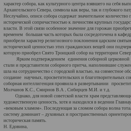
характер собора, как культурного центра взявшего на себя вы
Архангельского Севера, символа как веры, так и глубокого па
Неслучайно, описи собора содержат значительное количество п
исторической сопричастностью к личностям крупных государс
власти. В этой связи особенное значение для горожан приобре
временем большая часть которых была сосредоточена в кафедр
приобрели характер религиозного поклонения царским святыня
исторической ценностью этих гражданских вещей они подчер
которую приобрел Свято Троицкий собор на территории Север
Ярким подтверждением единения соборной церковной ис
стали и представители соборного притча, наполнившие служ
шла на сотрудничество с городской властью, на совместное о
создание научных, просветительских и благотворительных со
соборная интеллигенция проявила в развертывании просветит
Молчанов К.С., Смирнов В.А , Сибирцев М.И. и т.д.
Однако, для новой советской власти храм представляющи
художественную ценность, хотя и находился в ведении Главн
«вековым хламом». Последующая за сломом собора волна тотал
систему доминант – духовных и пространственных ориентиров,
историческая память.
Н. Едовина,