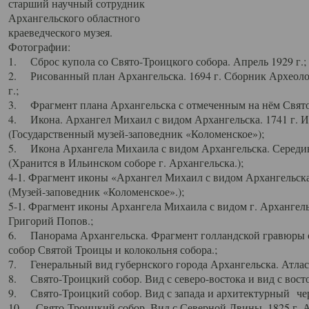
старший научный сотрудник
Архангельского областного
краеведческого музея.
Фотографии:
1. Сброс купола со Свято-Троицкого собора. Апрель 1929 г.;
2. Рисованный план Архангельска. 1694 г. Сборник Археолог
г.;
3. Фрагмент плана Архангельска с отмеченным на нём Свято
4. Икона. Архангел Михаил с видом Архангельска. 1741 г. 
(Государственный музей-заповедник «Коломенское»);
5. Икона Архангела Михаила с видом Архангельска. Середин
(Хранится в Ильинском соборе г. Архангельска.);
4-1. Фрагмент иконы «Архангел Михаил с видом Архангельска
(Музей-заповедник «Коломенское».);
5-1. Фрагмент иконы Архангела Михаила с видом г. Архангель
Григорий Попов.;
6. Панорама Архангельска. Фрагмент голландской гравюры с
собор Святой Троицы и колокольня собора.;
7. Генеральный вид губернского города Архангельска. Атлас 
8. Свято-Троицкий собор. Вид с северо-востока и вид с восто
9. Свято-Троицкий собор. Вид с запада и архитектурный чер
10. Свято-Троицкий собор. Вид с Северной Двины. 1825 г. А