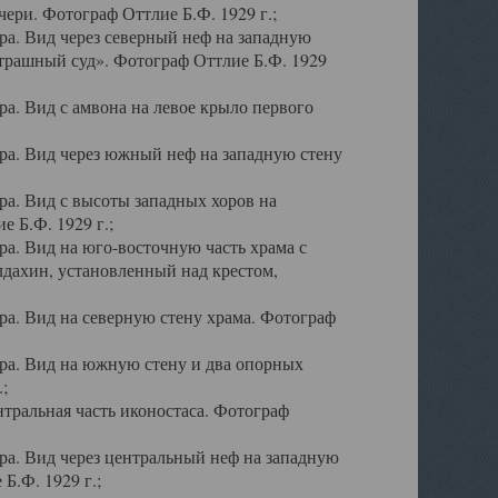
ери. Фотограф Оттлие Б.Ф. 1929 г.;
а. Вид через северный неф на западную
трашный суд». Фотограф Оттлие Б.Ф. 1929
. Вид с амвона на левое крыло первого
а. Вид через южный неф на западную стену
а. Вид с высоты западных хоров на
 Б.Ф. 1929 г.;
а. Вид на юго-восточную часть храма с
дахин, установленный над крестом,
а. Вид на северную стену храма. Фотограф
ра. Вид на южную стену и два опорных
;
тральная часть иконостаса. Фотограф
а. Вид через центральный неф на западную
Б.Ф. 1929 г.;