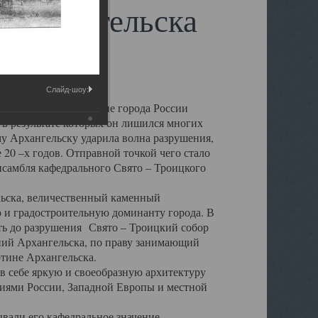
 Архангельска
Слайд-шоу:
 чем другие губернские города России
 в результате которых он лишился многих
у Архангельску ударила волна разрушения,
 20 –х годов. Отправной точкой чего стало
нсамбля кафедрального Свято – Троицкого
а, величественный каменный
ю и градостроительную доминанту города. В
оть до разрушения Свято – Троицкий собор
ний Архангельска, по праву занимающий
ртине Архангельска.
 себе яркую и своеобразную архитектуру
ниями России, Западной Европы и местной
вали его кафедральное значение,