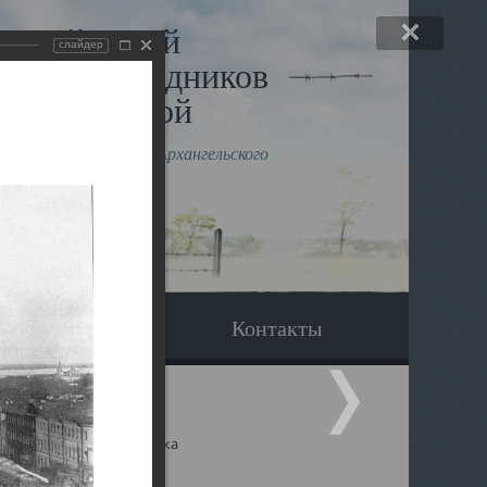
льный музей
слайдер
в и исповедников
рхангельской
влению митрополита Архангельского
горского Даниила
Вопрос-ответ
Контакты
ицкий собор Архангельска