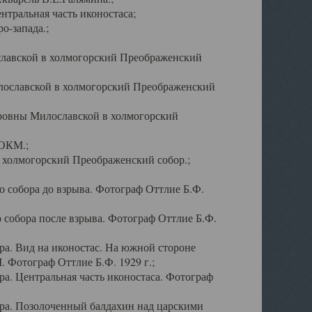
тральная часть иконостаса;
о-запада.;
славской в холмогорский Преображенский
лославской в холмогорский Преображенский
оровны Милославской в холмогорский
АОКМ.;
в холмогорский Преображенский собор.;
 собора до взрыва. Фотограф Оттлие Б.Ф.
 собора после взрыва. Фотограф Оттлие Б.Ф.
а. Вид на иконостас. На южной стороне
. Фотограф Оттлие Б.Ф. 1929 г.;
а. Центральная часть иконостаса. Фотограф
ра. Позолоченный балдахин над царскими