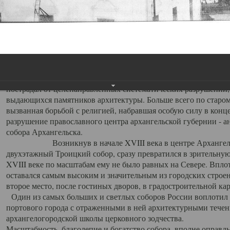
Свято-Троицкий собор
Свято-Троицкий собор Архангельска
23.12.2015
Сегодня мы можем говорить, что Архангельск в большей мере,
пострадал от целенаправленных систематических разрушений,
выдающихся памятников архитектуры. Больше всего по старом
вызванная борьбой с религией, набравшая особую силу в конце
разрушение православного центра архангельской губернии - а
собора Архангельска.
Возникнув в начале XVIII века в центре Архангельск
двухэтажный Троицкий собор, сразу превратился в зрительну
XVIII веке по масштабам ему не было равных на Севере. Впл
оставался самым высоким и значительным из городских строе
второе место, после гостиных дворов, в градостроительной ка
Один из самых больших и светлых соборов России воплотил в
портового города с отраженными в ней архитектурными тече
архангелогородской школы церковного зодчества.
Масштабность, благолепие и богатство собора, вполне оправды