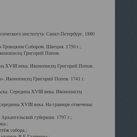
ического института. Санкт-Петербург, 1880
-Троицким Собором. Швеция. 1750 г.;
Иконописец Григорий Попов.
а XVIII века. Иконописец Григорий Попов.
». Иконописец Григорий Попов. 1741 г.
ска. Середина XVIII века. Иконописец
ередины XVIII века. На гравюре отмечены:
Архангельской губернии. 1797 г.;
ка.;
тёж собора.;
кварель В.Е.Галямина.;