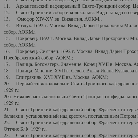
11. Архангельский кафедральный Свято-Троицкий собор. Цен
12. Свято-Троицкий собор и колокольня. Вид с запада и север
13. Омофор XIV-XV вв. Византия. АОКМ.;
14. Воздух. 1692 г. Москва. Вклад Дарьи Прохоровны Мило
собор. АОКМ.;
15. Покровец. 1692 г. Москва. Вклад Дарьи Прохоровны Ми
собор. АОКМ.;
16. Покровец. Се ягнец. 1692 г. Москва. Вклад Дарьи Прох
Преображенский собор. АОКМ.;
17. Палица. Богоматерь. Знамение. Конец XVII в. Москва. 
18. Палица. Успение. XVII в. Север. Вклад Ивана Кузвлева 
19. Епитрахиль. XVI-XVII вв. Москва. АОКМ;
20. Первый этаж колокольни Свято-Троицкого кафедрального
1929 г.;
20а. Нижняя часть колокольни Свято-Троицкого кафедрального
1929 г.;
21. Свято-Троицкий кафедральный собор. Фрагмент интерьер
балдахин, установленный над крестом, поставленным Петром I
22. Свято-Троицкий кафедральный собор. Фрагмент интерьер
Оттлие Б.Ф. 1929 г.;
23. Свято-Троицкий кафедральный собор. Фрагмент интерье