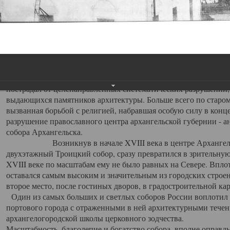
Свято-Троицкий собор
Свято-Троицкий собор Архангельска
23.12.2015
Сегодня мы можем говорить, что Архангельск в большей мере,
пострадал от целенаправленных систематических разрушений,
выдающихся памятников архитектуры. Больше всего по старом
вызванная борьбой с религией, набравшая особую силу в конце
разрушение православного центра архангельской губернии - а
собора Архангельска.
Возникнув в начале XVIII века в центре Архангельск
двухэтажный Троицкий собор, сразу превратился в зрительну
XVIII веке по масштабам ему не было равных на Севере. Впл
оставался самым высоким и значительным из городских строе
второе место, после гостиных дворов, в градостроительной ка
Один из самых больших и светлых соборов России воплотил в
портового города с отраженными в ней архитектурными тече
архангелогородской школы церковного зодчества.
Масштабность, благолепие и богатство собора, вполне оправды