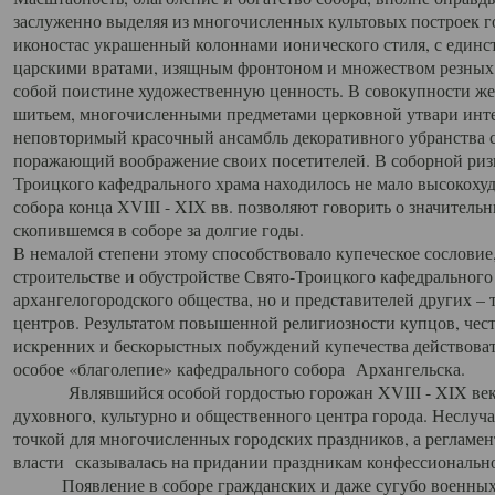
заслуженно выделяя из многочисленных культовых построек 
иконостас украшенный колоннами ионического стиля, с един
царскими вратами, изящным фронтоном и множеством резных,
собой поистине художественную ценность. В совокупности же
шитьем, многочисленными предметами церковной утвари интер
неповторимый красочный ансамбль декоративного убранства с
поражающий воображение своих посетителей. В соборной ризн
Троицкого кафедрального храма находилось не мало высокох
собора конца XVIII - XIX вв. позволяют говорить о значител
скопившемся в соборе за долгие годы.
В немалой степени этому способствовало купеческое сословие
строительстве и обустройстве Свято-Троицкого кафедрального 
архангелогородского общества, но и представителей других –
центров. Результатом повышенной религиозности купцов, чес
искренних и бескорыстных побуждений купечества действовать 
особое «благолепие» кафедрального собора Архангельска.
Являвшийся особой гордостью горожан XVIII - XIX века
духовного, культурно и общественного центра города. Неслуч
точкой для многочисленных городских праздников, а регламен
власти сказывалась на придании праздникам конфессионально
Появление в соборе гражданских и даже сугубо военных 