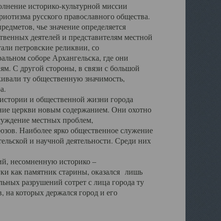
полнение историко-культурной миссии
триотизма русского православного общества.
редметов, чье значение определяется
твенных деятелей и представителям местной
тали петровские реликвии, со
альном соборе Архангельска, где они
м. С другой стороны, в связи с большой
кивали ту общественную значимость,
а.
тории и общественной жизни города
ение церкви новым содержанием. Они охотно
бсуждение местных проблем,
юзов. Наиболее ярко общественное служение
ельской и научной деятельности. Среди них
й, несомненную историко –
ауки как памятник старины, оказался лишь
ьных разрушений сотрет с лица города ту
 на которых держался город и его