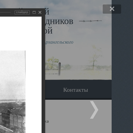
льный музей
слайдер
в и исповедников
рхангельской
влению митрополита Архангельского
горского Даниила
Вопрос-ответ
Контакты
ицкий собор Архангельска