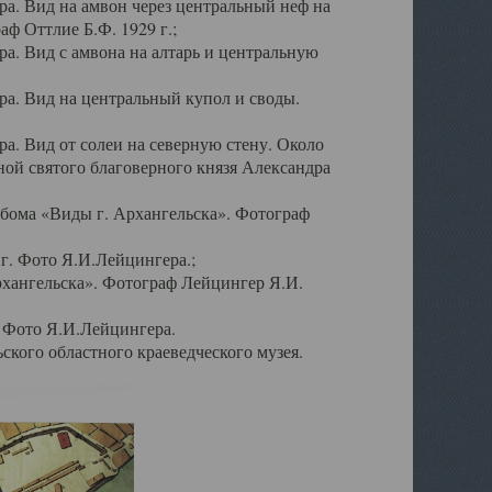
а. Вид на амвон через центральный неф на
аф Оттлие Б.Ф. 1929 г.;
. Вид с амвона на алтарь и центральную
а. Вид на центральный купол и своды.
. Вид от солеи на северную стену. Около
ой святого благоверного князя Александра
бома «Виды г. Архангельска». Фотограф
г. Фото Я.И.Лейцингера.;
рхангельска». Фотограф Лейцингер Я.И.
. Фото Я.И.Лейцингера.
кого областного краеведческого музея.