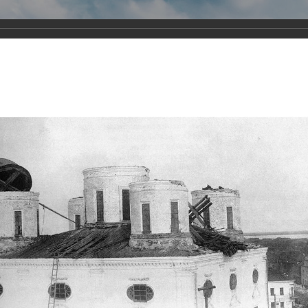
Виртуа
Новомученико
Земли А
Сайт создан по благосло
и Холмо
Наследники
Галерея
Главная
Галерея
Храмы-мученики Архангельска
Свято-Тро