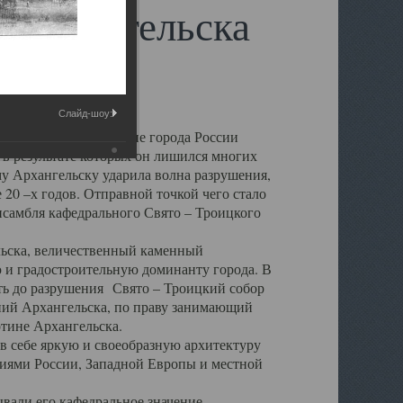
 Архангельска
Слайд-шоу:
 чем другие губернские города России
 в результате которых он лишился многих
у Архангельску ударила волна разрушения,
 20 –х годов. Отправной точкой чего стало
нсамбля кафедрального Свято – Троицкого
а, величественный каменный
ю и градостроительную доминанту города. В
оть до разрушения Свято – Троицкий собор
ний Архангельска, по праву занимающий
ртине Архангельска.
 себе яркую и своеобразную архитектуру
ниями России, Западной Европы и местной
вали его кафедральное значение,