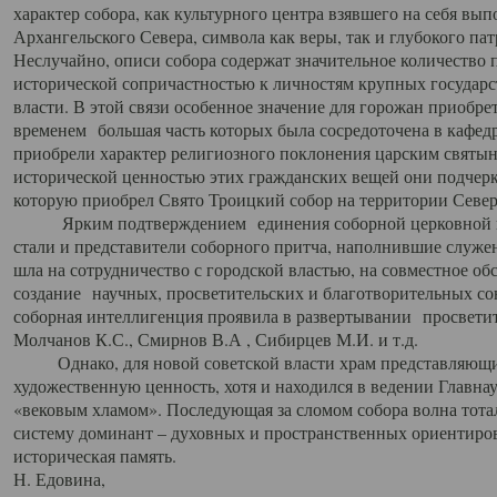
характер собора, как культурного центра взявшего на себя вы
Архангельского Севера, символа как веры, так и глубокого па
Неслучайно, описи собора содержат значительное количество п
исторической сопричастностью к личностям крупных государс
власти. В этой связи особенное значение для горожан приобре
временем большая часть которых была сосредоточена в кафедр
приобрели характер религиозного поклонения царским святыня
исторической ценностью этих гражданских вещей они подчер
которую приобрел Свято Троицкий собор на территории Север
Ярким подтверждением единения соборной церковной ис
стали и представители соборного притча, наполнившие служ
шла на сотрудничество с городской властью, на совместное о
создание научных, просветительских и благотворительных со
соборная интеллигенция проявила в развертывании просветит
Молчанов К.С., Смирнов В.А , Сибирцев М.И. и т.д.
Однако, для новой советской власти храм представляющи
художественную ценность, хотя и находился в ведении Главн
«вековым хламом». Последующая за сломом собора волна тотал
систему доминант – духовных и пространственных ориентиров,
историческая память.
Н. Едовина,