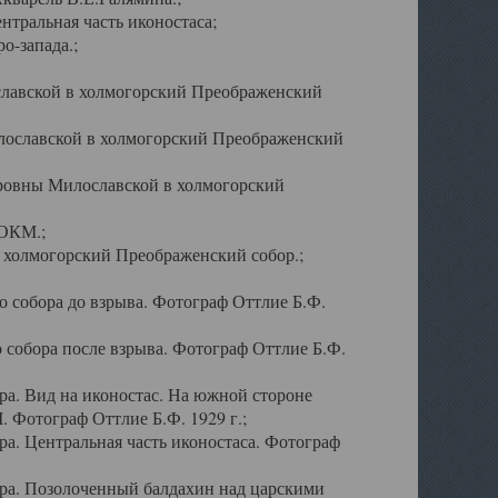
тральная часть иконостаса;
о-запада.;
славской в холмогорский Преображенский
лославской в холмогорский Преображенский
оровны Милославской в холмогорский
АОКМ.;
в холмогорский Преображенский собор.;
 собора до взрыва. Фотограф Оттлие Б.Ф.
 собора после взрыва. Фотограф Оттлие Б.Ф.
а. Вид на иконостас. На южной стороне
. Фотограф Оттлие Б.Ф. 1929 г.;
а. Центральная часть иконостаса. Фотограф
ра. Позолоченный балдахин над царскими