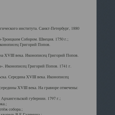
ического института. Санкт-Петербург, 1880
-Троицким Собором. Швеция. 1750 г.;
Иконописец Григорий Попов.
а XVIII века. Иконописец Григорий Попов.
». Иконописец Григорий Попов. 1741 г.
ска. Середина XVIII века. Иконописец
ередины XVIII века. На гравюре отмечены:
Архангельской губернии. 1797 г.;
ка.;
тёж собора.;
кварель В.Е.Галямина.;