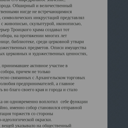
города. Обширный и величественный
ственными нигде не встречающимися
 символических инкрустаций представлял
 с живописью, скульптурой, иконописью,
ьер Троицкого храма создавал тот
обора, на протяжении многих лет
ице, библиотеке, среди церковной утвари
удожественных предметов. Описи имущества
ьных церковных и художественных ценностях,
, принимавшее активное участие в
собора, причем не только
 тесно связанных с Архангельском торговых
толюбия предпринимателей, а главное
во благо своего края и города и стало
 он одновременно воплотил себе функции
айно, именно собор становился отправной
тация торжеств со стороны
-идеологической окраски.
вещей указывало на общественный