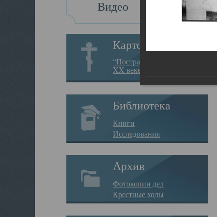
Видео
Картотека
“Пострадавшие за веру в
XX веке на Севере”
Библиотека
Книги
Исследования
Архив
Фотокопии дел
Крестные ходы