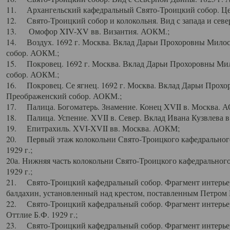
11. Архангельский кафедральный Свято-Троицкий собор. Цен
12. Свято-Троицкий собор и колокольня. Вид с запада и север
13. Омофор XIV-XV вв. Византия. АОКМ.;
14. Воздух. 1692 г. Москва. Вклад Дарьи Прохоровны Мило
собор. АОКМ.;
15. Покровец. 1692 г. Москва. Вклад Дарьи Прохоровны Ми
собор. АОКМ.;
16. Покровец. Се ягнец. 1692 г. Москва. Вклад Дарьи Прох
Преображенский собор. АОКМ.;
17. Палица. Богоматерь. Знамение. Конец XVII в. Москва. 
18. Палица. Успение. XVII в. Север. Вклад Ивана Кузвлева 
19. Епитрахиль. XVI-XVII вв. Москва. АОКМ;
20. Первый этаж колокольни Свято-Троицкого кафедрального
1929 г.;
20а. Нижняя часть колокольни Свято-Троицкого кафедрального
1929 г.;
21. Свято-Троицкий кафедральный собор. Фрагмент интерьер
балдахин, установленный над крестом, поставленным Петром I
22. Свято-Троицкий кафедральный собор. Фрагмент интерьер
Оттлие Б.Ф. 1929 г.;
23. Свято-Троицкий кафедральный собор. Фрагмент интерье