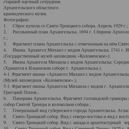
старший научный сотрудник
Архангельского областного
краеведческого музея.
Фотографии:
1. Сброс купола со Свято-Троицкого собора. Апрель 1929 г.;
2. Рисованный план Архангельска. 1694 г. Сборник Археолог
г.;
3. Фрагмент плана Архангельска с отмеченным на нём Свято
4. Икона. Архангел Михаил с видом Архангельска. 1741 г. 
(Государственный музей-заповедник «Коломенское»);
5. Икона Архангела Михаила с видом Архангельска. Середин
(Хранится в Ильинском соборе г. Архангельска.);
4-1. Фрагмент иконы «Архангел Михаил с видом Архангельска
(Музей-заповедник «Коломенское».);
5-1. Фрагмент иконы Архангела Михаила с видом г. Архангель
Григорий Попов.;
6. Панорама Архангельска. Фрагмент голландской гравюры с
собор Святой Троицы и колокольня собора.;
7. Генеральный вид губернского города Архангельска. Атлас 
8. Свято-Троицкий собор. Вид с северо-востока и вид с восто
9. Свято-Троицкий собор. Вид с запада и архитектурный чер
10. Свято-Троицкий собор. Вид с Северной Двины. 1825 г. А