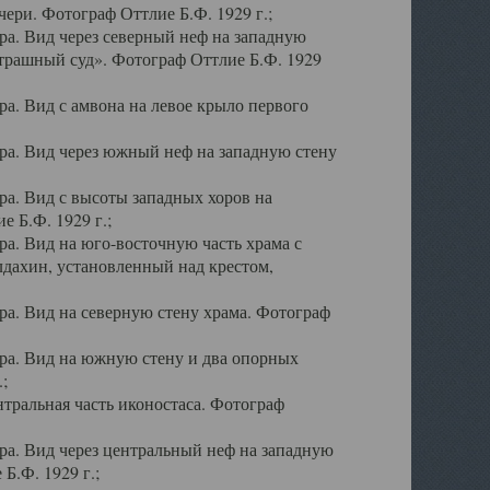
ери. Фотограф Оттлие Б.Ф. 1929 г.;
а. Вид через северный неф на западную
трашный суд». Фотограф Оттлие Б.Ф. 1929
. Вид с амвона на левое крыло первого
а. Вид через южный неф на западную стену
а. Вид с высоты западных хоров на
 Б.Ф. 1929 г.;
а. Вид на юго-восточную часть храма с
дахин, установленный над крестом,
а. Вид на северную стену храма. Фотограф
ра. Вид на южную стену и два опорных
;
тральная часть иконостаса. Фотограф
а. Вид через центральный неф на западную
Б.Ф. 1929 г.;