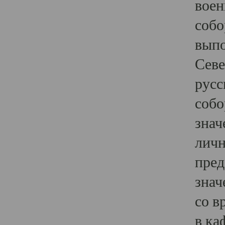
воен
собо
выпо
Севе
русс
собо
знач
личн
пред
знач
со в
в ка