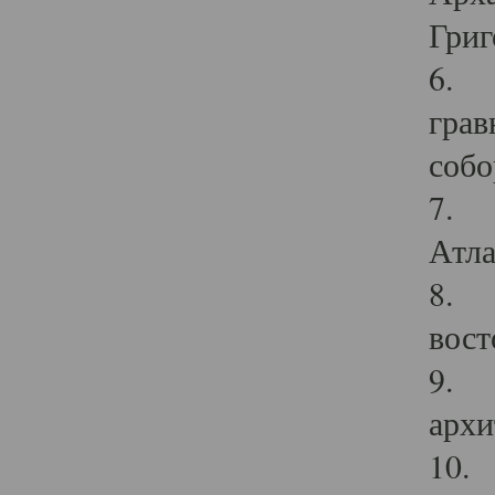
Григ
6. П
грав
собо
7. Г
Атла
8. С
вост
9. С
архи
10. 