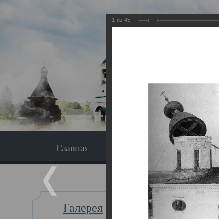
1
из
45
Главная
Экскурсия
Главная
Галерея