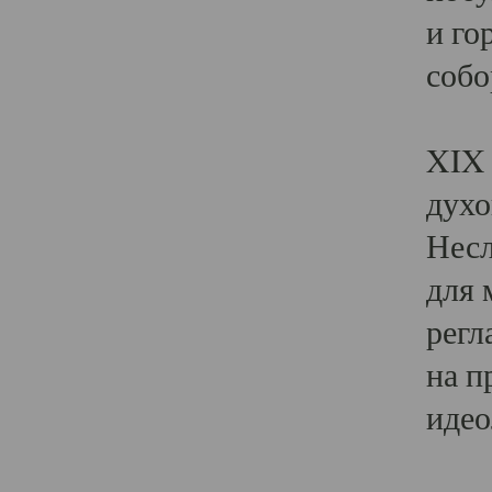
и го
собо
Явл
XIX 
духо
Несл
для 
регл
на п
идео
Поя