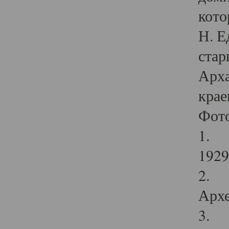
кото
Н. Е
стар
Арха
крае
Фот
1. С
1929 
2. Р
Архе
3. Ф