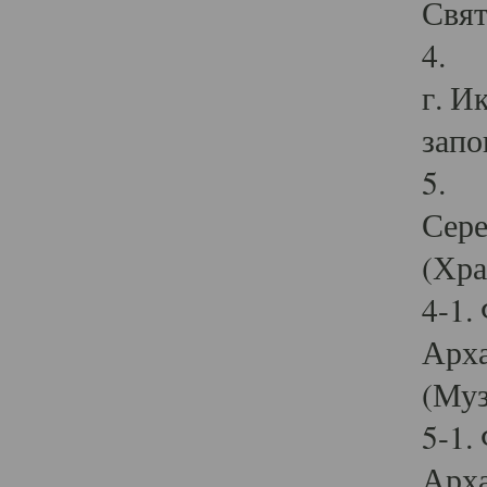
Свят
4. И
г. И
запо
5. И
Сере
(Хра
4-1.
Арха
(Муз
5-1.
Арха