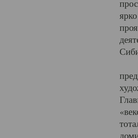
прос
ярко
проя
деят
Сиби
Одн
пред
худо
Глав
«век
тота
доми