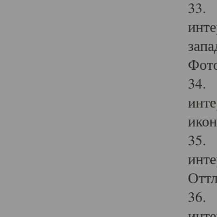
33. 
инте
запа
Фото
34. 
инте
икон
35. 
инте
Оттл
36. 
инте