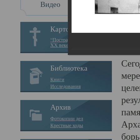
Видео
Св
Картотека
Свя
“Пострадавшие за веру в
XX веке на Севере”
23.12.
Сего
Библиотека
мере
Книги
целе
Исследования
резу
Архив
памя
Фотокопии дел
Арха
Крестные ходы
борь