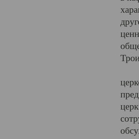
хара
друг
ценн
обще
Трои
Ярк
церк
пред
церк
сотр
обсу