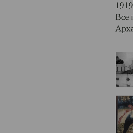
1919
Все 
Арха