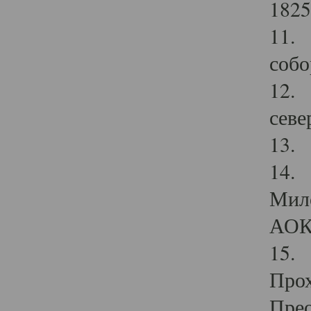
1825
11.
собо
12. 
севе
13.
14. 
Мило
АОК
15. 
Прох
Прео