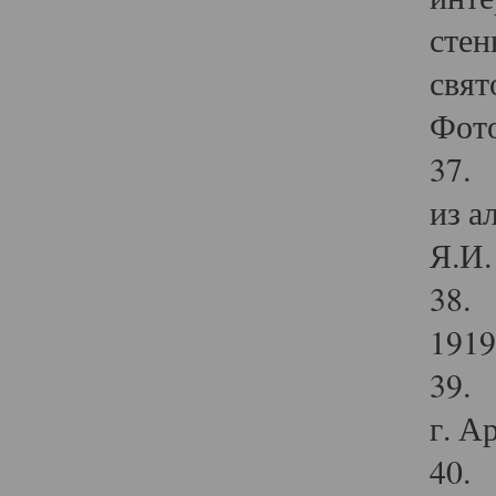
стен
свят
Фото
37. 
из а
Я.И. 
38. 
1919
39. 
г. А
40. 