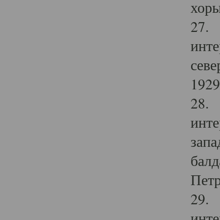
хоры
27. 
инте
севе
1929 
28. 
инте
запа
балд
Петр
29. 
инте