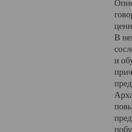
Опис
гово
ценн
В не
сосл
и об
прич
пред
Арха
повы
пред
побу