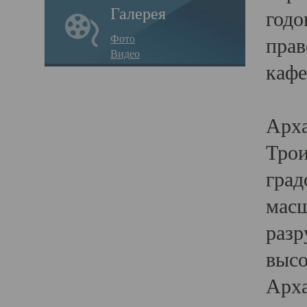
Галерея
годо
Фото
прав
Видео
кафе
Воз
Арха
Трои
град
масш
разр
высо
Арха