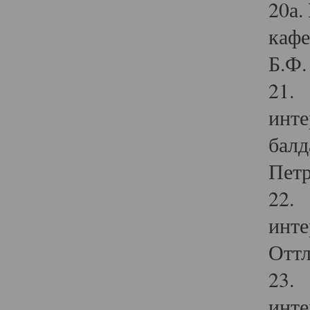
20а.
кафе
Б.Ф. 
21. 
инте
балд
Петр
22. 
инте
Оттл
23. 
инте