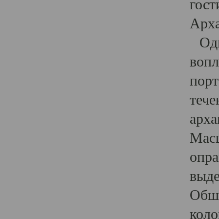
гост
Арха
Один
вопл
порт
тече
арха
Масш
опра
выде
Обши
коло