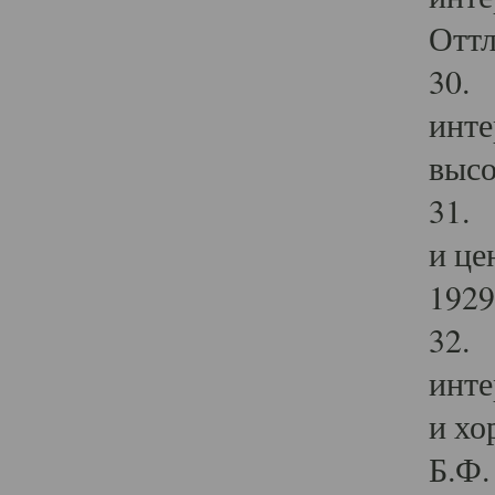
Оттл
30. 
инте
высо
31. 
и це
1929 
32. 
инте
и хо
Б.Ф. 