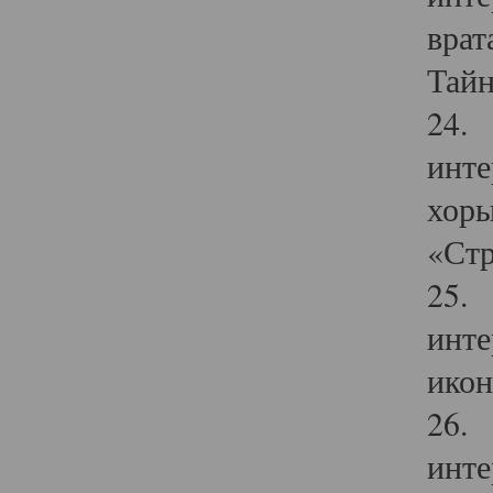
врат
Тайн
24. 
инте
хоры
«Стр
25. 
инте
икон
26. 
инте