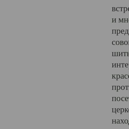
встр
и мн
пред
сово
шить
инте
крас
прот
посе
церк
нахо