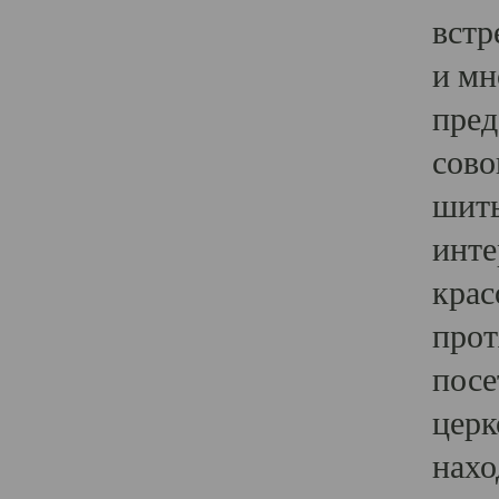
встр
и мн
пред
сово
шить
инте
крас
прот
посе
церк
нахо