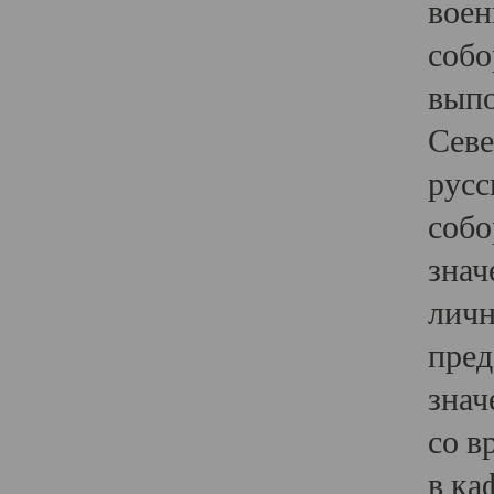
воен
собо
выпо
Севе
русс
собо
знач
личн
пред
знач
со в
в ка