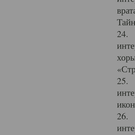
врат
Тайн
24. 
инте
хоры
«Стр
25. 
инте
икон
26. 
инте