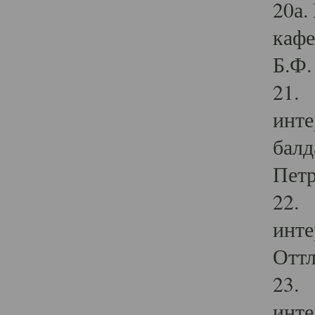
20а.
кафе
Б.Ф. 
21. 
инте
балд
Петр
22. 
инте
Оттл
23. 
инте