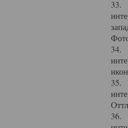
33. 
инте
запа
Фото
34. 
инте
икон
35. 
инте
Оттл
36. 
инте