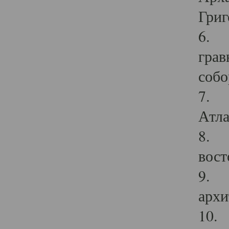
Григ
6. П
грав
собо
7. Г
Атла
8. С
вост
9. С
архи
10. 