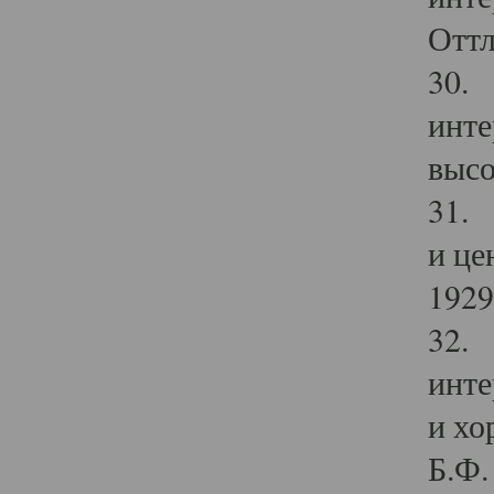
Оттл
30. 
инте
высо
31. 
и це
1929 
32. 
инте
и хо
Б.Ф. 