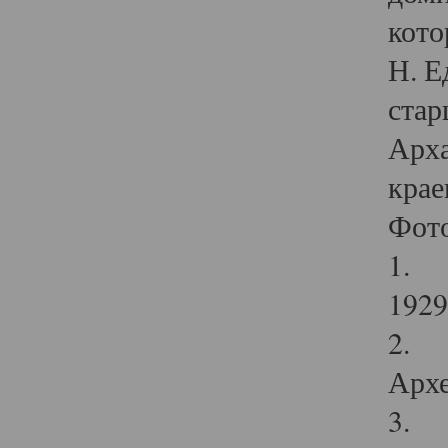
кото
Н. Е
стар
Арха
крае
Фот
1. С
1929 
2. Р
Архе
3. Ф