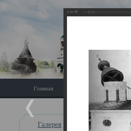
1
из
45
Главная
Экскурсия
Главная
Галерея