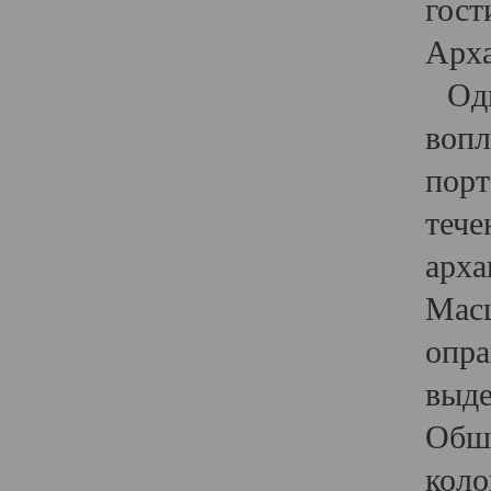
гост
Арха
Один
вопл
порт
тече
арха
Масш
опра
выде
Обши
коло