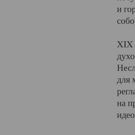
и го
собо
Явл
XIX 
духо
Несл
для 
регл
на п
идео
Поя