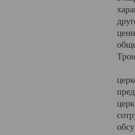
хара
друг
ценн
обще
Трои
Ярк
церк
пред
церк
сотр
обсу