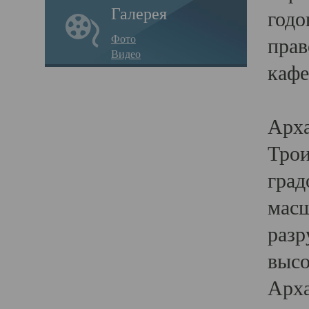
Галерея
годо
Фото
прав
Видео
кафе
Воз
Арха
Трои
град
масш
разр
высо
Арха