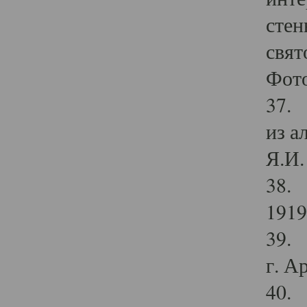
стен
свят
Фото
37. 
из а
Я.И. 
38. 
1919
39. 
г. А
40. 