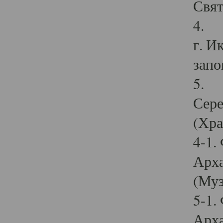
Свят
4. И
г. И
запо
5. И
Сере
(Хра
4-1.
Арха
(Муз
5-1.
Арха