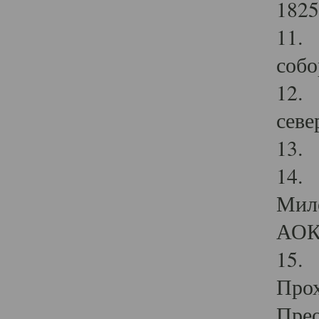
1825
11.
собо
12. 
севе
13.
14. 
Мило
АОК
15. 
Прох
Прео