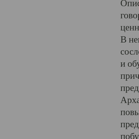
Опис
гово
ценн
В не
сосл
и об
прич
пред
Арха
повы
пред
побу