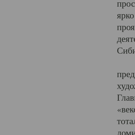
прос
ярко
проя
деят
Сиби
Одн
пред
худо
Глав
«век
тота
доми