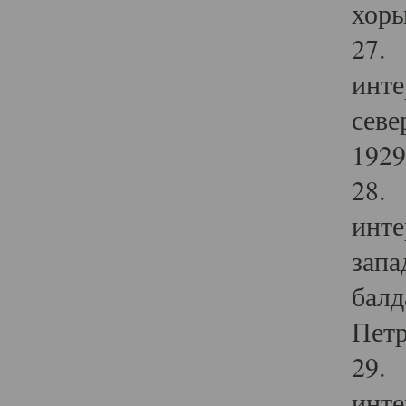
хоры
27. 
инте
севе
1929 
28. 
инте
запа
балд
Петр
29. 
инте