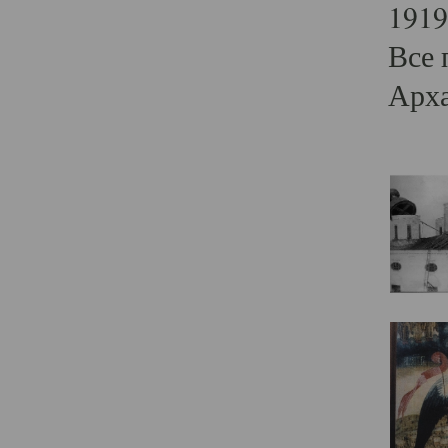
1919
Все 
Арха