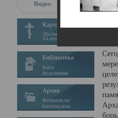
Видео
Св
Картотека
Свя
“Пострадавшие за веру в
XX веке на Севере”
23.12.
Сего
Библиотека
мере
Книги
целе
Исследования
резу
Архив
памя
Фотокопии дел
Арха
Крестные ходы
борь