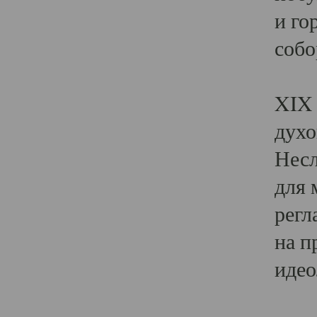
и го
собо
Явл
XIX 
духо
Несл
для 
регл
на п
идео
Поя