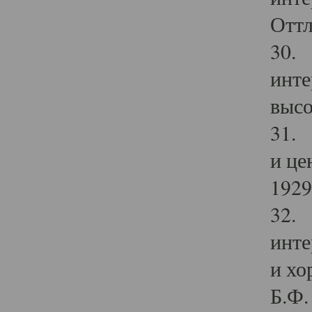
Оттл
30. 
инте
высо
31. 
и це
1929 
32. 
инте
и хо
Б.Ф. 