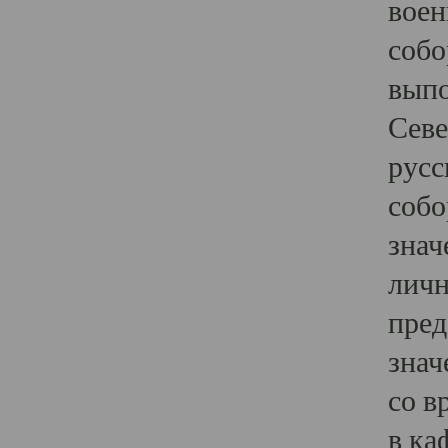
воен
собо
выпо
Севе
русс
собо
знач
личн
пред
знач
со в
в ка