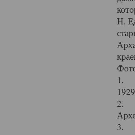
кото
Н. Е
стар
Арха
крае
Фот
1. С
1929 
2. Р
Архе
3. Ф