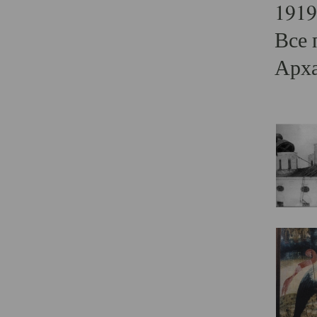
1919
Все 
Арха