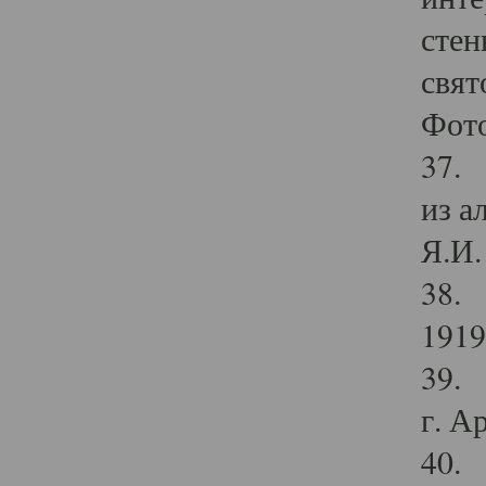
стен
свят
Фото
37. 
из а
Я.И. 
38. 
1919
39. 
г. А
40. 