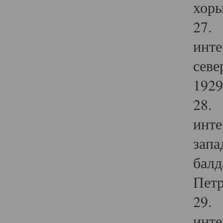
хоры
27. 
инте
севе
1929 
28. 
инте
запа
балд
Петр
29. 
инте