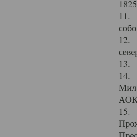
1825
11.
собо
12. 
севе
13.
14. 
Мило
АОК
15. 
Прох
Прео