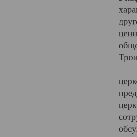
хара
друг
ценн
обще
Трои
Ярк
церк
пред
церк
сотр
обсу