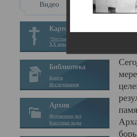
Видео
Св
Картотека
Свя
“Пострадавшие за веру в
XX веке на Севере”
23.12.
Сего
Библиотека
мере
Книги
целе
Исследования
резу
Архив
памя
Фотокопии дел
Арха
Крестные ходы
борь