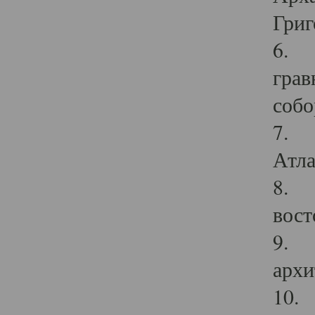
Григ
6. П
грав
собо
7. Г
Атла
8. С
вост
9. С
архи
10. 