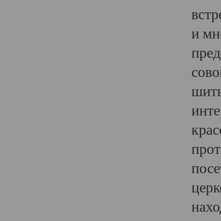
встр
и мн
пред
сово
шить
инте
крас
прот
посе
церк
нахо