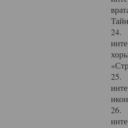
врат
Тайн
24. 
инте
хоры
«Стр
25. 
инте
икон
26. 
инте