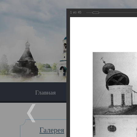
1
из
45
Главная
Экскурсия
Главная
Галерея