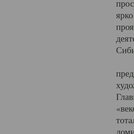
прос
ярко
проя
деят
Сиби
Одн
пред
худо
Глав
«век
тота
доми