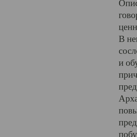
Опис
гово
ценн
В не
сосл
и об
прич
пред
Арха
повы
пред
побу