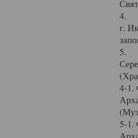
Свят
4. И
г. И
запо
5. И
Сере
(Хра
4-1.
Арха
(Муз
5-1.
Арха