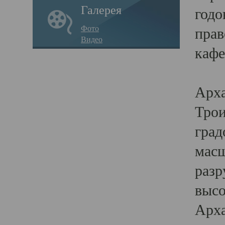
Галерея
годо
Фото
прав
Видео
кафе
Воз
Арха
Трои
град
масш
разр
высо
Арха