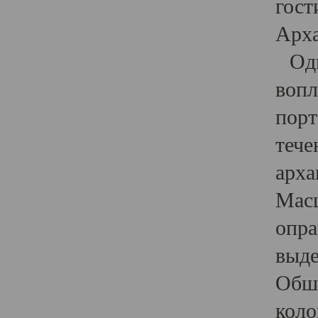
гост
Арха
Один
вопл
порт
тече
арха
Масш
опра
выде
Обши
коло