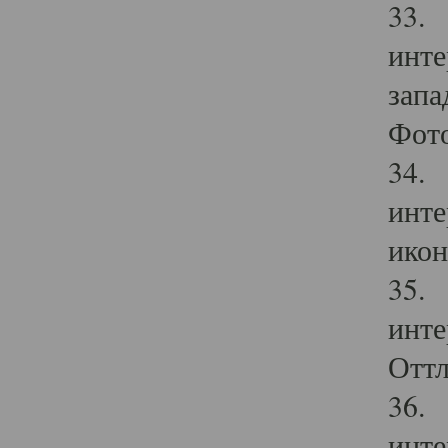
33. 
инте
запа
Фото
34. 
инте
икон
35. 
инте
Оттл
36. 
инте