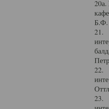
20а.
кафе
Б.Ф. 
21. 
инте
балд
Петр
22. 
инте
Оттл
23. 
инте