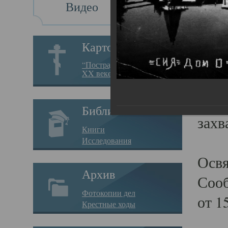
Видео
Си
Картотека
Сий
“Пострадавшие за веру в
XX веке на Севере”
05.10.
В 19
Библиотека
захв
Книги
Исследования
Освя
Архив
Сооб
Фотокопии дел
от 1
Крестные ходы