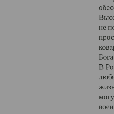
обес
Высо
не п
прос
кова
Бога
В Ро
любя
жизн
могу
воен