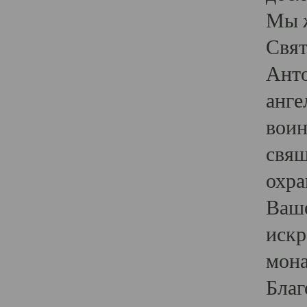
Мы ж
Свят
Анто
анге
воин
свящ
охра
Ваше
искр
мона
Благ