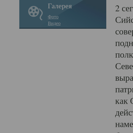
Галерея
2 се
Фото
Сийс
Видео
сове
подн
полк
Севе
выра
патр
как 
дейс
наме