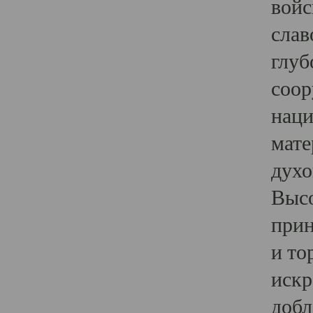
войс
слав
глуб
соор
наци
мате
духо
Высо
прин
и то
искр
добл