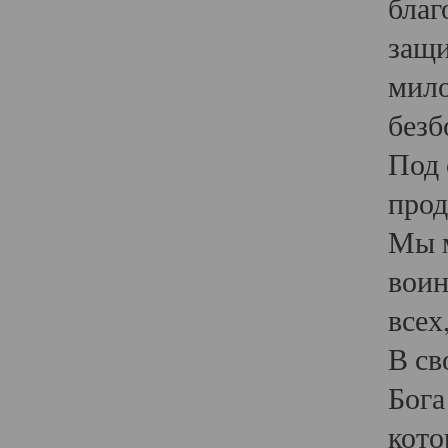
благ
защи
мило
безб
Под 
прод
Мы м
воин
всех
В св
Бога
кото