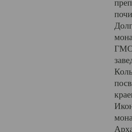
пре
почи
Долг
мона
ГМО 
заве
Коль
пос
крае
Ико
мона
Арха