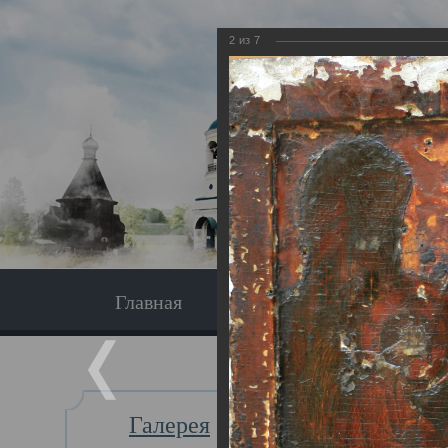
2
из
7
Главная
Экскурсия
Главная
Галерея