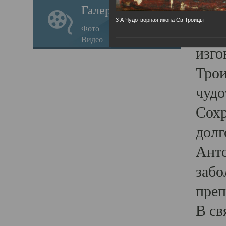
Галерея
напи
3 А Чудотворная икона Св Троицы
Фото
По м
Видео
изго
Трои
чудо
Сохр
долг
Анто
забо
преп
В св