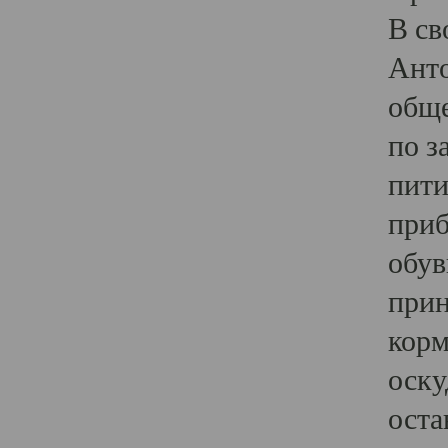
В с
Анто
обще
по з
пити
приб
обув
прин
корм
оску
оста