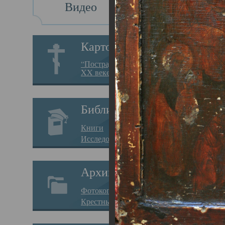
Видео
Си
Картотека
Сий
“Пострадавшие за веру в
XX веке на Севере”
05.10.
Глав
Библиотека
Прес
Книги
преп
Исследования
нача
Архив
ХХ в
Фотокопии дел
возо
Крестные ходы
«пре