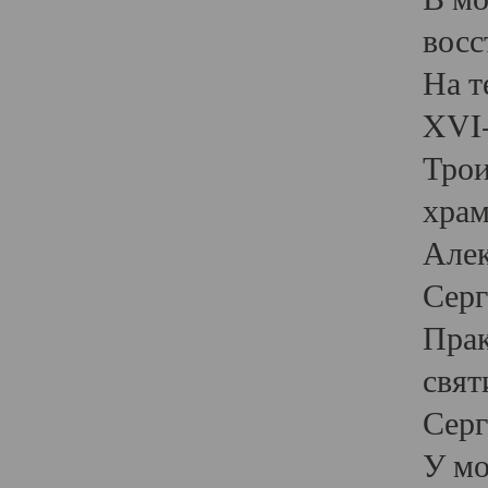
восс
На т
XVI-
Трои
храм
Алек
Серг
Прак
свят
Серг
У мо