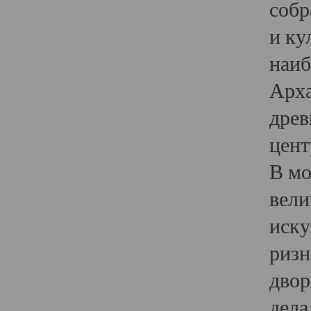
собр
и ку
наиб
Арха
древ
цент
В мо
вели
иску
ризн
двор
дела