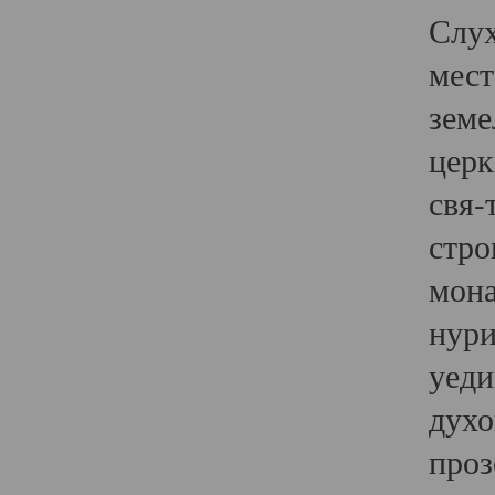
Слух
мест
земе
церк
свя-
стро
мона
нури
уеди
духо
проз