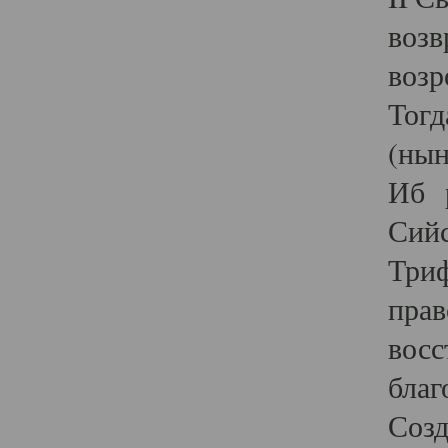
возв
возр
Тогд
(нын
Иб р
Сийс
Триф
прав
восс
благ
Созд