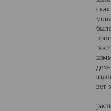
ская
мона
было
прос
пост
комм
дом-
здан
вет-
В 1
расп