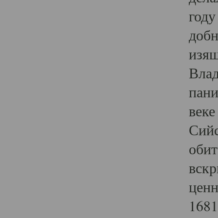
году
добн
изящ
Влад
пани
веке
Сийс
обит
вскр
ценн
1681