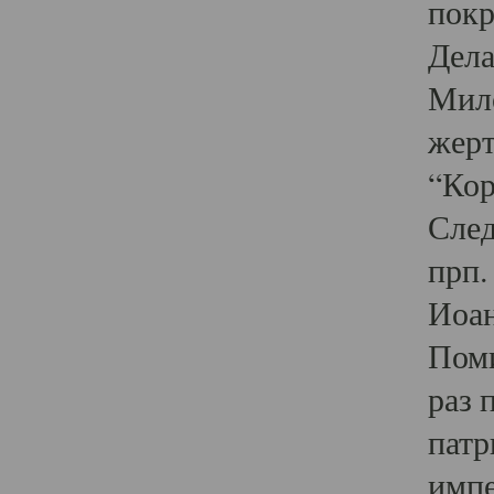
покр
Дела
Мило
жерт
“Кор
След
прп.
Иоан
Поми
раз 
патр
импе