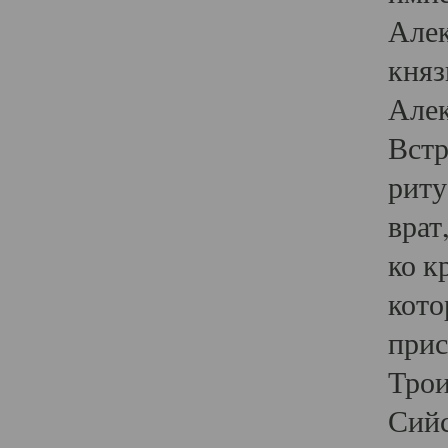
Алек
княз
Алек
Встр
риту
врат
ко к
кото
прис
Трои
Сийс