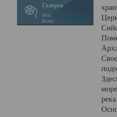
Галерея
хран
Фото
Церк
Видео
Сийс
Помо
Арха
Свое
подо
Здес
море
река
Осно