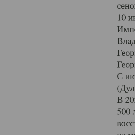
сено
10 и
Импе
Влад
Геор
Геор
С ию
(Дул
В 20
500 
восс
на м