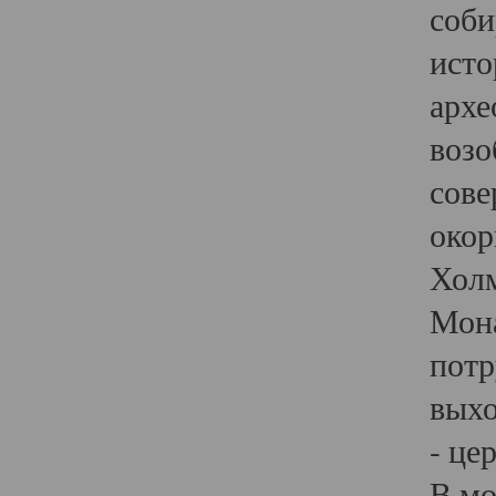
соби
исто
архе
возо
сове
окор
Холм
Мона
потр
выхо
- це
В мо