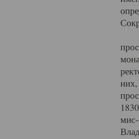
опре
Сокр
В X
прос
мона
рект
них,
прос
1830
мис-
Влад