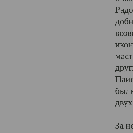
Радо
добн
возв
икон
маст
друг
Паис
были
двух
За н