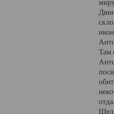
миру
Двин
скло
икон
Анто
Там 
Анто
посв
обит
неко
отда
Шеле