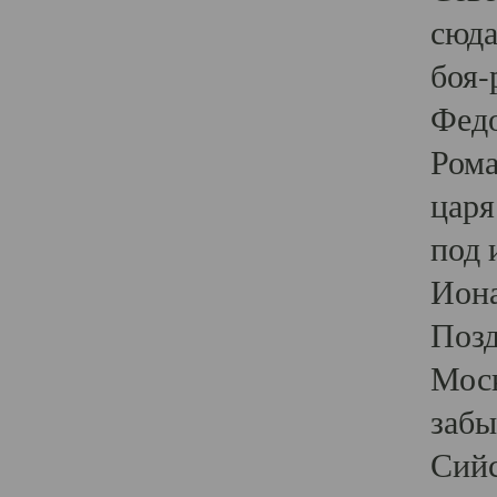
сюда
боя-
Федо
Рома
царя
под 
Иона
Позд
Моск
забы
Сийс