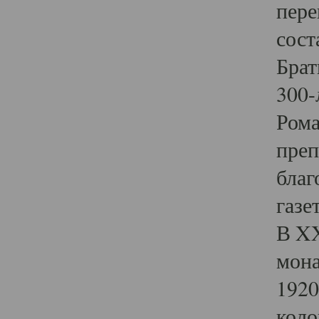
пере
сост
Брат
300-
Рома
преп
благ
газе
В XX
мона
1920
коло