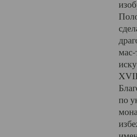
изоб
Поло
сдел
драг
мас-
иск
XVII
Благ
по у
мона
избе
имен