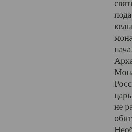
свят
пода
кель
мона
нача
Арха
Мона
Росс
царь
не р
обит
Необ