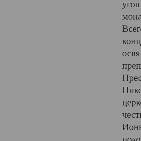
угощ
мона
Всег
конц
освя
преп
Прес
Нико
церк
чест
Ионы
поко