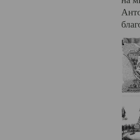
Анто
благ