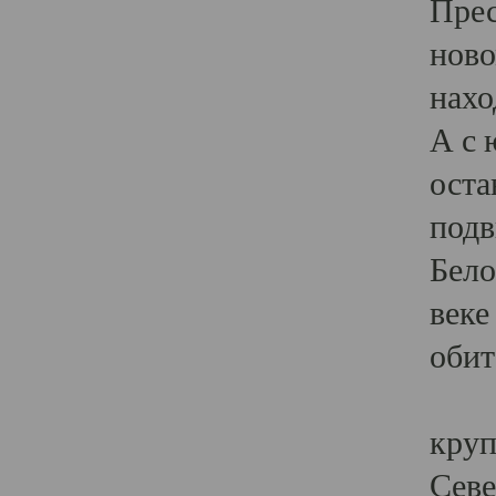
Прес
ново
нахо
А с 
оста
подв
Бело
веке
обит
В X
круп
Севе