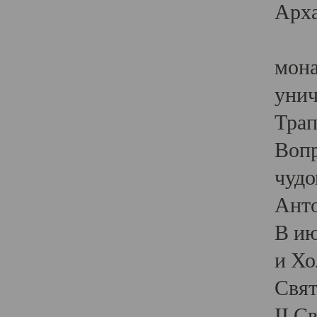
Арха
Тра
мона
унич
Трап
Воп
чудо
Анто
В ию
и Хо
Свят
II С