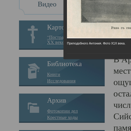
Видео
Си
Картотека
Сий
“Пострадавшие за веру в
XX веке на Севере”
Преподобного Антония. Фото Х1Х века.
05.10.
В Ар
Библиотека
мест
Книги
ощущ
Исследования
оста
Архив
числ
Фотокопии дел
Сийс
Крестные ходы
памя