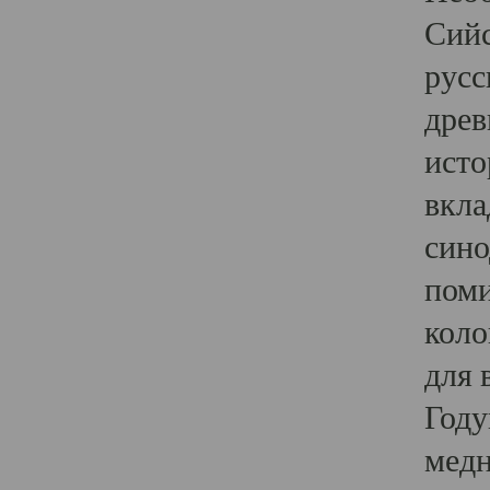
Сийс
русс
древ
исто
вкла
сино
поми
коло
для 
Году
медн