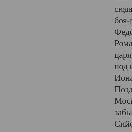
сюда
боя-
Федо
Рома
царя
под 
Иона
Позд
Моск
забы
Сийс