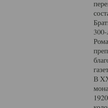
пере
сост
Брат
300-
Рома
преп
благ
газе
В XX
мона
1920
коло