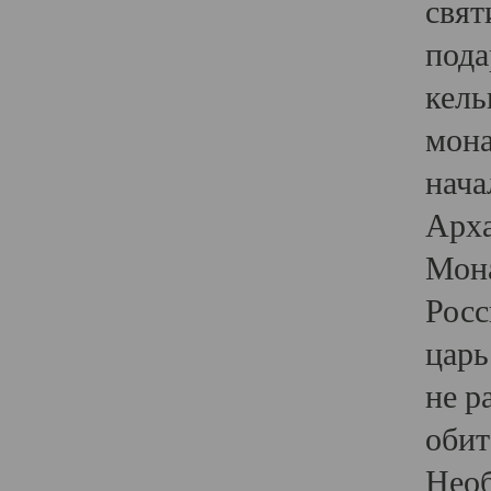
свят
пода
кель
мона
нача
Арха
Мона
Росс
царь
не р
обит
Необ