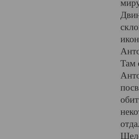
миру
Двин
скло
икон
Анто
Там 
Анто
посв
обит
неко
отда
Шеле