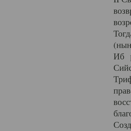
возв
возр
Тогд
(нын
Иб р
Сийс
Триф
прав
восс
благ
Созд