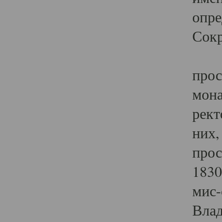
опре
Сокр
В X
прос
мона
рект
них,
прос
1830
мис-
Влад