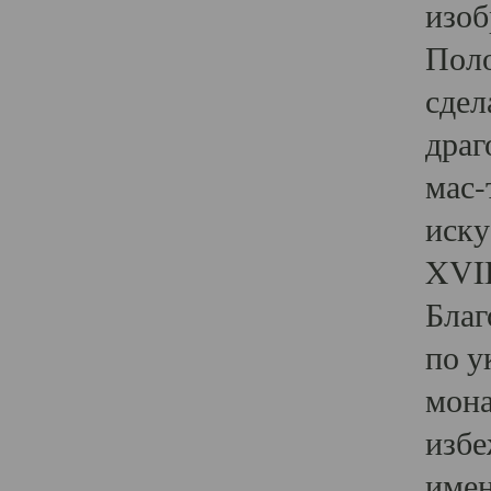
изоб
Поло
сдел
драг
мас-
иск
XVII
Благ
по у
мона
избе
имен