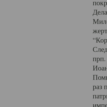
покр
Дела
Мило
жерт
“Кор
След
прп.
Иоан
Поми
раз 
патр
импе