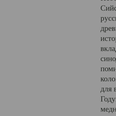
Сийс
русс
древ
исто
вкла
сино
поми
коло
для 
Году
медн