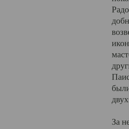
Радо
добн
возв
икон
маст
друг
Паис
были
двух
За н