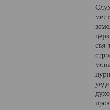
Слух
мест
земе
церк
свя-
стро
мона
нури
уеди
духо
проз