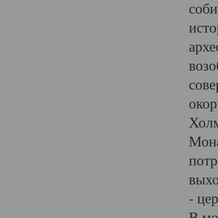
соби
исто
архе
возо
сове
окор
Холм
Мона
потр
выхо
- це
В мо