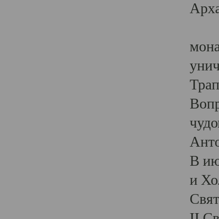
Арха
Тра
мона
унич
Трап
Воп
чудо
Анто
В ию
и Хо
Свят
II С