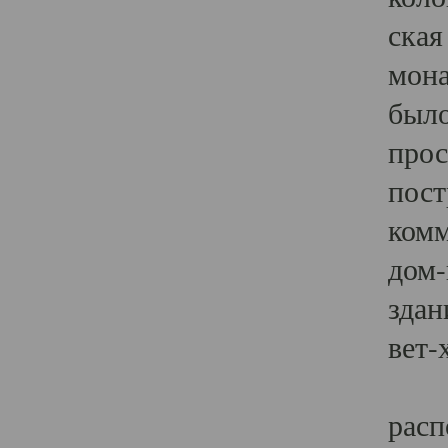
ская
мона
было
прос
пост
комм
дом-
здан
вет-
В 1
расп