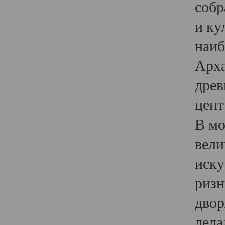
собр
и ку
наиб
Арха
древ
цент
В мо
вели
иску
ризн
двор
дела