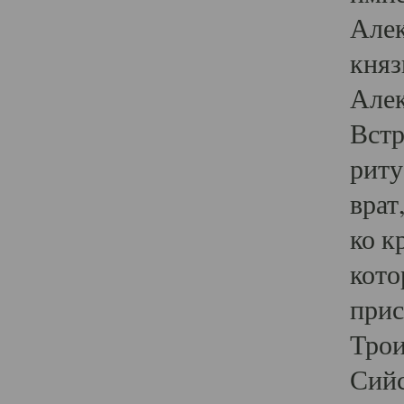
Алек
княз
Алек
Встр
риту
врат
ко к
кото
прис
Трои
Сийс