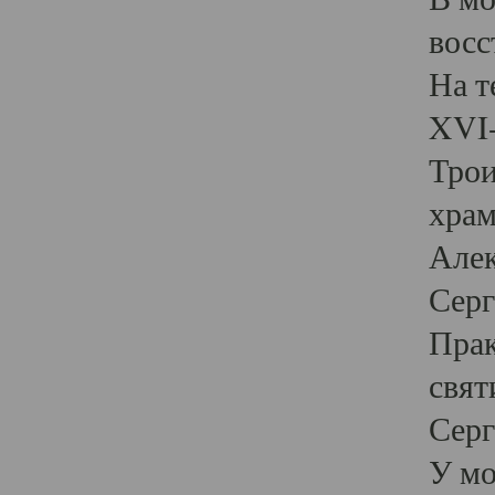
восс
На т
XVI-
Трои
храм
Алек
Серг
Прак
свят
Серг
У мо