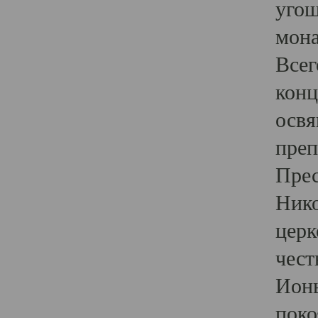
угощ
мона
Всег
конц
освя
преп
Прес
Нико
церк
чест
Ионы
поко