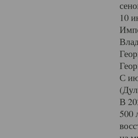
сено
10 и
Импе
Влад
Геор
Геор
С ию
(Дул
В 20
500 
восс
на м