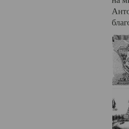
Анто
благ