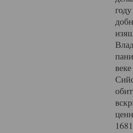
году
добн
изящ
Влад
пани
веке
Сийс
обит
вскр
ценн
1681