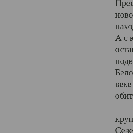
Прес
ново
нахо
А с 
оста
подв
Бело
веке
обит
В X
круп
Севе