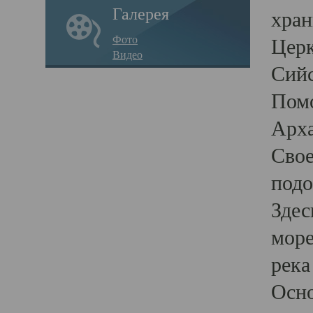
Галерея
хран
Фото
Церк
Видео
Сийс
Помо
Арха
Свое
подо
Здес
море
река
Осно