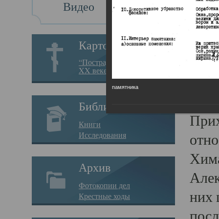
Видео
Це
Ле
Картотека
“Пострадавшие за веру в
XX веке на Севере”
Цер
памятника
03.09.
Библиотека
Прих
Книги
Исследования
отно
Хима
Архив
Алек
Фотокопии дел
них 
Крестные ходы
посл