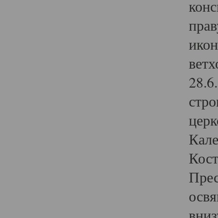
конс
прав
икон
ветх
28.6
стро
церк
Кале
Кост
Прес
освя
вниз