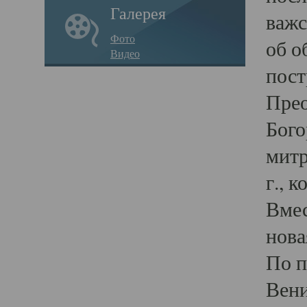
Галерея
важс
Фото
об о
Видео
пост
Прео
Бого
митр
г., 
Вмес
нова
По п
Вени