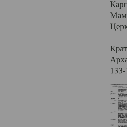
Карп
Мам
Церк
Крат
Арха
133-