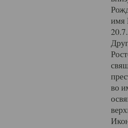
Рожд
имя 
20.7
Друг
Рост
свящ
прес
во и
освя
верх
Икон