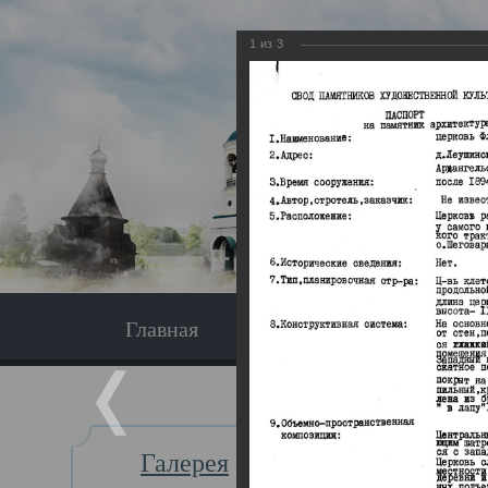
1
из
3
Главная
Экскурсия
Главная
Галерея