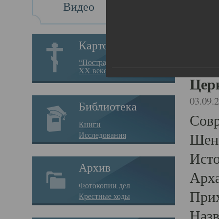
Видео
Це
Во
Картотека
“Пострадавшие за веру в
XX веке на Севере”
Церк
03.09.
Библиотека
Совр
Книги
Исследования
Шенк
Исто
Архив
Арха
Фотокопии дел
Прих
Крестные ходы
Назв