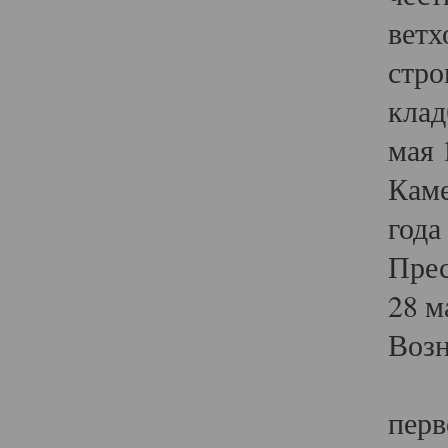
ветх
стро
клад
мая 
Каме
года
Прес
28 м
Возн
В х
перв