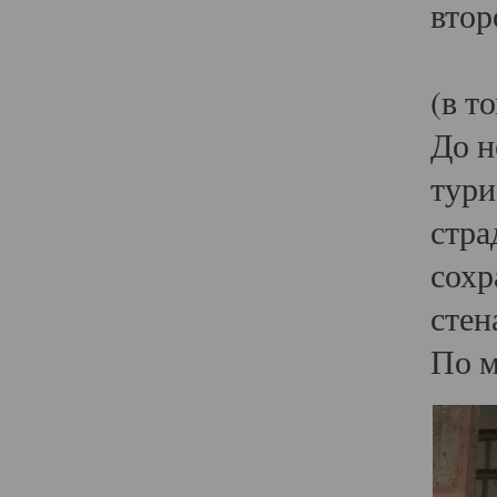
втор
В с
(в т
До н
тури
стра
сохр
стен
По м