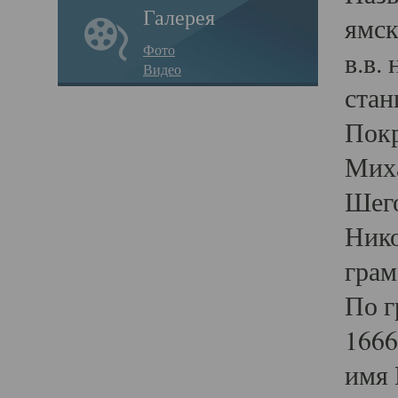
Галерея
ямск
Фото
в.в.
Видео
стан
Покр
Миха
Шего
Нико
грам
По г
1666
имя 