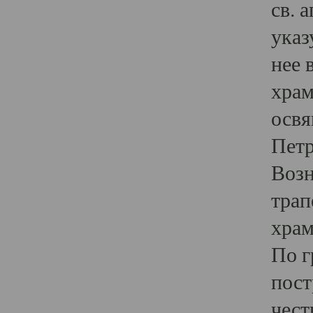
св. 
указ
нее 
храм
освя
Петр
Возн
трап
храм
По г
пост
чест