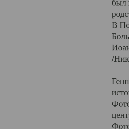
был 
родс
В По
Боль
Иоан
/Ник
Генп
исто
Фото
цент
Фото