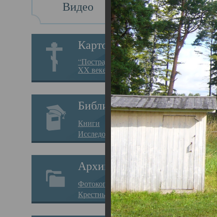
Видео
По
Картотека
Пог
“Пострадавшие за веру в
XX веке на Севере”
27.08.
Буд
Библиотека
роди
Книги
Карг
Исследования
Отец
Архив
Олон
Фотокопии дел
служ
Крестные ходы
церк