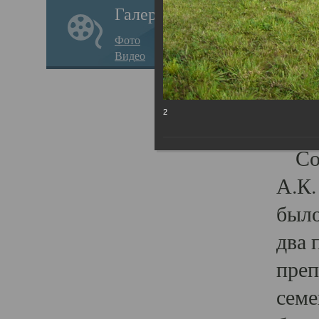
Галерея
был 
Фото
Карг
Видео
Смир
была
2
Алек
Согл
А.К.
было
два 
преп
семе