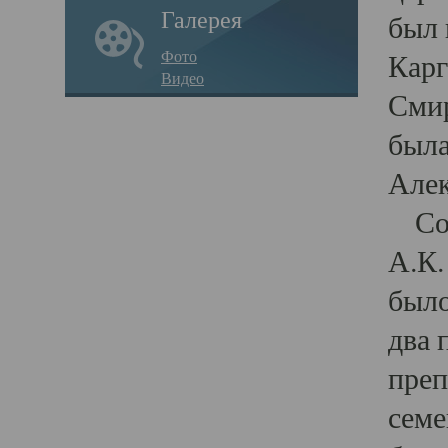
Галерея
был 
Фото
Карг
Видео
Смир
была
Алек
Согл
А.К.
было
два 
преп
семе