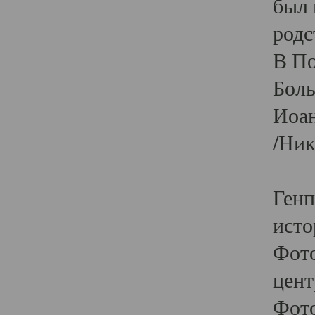
был 
родс
В По
Боль
Иоан
/Ник
Генп
исто
Фото
цент
Фото