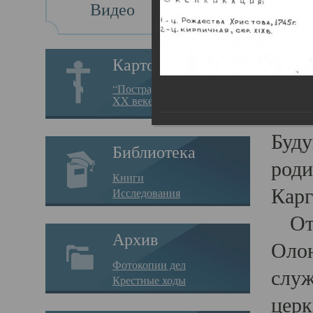
Видео
По
Картотека
Пог
“Пострадавшие за веру в
XX веке на Севере”
27.08.
Буд
Библиотека
роди
Книги
Карг
Исследования
Отец
Архив
Олон
Фотокопии дел
служ
Крестные ходы
церк