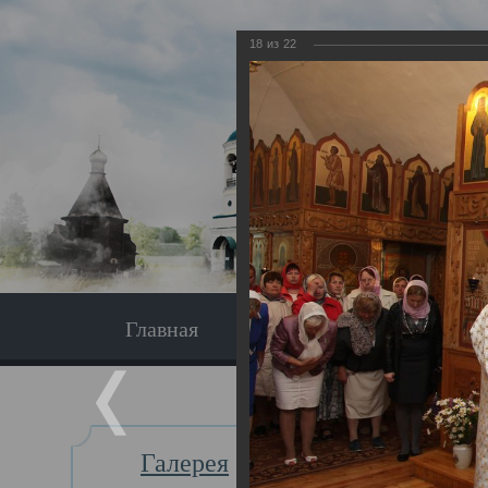
18
из
22
Главная
Экскурсия
Главная
Галерея
Освяще