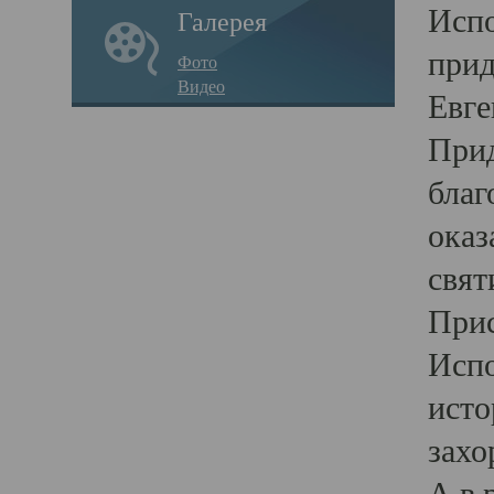
Испо
Галерея
прид
Фото
Видео
Евге
Прид
благ
оказ
свят
Прис
Испо
исто
захо
А в 