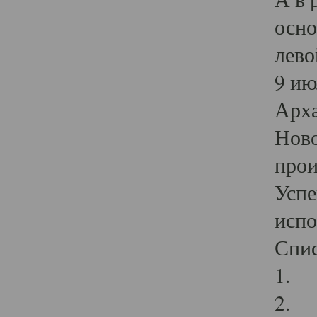
осно
лево
9 ию
Арха
Ново
прои
Успе
испо
Спис
1. Л
2. И