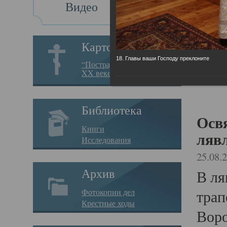
Видео
Ос
Ис
Картотека
18. Главы ваши Господу преклоните
“Пострадавшие за веру в
Ус
XX веке на Севере”
Библиотека
Осв
Книги
ляв
Исследования
25.08.
В ля
Архив
трап
Фотокопии дел
Крестные ходы
Воро