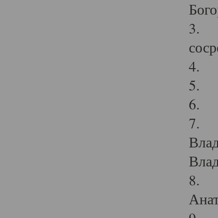
Бого
3. В
соср
4. П
5. З
6. 
7. П
Влад
Влад
8. И
Анат
9. М