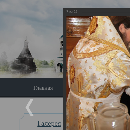
7
из
22
Главная
Экскурсия
Главная
Галерея
Освяще