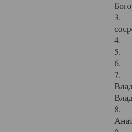
Бого
3. В
соср
4. П
5. З
6. 
7. П
Влад
Влад
8. И
Анат
9. М