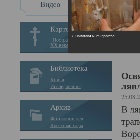
Видео
Ос
Ис
Картотека
7. Помогают мыть престол
“Пострадавшие за веру в
Ус
XX веке на Севере”
Библиотека
Осв
Книги
ляв
Исследования
25.08.
В ля
Архив
трап
Фотокопии дел
Крестные ходы
Воро