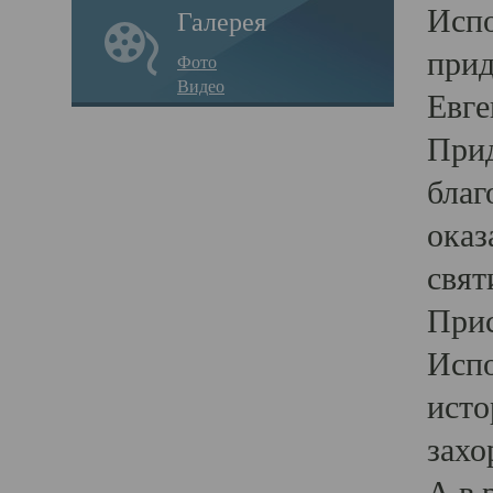
Испо
Галерея
прид
Фото
Видео
Евге
Прид
благ
оказ
свят
Прис
Испо
исто
захо
А в 