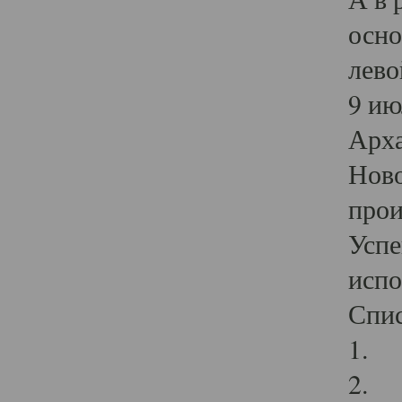
осно
лево
9 ию
Арха
Ново
прои
Успе
испо
Спис
1. Л
2. И