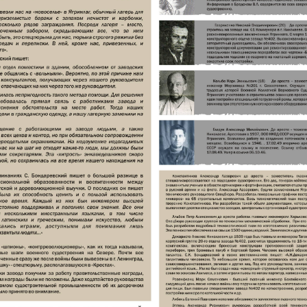
Ягринлаг. Выставка "
жива"
Ягринлаг. Выставка "Наша память жива"
25.08.2015
Передвижная выставка «Наша память жива» создана Северодв
объединения пострадавших от политических репрессий «Сове
братств. Выставка содержит информацию об Ягринском ИТЛ, 
лагеря в 2013 году. Использованы материалы историков Мельн
Шмигельского Л.Г., Черняевой Л.И., Остроченко М.М., Лощил
музея и Северодвинского общества «Совесть».
Текст, фотографии и документы подобраны руководителем Се
Шавериной Галиной Викторовной., электронный вариант вы
Яковлевичем. Средства на изготовление пожертвовали постр
«Совесть, депутаты Северодвинского городского Совета Карташ
Чесноков Н.Ф.
Выставка была открыта 28 марта 2013 года, поскольку в этот д
решение Совнаркома № 45 о привлечении к строительству Арх