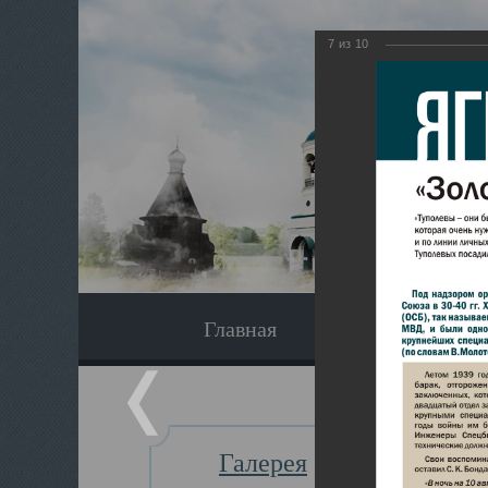
7
из
10
Главная
Экскурсия
Галерея