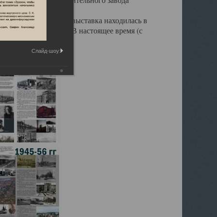
 С октября 2913 года выставка находилась в
Ягринской гимназии. В настоящее время (с
Слайд-шоу: