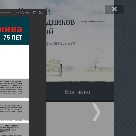
льный музей
слайдер
в и исповедников
рхангельской
влению митрополита Архангельского
горского Даниила
Вопрос-ответ
Контакты