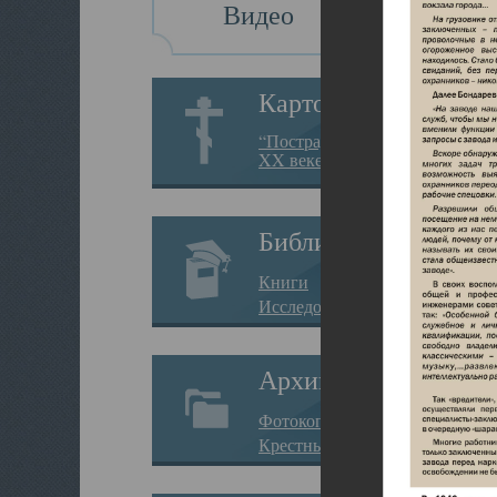
Видео
Картотека
“Пострадавшие за веру в
XX веке на Севере”
Библиотека
Книги
Исследования
Архив
Фотокопии дел
Крестные ходы