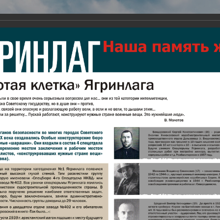
Виртуа
Новомученико
Земли А
Сайт создан по благосло
и Холмо
Наследники
Галерея
Главная
Галерея
Ягринлаг. Выставка "Наша память жива"