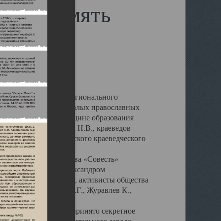
Наша память
инским отделением регионального
сть» при поддержке малых православных
создана к 75-й годовщине образования
ик Т. Ф. и Упадышева Н.В., краеведов
ова М.В., Северодвинского краеведческого
веродвинского общества «Совесть»
полнен Копеиным Александром
адавшие от репрессий, активисты общества
ева Р.Н., Иванова М.Г., Журавлев К.,
ень в 1938 году было принято секретное
ангельского судостроительного завода