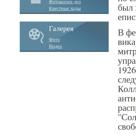
Фотокопии дел
был 
Крестные ходы
епис
Галерея
В фе
вика
Фото
Видео
митр
упра
1926
след
Колл
анти
расп
"Сол
своб