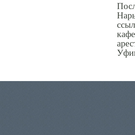
Посл
Нары
ссыл
кафе
арес
Уфи