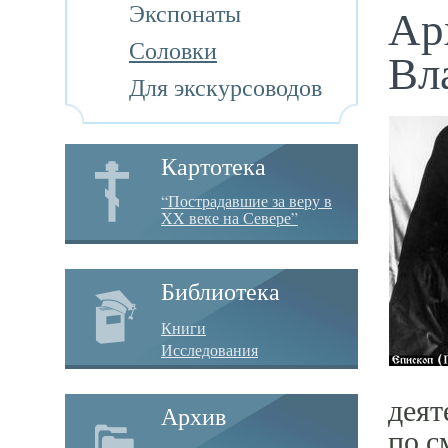
Экспонаты
Ар
Соловки
Вл
Для экскурсоводов
Картотека
“Пострадавшие за веру в
XX веке на Севере”
Библиотека
Книги
Исследования
деят
Архив
по с