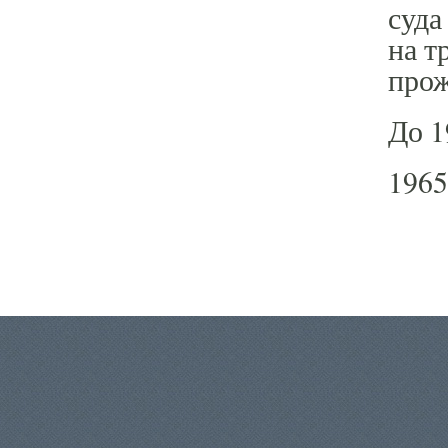
суда
на т
прож
До 1
1965