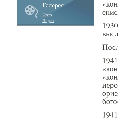
«кон
Галерея
епис
Фото
Видео
1930
высл
Посл
1941
«кон
«кон
иеро
орие
бого
1941