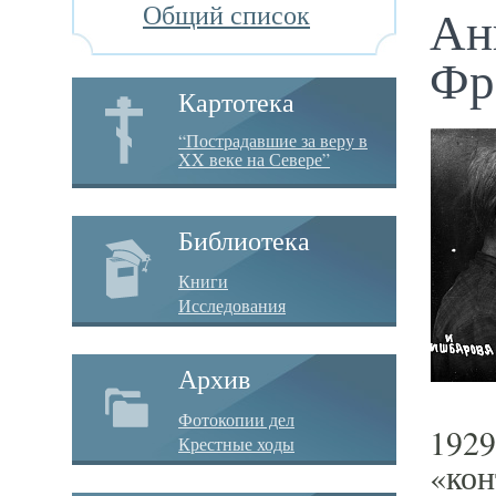
Общий список
Ан
Фр
Картотека
“Пострадавшие за веру в
XX веке на Севере”
Библиотека
Книги
Исследования
Архив
Фотокопии дел
1929
Крестные ходы
«кон