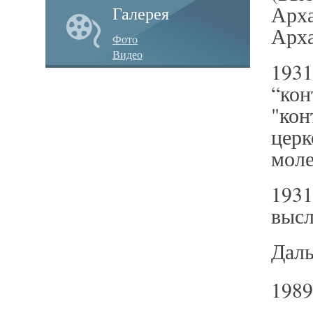
Арха
Галерея
Арха
Фото
Видео
1931
“кон
"кон
церк
моле
1931
высл
Даль
1989