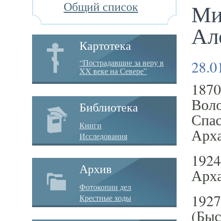
Общий список
Ми
Ал
Картотека
28.0
“Пострадавшие за веру в
XX веке на Севере”
1870
Воло
Библиотека
Спас
Книги
Арха
Исследования
1924
Архив
Арха
Фотокопии дел
1927
Крестные ходы
(Быс