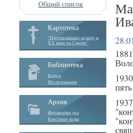
Общий список
Ма
Ив
Картотека
28.0
“Пострадавшие за веру в
XX веке на Севере”
1881
Воло
Библиотека
1930
Книги
Исследования
пять
1937
Архив
"кон
Фотокопии дел
"кон
Крестные ходы
свящ