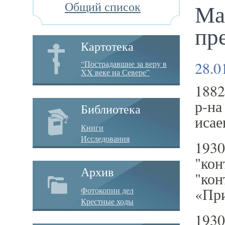
Общий список
Ма
пр
Картотека
28.0
“Пострадавшие за веру в
XX веке на Севере”
1882
р-на
Библиотека
исае
Книги
Исследования
1930
"кон
Архив
"кон
«При
Фотокопии дел
Крестные ходы
1930