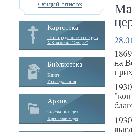
Общий список
Ма
це
Картотека
28.0
“Пострадавшие за веру в
XX веке на Севере”
1869
на В
Библиотека
прих
Книги
Исследования
1930
"кон
Архив
благ
Фотокопии дел
1930
Крестные ходы
высл