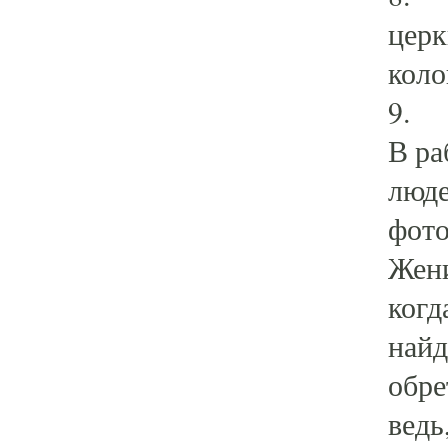
церк
коло
9. 
В ра
люде
фото
Жени
когд
найд
обре
ведь