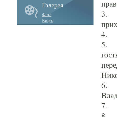
прав
Галерея
3. У
Фото
Видео
прих
4. Т
5. В
гост
пере
Нико
6. А
Влад
7. М
8. К