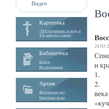
Видео
Во
Картотека
“Пострадавшие за веру в
Вос
XX веке на Севере”
24.03.
Библиотека
Спис
Книги
и кр
Исследования
1. З
2. В
Архив
века
Фотокопии дел
Крестные ходы
«куч