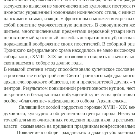
заслуженно выделяя из многочисленных культовых построек 
иконостас украшенный колоннами ионического стиля, с един
царскими вратами, изящным фронтоном и множеством резных,
собой поистине художественную ценность. В совокупности же
шитьем, многочисленными предметами церковной утвари интер
неповторимый красочный ансамбль декоративного убранства с
поражающий воображение своих посетителей. В соборной ризн
Троицкого кафедрального храма находилось не мало высокох
собора конца XVIII - XIX вв. позволяют говорить о значител
скопившемся в соборе за долгие годы.
В немалой степени этому способствовало купеческое сословие
строительстве и обустройстве Свято-Троицкого кафедрального 
архангелогородского общества, но и представителей других –
центров. Результатом повышенной религиозности купцов, чес
искренних и бескорыстных побуждений купечества действовать 
особое «благолепие» кафедрального собора Архангельска.
Являвшийся особой гордостью горожан XVIII - XIX века
духовного, культурно и общественного центра города. Неслуч
точкой для многочисленных городских праздников, а регламен
власти сказывалась на придании праздникам конфессионально
Появление в соборе гражданских и даже сугубо военных 