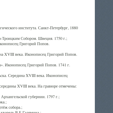
ического института. Санкт-Петербург, 1880
-Троицким Собором. Швеция. 1750 г.;
Иконописец Григорий Попов.
а XVIII века. Иконописец Григорий Попов.
». Иконописец Григорий Попов. 1741 г.
ска. Середина XVIII века. Иконописец
ередины XVIII века. На гравюре отмечены:
Архангельской губернии. 1797 г.;
ка.;
тёж собора.;
кварель В.Е.Галямина.;