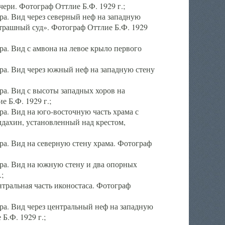
ери. Фотограф Оттлие Б.Ф. 1929 г.;
а. Вид через северный неф на западную
трашный суд». Фотограф Оттлие Б.Ф. 1929
. Вид с амвона на левое крыло первого
а. Вид через южный неф на западную стену
а. Вид с высоты западных хоров на
 Б.Ф. 1929 г.;
а. Вид на юго-восточную часть храма с
дахин, установленный над крестом,
а. Вид на северную стену храма. Фотограф
ра. Вид на южную стену и два опорных
;
тральная часть иконостаса. Фотограф
а. Вид через центральный неф на западную
Б.Ф. 1929 г.;