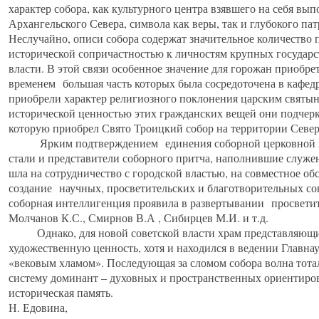
характер собора, как культурного центра взявшего на себя вы
Архангельского Севера, символа как веры, так и глубокого па
Неслучайно, описи собора содержат значительное количество п
исторической сопричастностью к личностям крупных государс
власти. В этой связи особенное значение для горожан приобре
временем большая часть которых была сосредоточена в кафедр
приобрели характер религиозного поклонения царским святыня
исторической ценностью этих гражданских вещей они подчер
которую приобрел Свято Троицкий собор на территории Север
Ярким подтверждением единения соборной церковной ис
стали и представители соборного притча, наполнившие служ
шла на сотрудничество с городской властью, на совместное о
создание научных, просветительских и благотворительных со
соборная интеллигенция проявила в развертывании просветит
Молчанов К.С., Смирнов В.А , Сибирцев М.И. и т.д.
Однако, для новой советской власти храм представляющи
художественную ценность, хотя и находился в ведении Главн
«вековым хламом». Последующая за сломом собора волна тотал
систему доминант – духовных и пространственных ориентиров,
историческая память.
Н. Едовина,