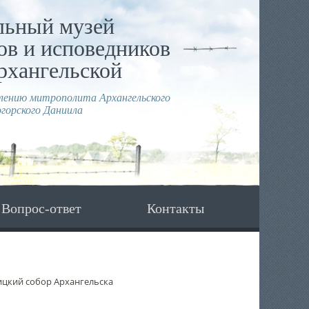
льный музей
в и исповедников
рхангельской
влению митрополита Архангельского
горского Даниила
Вопрос-ответ
Контакты
ицкий собор Архангельска