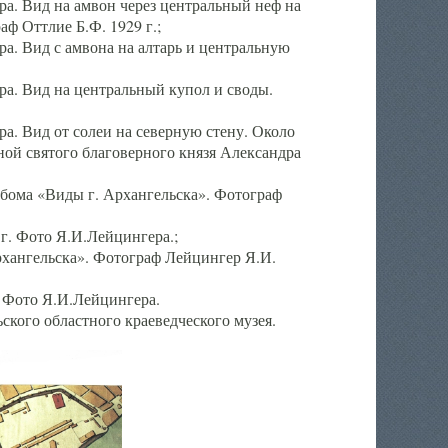
а. Вид на амвон через центральный неф на
аф Оттлие Б.Ф. 1929 г.;
. Вид с амвона на алтарь и центральную
а. Вид на центральный купол и своды.
. Вид от солеи на северную стену. Около
ой святого благоверного князя Александра
бома «Виды г. Архангельска». Фотограф
г. Фото Я.И.Лейцингера.;
рхангельска». Фотограф Лейцингер Я.И.
. Фото Я.И.Лейцингера.
кого областного краеведческого музея.