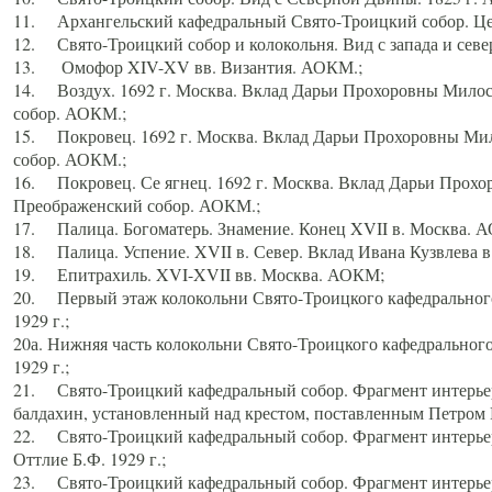
11. Архангельский кафедральный Свято-Троицкий собор. Цен
12. Свято-Троицкий собор и колокольня. Вид с запада и север
13. Омофор XIV-XV вв. Византия. АОКМ.;
14. Воздух. 1692 г. Москва. Вклад Дарьи Прохоровны Мило
собор. АОКМ.;
15. Покровец. 1692 г. Москва. Вклад Дарьи Прохоровны Ми
собор. АОКМ.;
16. Покровец. Се ягнец. 1692 г. Москва. Вклад Дарьи Прох
Преображенский собор. АОКМ.;
17. Палица. Богоматерь. Знамение. Конец XVII в. Москва. 
18. Палица. Успение. XVII в. Север. Вклад Ивана Кузвлева 
19. Епитрахиль. XVI-XVII вв. Москва. АОКМ;
20. Первый этаж колокольни Свято-Троицкого кафедрального
1929 г.;
20а. Нижняя часть колокольни Свято-Троицкого кафедрального
1929 г.;
21. Свято-Троицкий кафедральный собор. Фрагмент интерьер
балдахин, установленный над крестом, поставленным Петром I
22. Свято-Троицкий кафедральный собор. Фрагмент интерьер
Оттлие Б.Ф. 1929 г.;
23. Свято-Троицкий кафедральный собор. Фрагмент интерье