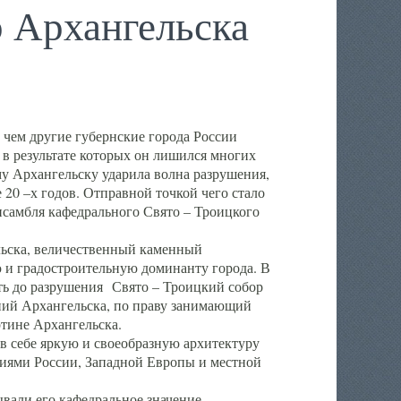
 Архангельска
 чем другие губернские города России
 в результате которых он лишился многих
у Архангельску ударила волна разрушения,
 20 –х годов. Отправной точкой чего стало
нсамбля кафедрального Свято – Троицкого
а, величественный каменный
ю и градостроительную доминанту города. В
оть до разрушения Свято – Троицкий собор
ний Архангельска, по праву занимающий
ртине Архангельска.
 себе яркую и своеобразную архитектуру
ниями России, Западной Европы и местной
вали его кафедральное значение,