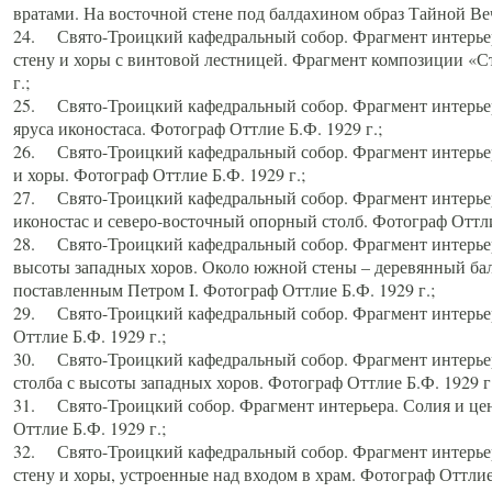
вратами. На восточной стене под балдахином образ Тайной Веч
24. Свято-Троицкий кафедральный собор. Фрагмент интерьер
стену и хоры с винтовой лестницей. Фрагмент композиции «С
г.;
25. Свято-Троицкий кафедральный собор. Фрагмент интерьера
яруса иконостаса. Фотограф Оттлие Б.Ф. 1929 г.;
26. Свято-Троицкий кафедральный собор. Фрагмент интерьер
и хоры. Фотограф Оттлие Б.Ф. 1929 г.;
27. Свято-Троицкий кафедральный собор. Фрагмент интерьер
иконостас и северо-восточный опорный столб. Фотограф Оттлие
28. Свято-Троицкий кафедральный собор. Фрагмент интерьер
высоты западных хоров. Около южной стены – деревянный бал
поставленным Петром I. Фотограф Оттлие Б.Ф. 1929 г.;
29. Свято-Троицкий кафедральный собор. Фрагмент интерьер
Оттлие Б.Ф. 1929 г.;
30. Свято-Троицкий кафедральный собор. Фрагмент интерье
столба с высоты западных хоров. Фотограф Оттлие Б.Ф. 1929 г.
31. Свято-Троицкий собор. Фрагмент интерьера. Солия и цен
Оттлие Б.Ф. 1929 г.;
32. Свято-Троицкий кафедральный собор. Фрагмент интерьер
стену и хоры, устроенные над входом в храм. Фотограф Оттлие 