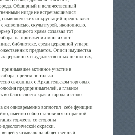
города. Обширный и величественный
ственными нигде не встречающимися
 символических инкрустаций представлял
 с живописью, скульптурой, иконописью,
ьер Троицкого храма создавал тот
обора, на протяжении многих лет
ице, библиотеке, среди церковной утвари
удожественных предметов. Описи имущества
ьных церковных и художественных ценностях,
, принимавшее активное участие в
собора, причем не только
 тесно связанных с Архангельском торговых
толюбия предпринимателей, а главное
во благо своего края и города и стало
 он одновременно воплотил себе функции
айно, именно собор становился отправной
тация торжеств со стороны
-идеологической окраски.
вещей указывало на общественный