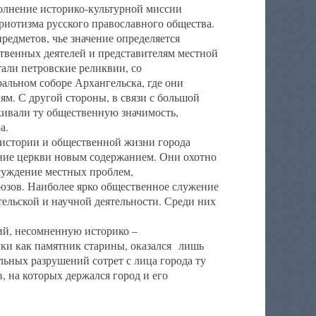
полнение историко-культурной миссии
триотизма русского православного общества.
редметов, чье значение определяется
твенных деятелей и представителям местной
тали петровские реликвии, со
альном соборе Архангельска, где они
м. С другой стороны, в связи с большой
кивали ту общественную значимость,
а.
тории и общественной жизни города
ение церкви новым содержанием. Они охотно
бсуждение местных проблем,
юзов. Наиболее ярко общественное служение
ельской и научной деятельности. Среди них
й, несомненную историко –
ауки как памятник старины, оказался лишь
ьных разрушений сотрет с лица города ту
 на которых держался город и его