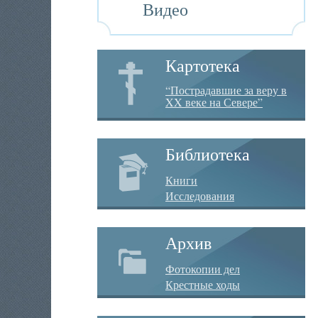
Видео
Картотека
“Пострадавшие за веру в
XX веке на Севере”
Библиотека
Книги
Исследования
Архив
Фотокопии дел
Крестные ходы