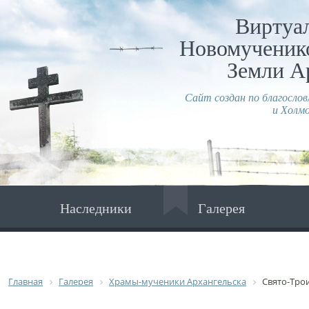
Виртуа
Новомученико
Земли А
Сайт создан по благосло
и Холмо
Наследники
Галерея
Главная
Галерея
Храмы-мученики Архангельска
Свято-Тро