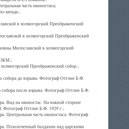
тральная часть иконостаса;
о-запада.;
славской в холмогорский Преображенский
лославской в холмогорский Преображенский
оровны Милославской в холмогорский
АОКМ.;
в холмогорский Преображенский собор.;
 собора до взрыва. Фотограф Оттлие Б.Ф.
 собора после взрыва. Фотограф Оттлие Б.Ф.
а. Вид на иконостас. На южной стороне
. Фотограф Оттлие Б.Ф. 1929 г.;
а. Центральная часть иконостаса. Фотограф
ра. Позолоченный балдахин над царскими