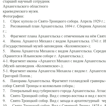
старший научный сотрудник
Архангельского областного
краеведческого музея.
Фотографии:
1. Сброс купола со Свято-Троицкого собора. Апрель 1929 г.;
2. Рисованный план Архангельска. 1694 г. Сборник Археолог
г.;
3. Фрагмент плана Архангельска с отмеченным на нём Свято
4. Икона. Архангел Михаил с видом Архангельска. 1741 г. 
(Государственный музей-заповедник «Коломенское»);
5. Икона Архангела Михаила с видом Архангельска. Середин
(Хранится в Ильинском соборе г. Архангельска.);
4-1. Фрагмент иконы «Архангел Михаил с видом Архангельска
(Музей-заповедник «Коломенское».);
5-1. Фрагмент иконы Архангела Михаила с видом г. Архангель
Григорий Попов.;
6. Панорама Архангельска. Фрагмент голландской гравюры с
собор Святой Троицы и колокольня собора.;
7. Генеральный вид губернского города Архангельска. Атлас 
8. Свято-Троицкий собор. Вид с северо-востока и вид с восто
9. Свято-Троицкий собор. Вид с запада и архитектурный чер
10. Свято-Троицкий собор. Вид с Северной Двины. 1825 г. А