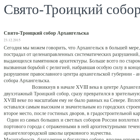
Свято-Троицкий собор
Свято-Троицкий собор Архангельска
23.12.2015
Сегодня мы можем говорить, что Архангельск в большей мере,
пострадал от целенаправленных систематических разрушений,
выдающихся памятников архитектуры. Больше всего по старом
вызванная борьбой с религией, набравшая особую силу в конце
разрушение православного центра архангельской губернии - а
собора Архангельска.
Возникнув в начале XVIII века в центре Архангельск
двухэтажный Троицкий собор, сразу превратился в зрительну
XVIII веке по масштабам ему не было равных на Севере. Впл
оставался самым высоким и значительным из городских строе
второе место, после гостиных дворов, в градостроительной ка
Один из самых больших и светлых соборов России воплотил в
портового города с отраженными в ней архитектурными тече
архангелогородской школы церковного зодчества.
Масштабность, благолепие и богатство собора, вполне оправды