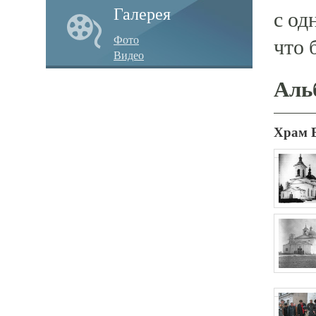
Галерея
с од
Фото
что 
Видео
Аль
Храм 