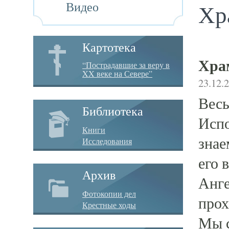
Видео
Хр
Картотека
Хра
“Пострадавшие за веру в
XX веке на Севере”
23.12.
Весь
Библиотека
Испо
Книги
знае
Исследования
его 
Архив
Анге
Фотокопии дел
прох
Крестные ходы
Мы с