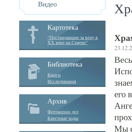
Видео
Хр
Картотека
Хра
“Пострадавшие за веру в
XX веке на Севере”
23.12.
Весь
Библиотека
Испо
Книги
знае
Исследования
его 
Архив
Анге
Фотокопии дел
прох
Крестные ходы
Мы с