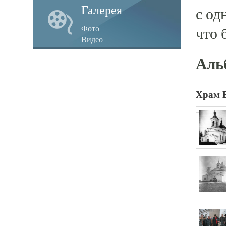
Галерея
с од
Фото
что 
Видео
Аль
Храм 