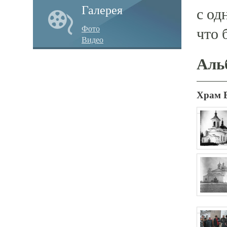
Галерея
с од
Фото
что 
Видео
Аль
Храм 