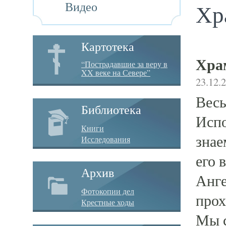
Видео
Хр
Картотека
Хра
“Пострадавшие за веру в
XX веке на Севере”
23.12.
Весь
Библиотека
Испо
Книги
знае
Исследования
его 
Архив
Анге
Фотокопии дел
прох
Крестные ходы
Мы с