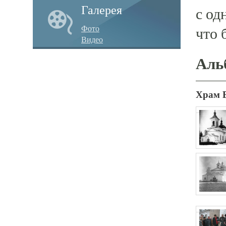
Галерея
с од
Фото
что 
Видео
Аль
Храм 