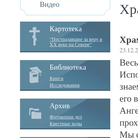
Видео
Хр
Картотека
Хра
“Пострадавшие за веру в
XX веке на Севере”
23.12.
Весь
Библиотека
Испо
Книги
знае
Исследования
его 
Архив
Анге
Фотокопии дел
прох
Крестные ходы
Мы с