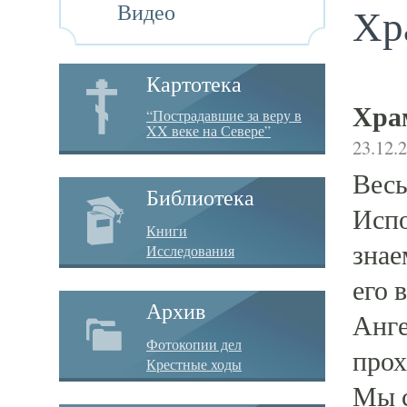
Видео
Хр
Картотека
Хра
“Пострадавшие за веру в
XX веке на Севере”
23.12.
Весь
Библиотека
Испо
Книги
знае
Исследования
его 
Архив
Анге
Фотокопии дел
прох
Крестные ходы
Мы с