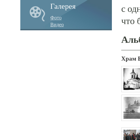
Галерея
с од
Фото
что 
Видео
Аль
Храм 