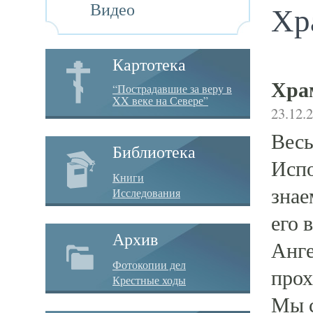
Видео
Хр
Картотека
Хра
“Пострадавшие за веру в
XX веке на Севере”
23.12.
Весь
Библиотека
Испо
Книги
знае
Исследования
его 
Архив
Анге
Фотокопии дел
прох
Крестные ходы
Мы с