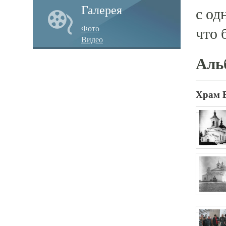
Галерея
с од
Фото
что 
Видео
Аль
Храм 