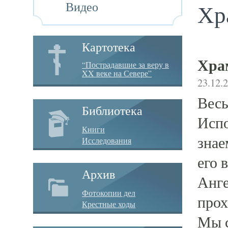
Видео
Хр
Картотека
Хра
“Пострадавшие за веру в
XX веке на Севере”
23.12.
Весь
Библиотека
Испо
Книги
знае
Исследования
его 
Архив
Анге
Фотокопии дел
прох
Крестные ходы
Мы с