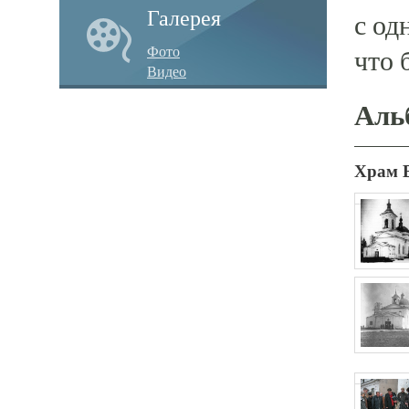
Галерея
с од
Фото
что 
Видео
Аль
Храм 