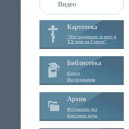
Видео
Картотека
“Пострадавшие за веру в
XX веке на Севере”
Библиотека
Книги
Исследования
Архив
Фотокопии дел
Крестные ходы