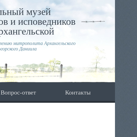
льный музей
в и исповедников
рхангельской
влению митрополита Архангельского
горского Даниила
Вопрос-ответ
Контакты