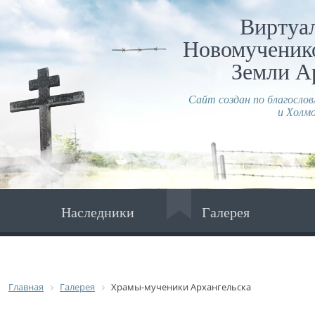
Виртуа
Новомученико
Земли А
Сайт создан по благосло
и Холмо
Наследники
Галерея
Главная
Галерея
Храмы-мученики Архангельска