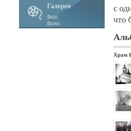
Галерея
с од
Фото
что 
Видео
Аль
Храм 