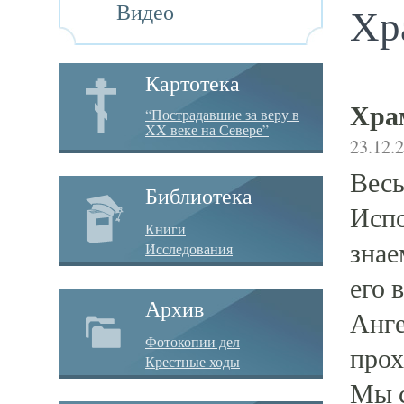
Видео
Хр
Картотека
Хра
“Пострадавшие за веру в
XX веке на Севере”
23.12.
Весь
Библиотека
Испо
Книги
знае
Исследования
его 
Архив
Анге
Фотокопии дел
прох
Крестные ходы
Мы с